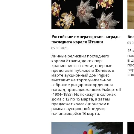
Российские императорские награды
Бил
последнего короля Италии
03.0
05.03.2026
15
наш
Личные реликвии последнего
в Ц
короля Италии, до сих пор
пр
хранившиеся в семье, впервые
оп
представят публике в Женеве: в
эво
марте аукционный дом Piguet
выставит на торги уникальное
собрание рыцарских орденов и
наград, принадлежавших Умберто II
(1904–1983). Их покажут в салонах
Дома с 12 по 15 марта, а затем
предложат коллекционерам в
рамках аукционной недели,
начинающейся 16 марта.