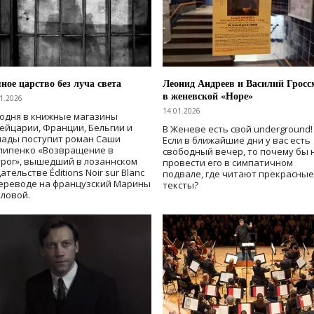
ное царство без луча света
Леонид Андреев и Василий Гросс
в женевской «Норе»
1.2026
14.01.2026
одня в книжные магазины
йцарии, Франции, Бельгии и
В Женеве есть свой underground!
нады поступит роман Саши
Если в ближайшие дни у вас есть
липенко «Возвращение в
свободный вечер, то почему бы 
рог», вышедший в лозаннском
провести его в симпатичном
ательстве Éditions Noir sur Blanc
подвале, где читают прекрасные
переводе на французский Марины
тексты?
аловой.