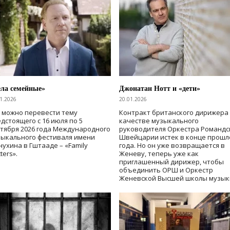
ла семейные»
Джонатан Нотт и «дети»
1.2026
20.01.2026
 можно перевести тему
Контракт британского дирижера
дстоящего с 16 июля по 5
качестве музыкального
тября 2026 года Международного
руководителя Оркестра Романдс
зыкального фестиваля имени
Швейцарии истек в конце прошл
ухина в Гштааде – «Family
года. Но он уже возвращается в
ters».
Женеву, теперь уже как
приглашенный дирижер, чтобы
объединить ОРШ и Оркестр
Женевской Высшей школы музык