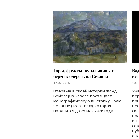
Горы, фрукты, купальщицы и
Вад
черепа: очередь на Сезанна
все
12.02.2026
10.0
Впервые в своей истории Фонд
Уч
Бейелер в Базеле посвящает
вер
монографическую выставку Полю
пр
Сезанну (1839–1906), которая
не
продлится до 25 мая 2026 года.
ска
пра
инт
со
пуб
она