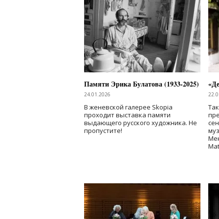
Памяти Эрика Булатова (1933-2025)
«Де
24.01.2026
22.0
В женевской галерее Skopia
Так
проходит выставка памяти
пре
выдающего русского художника. Не
сен
пропустите!
му
Мен
Mat