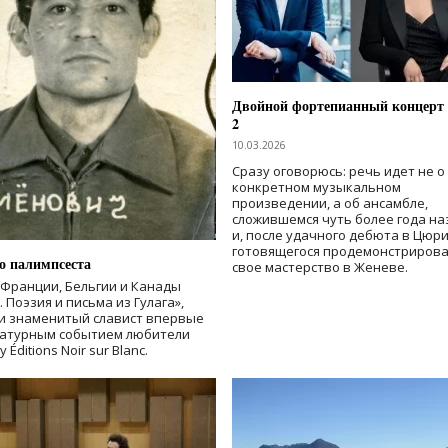
Двойной фортепианный концерт
2
10.03.2026
Сразу оговорюсь: речь идет не о
конкретном музыкальном
произведении, а об ансамбле,
сложившемся чуть более года на
и, после удачного дебюта в Цюри
готовящегося продемонстриров
о палимпсеста
свое мастерство в Женеве.
Франции, Бельгии и Канады
 Поэзия и письма из Гулага»,
хи знаменитый славист впервые
ературным событием любители
ditions Noir sur Blanc.