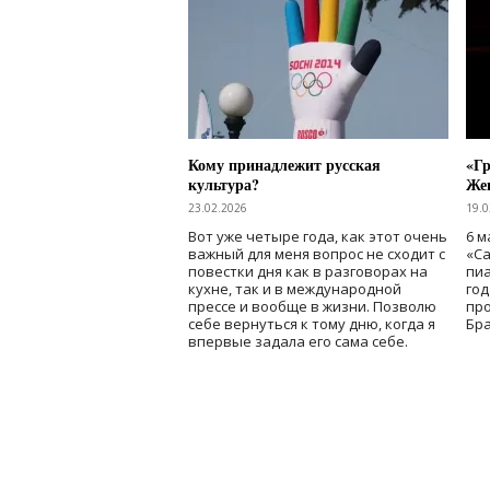
Кому принадлежит русская
«Г
культура?
Же
23.02.2026
19.0
Вот уже четыре года, как этот очень
6 м
важный для меня вопрос не сходит с
«Ca
повестки дня как в разговорах на
пиа
кухне, так и в международной
год
прессе и вообще в жизни. Позволю
пр
себе вернуться к тому дню, когда я
Бра
впервые задала его сама себе.