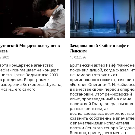
рузинский Моцарт» выступит в
Зачарованный Файнс и кофе с
неве
Ленским
2.2026
16.02.2026
арта концертное агентство
Британский актер Рэйф Файнс не
ecilia» приглашает на концерт
покривил душой, когда сказал, ч
ниста Цотне Зедгинидзе 2009
не намерен отходить от
а рождения. В программе
оригинального сюжета, взявшись
оизведения Бетховена, Шумана,
«Евгения Онегина» П. И. Чайковс
мса и… его самого.
в качестве своей первой оперно
постановки. Этот режиссерский
опыт, произведенный на сцене
парижской Гранд-опера, вызвал
разные реакции, а я
воспользовалась возможностью
сравнить собственные впечатле
с впечатлениями исполнителя
партии Ленского тенора Богдана
Волкова, приведшего меня в