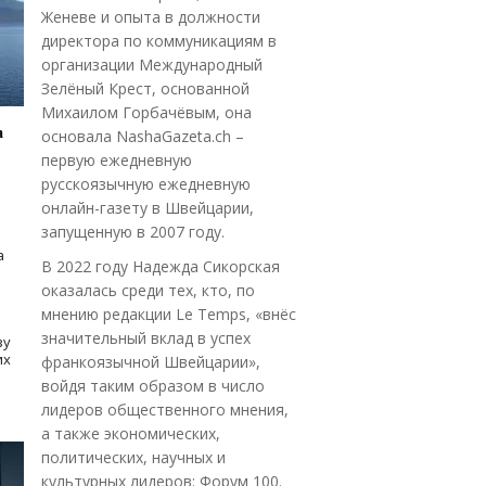
Женеве и опыта в должности
директора по коммуникациям в
организации Международный
Зелёный Крест, основанной
Михаилом Горбачёвым, она
а
основала NashaGazeta.ch –
первую ежедневную
русскоязычную ежедневную
онлайн-газету в Швейцарии,
запущенную в 2007 году.
а
В 2022 году Надежда Сикорская
оказалась среди тех, кто, по
мнению редакции Le Temps, «внёс
значительный вклад в успех
зу
их
франкоязычной Швейцарии»,
войдя таким образом в число
лидеров общественного мнения,
а также экономических,
политических, научных и
культурных лидеров: Форум 100.