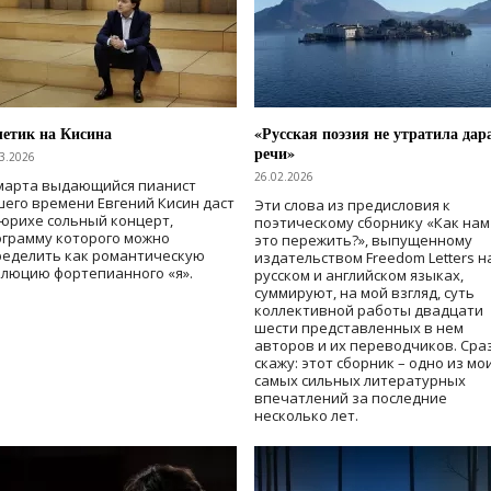
етик на Кисина
«Русская поэзия не утратила дар
речи»
3.2026
26.02.2026
 марта выдающийся пианист
его времени Евгений Кисин даст
Эти слова из предисловия к
юрихе сольный концерт,
поэтическому сборнику «Как нам
ограмму которого можно
это пережить?», выпущенному
ределить как романтическую
издательством Freedom Letters н
люцию фортепианного «я».
русском и английском языках,
суммируют, на мой взгляд, суть
коллективной работы двадцати
шести представленных в нем
авторов и их переводчиков. Сра
скажу: этот сборник – одно из мо
самых сильных литературных
впечатлений за последние
несколько лет.