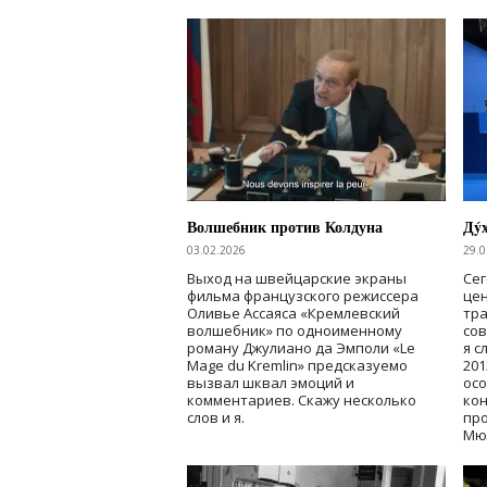
Волшебник против Колдуна
Дýх
03.02.2026
29.0
Выход на швейцарские экраны
Се
фильма французского режиссера
цен
Оливье Ассаяса «Кремлевский
тр
волшебник» по одноименному
сов
роману
Джулиано да Эмполи «Le
я с
Mage du Kremlin» предсказуемо
201
вызвал шквал эмоций и
осо
комментариев. Скажу несколько
кон
слов и я.
про
Мю