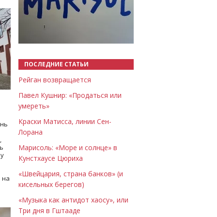
Назад
Вперёд
ПОСЛЕДНИЕ СТАТЬИ
Рейган возвращается
Павел Кушнир: «Продаться или
умереть»
Краски Матисса, линии Сен-
ень
Лорана
,
ь
Марисоль: «Море и солнце» в
му
Кунстхаусе Цюриха
«Швейцария, страна банков» (и
 на
кисельных берегов)
«Музыка как антидот хаосу», или
Три дня в Гштааде