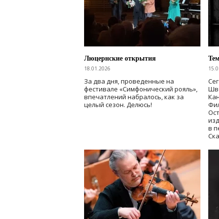
Люцернские открытия
Тем
18.01.2026
15.0
За два дня, проведенные на
Сег
фестивале «Симфонический рояль»,
Шве
впечатлений набралось, как за
Ка
целый сезон. Делюсь!
Фи
Ост
изд
в 
Ск