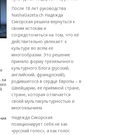
После 18 лет руководства
NashaGazeta.ch Надежда
Сикорская решила вернуться к
своим истокам и
сосредоточиться на том, что её
действительно увлекает: к
культуре во всём её
многообразии. Это решение
приняло форму трёхязычного
культурного блога (русский,
то
английский, французский),
 за
родившегося в сердце Европы – в
кого
Швейцарии, её приёмной стране,
й
стране, которая отличается
своей мультикультурностью и
многоязычием.
Надежда Сикорская
ния
позиционирует себя не как
«русский голос», а как голос