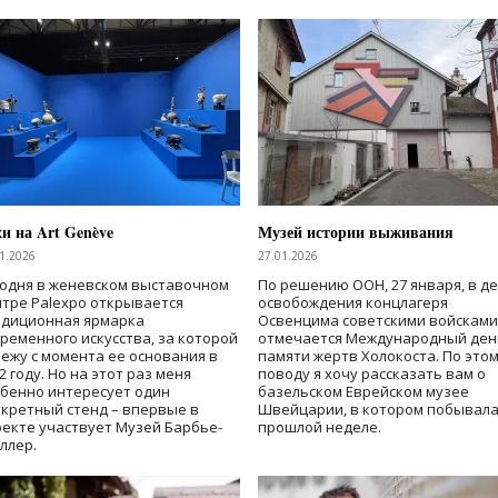
и на Art Genève
Музей истории выживания
1.2026
27.01.2026
годня в женевском выставочном
По решению ООН, 27 января, в д
тре Palexpo открывается
освобождения концлагеря
адиционная ярмарка
Освенцим
а
советскими войсками
ременного искусства, за которой
отмечается Международный ден
лежу с момента ее основания в
памяти жертв
Холокоста
.
По это
2 году. Но на этот раз меня
поводу я хочу рассказать вам о
бенно интересует один
базельском Еврейском музее
кретный стенд – впервые в
Швейцарии, в котором побывала
екте участвует Музей Барбье-
прошлой неделе.
ллер.