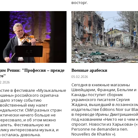
восторг.
им Репин: "Профессия – прежде
Военные арабески
го"
05.02.2026
2.2026
Сегодня в книжные магазины
Швейцарии, Франции, Бельгии и
астие в фестивале «Музыкальные
Канады поступит сборник
шины» российского скрипача
украинского писателя Сергия
идало этому событию
Жадана, вышедший в лозаннско
свойственный ему налет
издательстве Éditions Noir sur Bla
ндальности: СМИ разных стран
в переводе Ирины Дмитришиной
ктически ничего больше не
под названием «Никто ни о чем 
ересовало, и об этом можно
спросит. Новости из Харькова» («
жалеть. Фестивальную же
Personne ne demandera rien.
лику интересовала музыка, и
Nouvelles de Kharkiv »).
 осталась довольна.