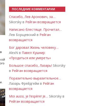
ПОСЛЕДНИЕ КОММЕНТАРИИ
Спасибо, Лев Аронович, за…
Sikorsky в
Рейган возвращается
Написано блестяще. Прочитал…
Лев Борщевский в
Рейган
возвращается
Бог даровал Жизнь человеку…
 в
AlexN в
Павел Кушнир:
«Продаться или умереть»
кой
ого
Большое спасибо, Лазарь!
Sikorsky
в
Рейган возвращается
Поразительно выразительное…
и.
Лазарь Фрейдгейм в
Рейган
возвращается
Moi aussi, je l’espère! Je…
Sikorsky в
Рейган возвращается