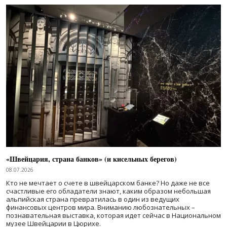
«Швейцария, страна банков» (и кисельных берегов)
08.07.2026
Кто не мечтает о счете в швейцарском банке? Но даже не все
счастливые его обладатели знают, каким образом небольшая
альпийская страна превратилась в один из ведущих
финансовых центров мира. Вниманию любознательных –
познавательная выставка, которая идет сейчас в Национальном
музее Швейцарии в Цюрихе.