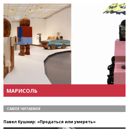
Назад
Вперёд
МАРИСОЛЬ
САМОЕ ЧИТАЕМОЕ
Павел Кушнир: «Продаться или умереть»