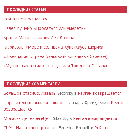
ПОСЛЕДНИЕ СТАТЬИ
Рейган возвращается
Павел Кушнир: «Продаться или умереть»
Краски Матисса, линии Сен-Лорана
Марисоль: «Море и солнце» в Кунстхаусе Цюриха
«Швейцария, страна банков» (и кисельных берегов)
«Музыка как антидот хаосу», или Три дня в Гштааде
ПОСЛЕДНИЕ КОММЕНТАРИИ
Большое спасибо, Лазарь!
Sikorsky в
Рейган возвращается
Поразительно выразительное…
Лазарь Фрейдгейм в
Рейган
возвращается
Moi aussi, je l’espère! Je…
Sikorsky в
Рейган возвращается
Chère Nadia, merci pour la…
Federica Brunelli в
Рейган