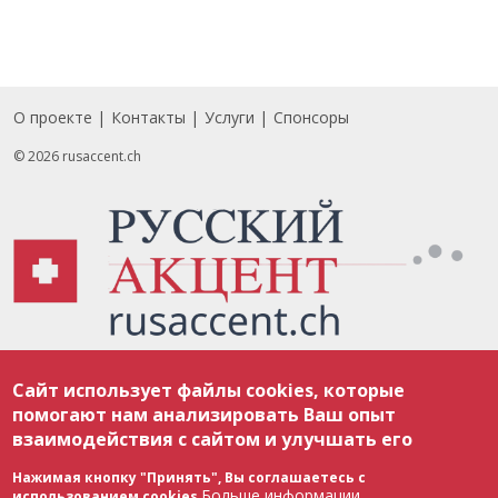
О проекте
Контакты
Услуги
Спонсоры
Footer
© 2026 rusaccent.ch
Все материалы, размещенные на веб-сайте rusaccent.ch, охраняются в
Сайт использует файлы cookies, которые
соответствии с законодательством Швейцарии об авторском праве и
международными соглашениями. Полное или частичное использование
помогают нам анализировать Ваш опыт
материалов возможно только с разрешения редакции. В случае полного
взаимодействия с сайтом и улучшать его
или частичного воспроизведения материалов сайта rusaccent.ch,
ОБЯЗАТЕЛЬНА АКТИВНАЯ ГИПЕРССЫЛКА на конкретный заимствованный
текст. Фотоизображения, размещенные редакцией rusaccent.ch, являются
Нажимая кнопку "Принять", Вы соглашаетесь с
ее исключительной собственностью. Полное или частичное
Больше информации
использованием cookies