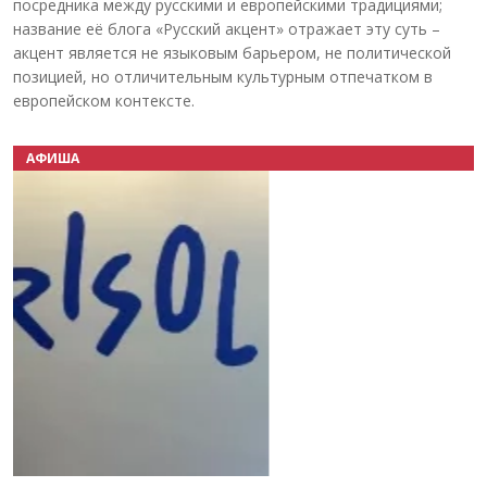
посредника между русскими и европейскими традициями;
название её блога «Русский акцент» отражает эту суть –
акцент является не языковым барьером, не политической
позицией, но отличительным культурным отпечатком в
европейском контексте.
АФИША
Назад
Вперёд