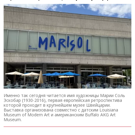
Именно так сегодня читается имя художницы Марии Соль
Эскобар (1930-2016), первая европейская ретроспектива
которой проходит в крупнейшем музее Швейцарии.
Выставка организована совместно с датским Louisiana
Museum of Modern Art и американским Buffalo AKG Art
Museum.