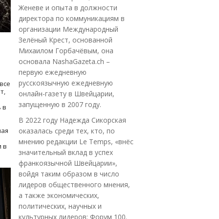
Женеве и опыта в должности
директора по коммуникациям в
организации Международный
Зелёный Крест, основанной
Михаилом Горбачёвым, она
основала NashaGazeta.ch –
первую ежедневную
русскоязычную ежедневную
все
т,
онлайн-газету в Швейцарии,
запущенную в 2007 году.
 в
В 2022 году Надежда Сикорская
ная
оказалась среди тех, кто, по
мнению редакции Le Temps, «внёс
 в
значительный вклад в успех
франкоязычной Швейцарии»,
войдя таким образом в число
лидеров общественного мнения,
а также экономических,
политических, научных и
культурных лидеров: Форум 100.