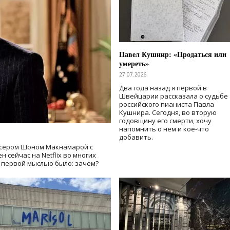
Павел Кушнир: «Продаться или
умереть»
27.07.2026
Два года назад я первой в
Швейцарии рассказала о судьбе
российского пианиста Павла
Кушнира. Сегодня, во вторую
годовщину его смерти, хочу
напомнить о нем и кое-что
добавить.
сером Шоном Макнамарой с
 сейчас на Netflix во многих
й первой мыслью было: зачем?