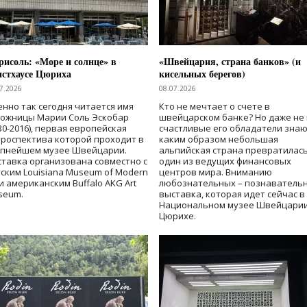
исоль: «Море и солнце» в
«Швейцария, страна банков» (и
нстхаусе Цюриха
кисельных берегов)
7.2026
08.07.2026
нно так сегодня читается имя
Кто не мечтает о счете в
дожницы Марии Соль Эскобар
швейцарском банке? Но даже не 
30-2016), первая европейская
счастливые его обладатели знаю
роспектива которой проходит в
каким образом небольшая
упнейшем музее Швейцарии.
альпийская страна превратилась
тавка организована совместно с
один из ведущих финансовых
ским Louisiana Museum of Modern
центров мира. Вниманию
 и американским Buffalo AKG Art
любознательных – познаватель
seum.
выставка, которая идет сейчас в
Национальном музее Швейцарии
Цюрихе.