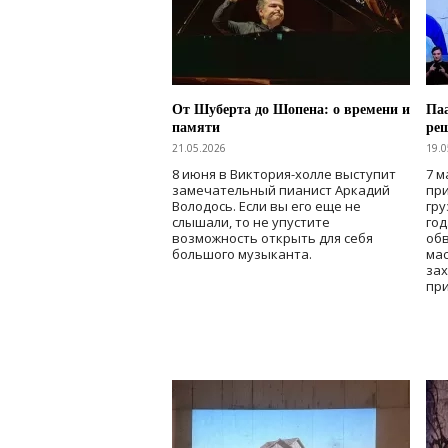
От Шуберта до Шопена: о времени и
Паа
памяти
ре
21.05.2026
19.0
8 июня в Виктория-холле выступит
7 м
замечательный пианист Аркадий
при
Володось. Если вы его еще не
гру
слышали, то не упустите
го
возможность открыть для себя
об
большого музыканта.
мас
зах
при