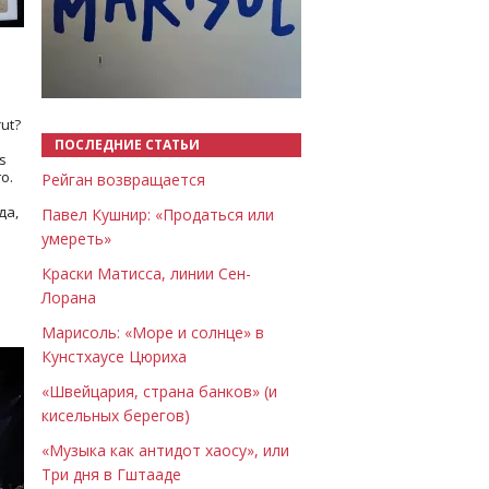
Назад
Вперёд
ut?
ПОСЛЕДНИЕ СТАТЬИ
s
о.
Рейган возвращается
да,
Павел Кушнир: «Продаться или
умереть»
Краски Матисса, линии Сен-
Лорана
Марисоль: «Море и солнце» в
Кунстхаусе Цюриха
«Швейцария, страна банков» (и
кисельных берегов)
«Музыка как антидот хаосу», или
Три дня в Гштааде