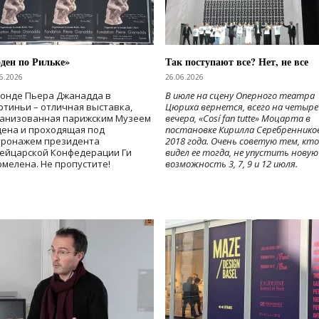
ден по Рильке»
Так поступают все? Нет, не все
6.2026
26.06.2026
Фонде Пьера Джанадда в
В июле на сцену Оперного театра
тиньи – отличная выставка,
Цюриха вернется, всего на четыре
ганизованная парижским Музеем
вечера, «Cosí fan tutte» Моцарта в
дена и проходящая под
постановке Кирилла Серебреннико
тронажем президента
2018 года. Очень советую тем, кто
ейцарской Конфедерации Ги
видел ее тогда, не упустить новую
мелена. Не пропустите!
возможность 3, 7, 9 и 12 июля.