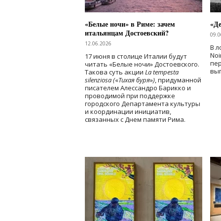
«Белые ночи» в Риме: зачем
«Д
итальянцам Достоевский?
09.0
12.06.2026
В л
Noi
17 июня в столице Италии будут
пе
читать «Белые ночи» Достоевского.
вы
Такова суть акции
La tempesta
silenziosa (
«
Тихая буря
»
)
, придуманной
писателем Алессандро Барикко и
проводимой при поддержке
городского Департамента культуры
и координации инициатив,
связанных с Днем памяти Рима.