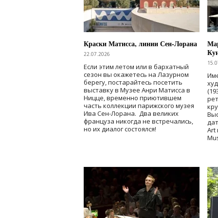
Краски Матисса, линии Сен-Лорана
Мар
Ку
22.07.2026
15.0
Если этим летом или в бархатный
сезон вы окажетесь на Лазурном
Име
берегу, постарайтесь посетить
ху
выставку в Музее Анри Матисса в
(19
Ницце, временно приютившем
рет
часть коллекции парижского музея
кр
Ива Сен-Лорана. Два великих
Выс
француза никогда не встречались,
дат
но их диалог состоялся!
Art
Mu