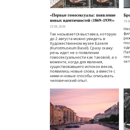
«Первые гомосексуалы: появление
Бр
новых идентичностей (1869–1939)»
19.0
23.06.2026
Нес
фи
Так называется выставка, которую
реж
до 2 августа можно увидеть в
по
Художественном музее Базеля
од
(Kunstmuseum Basel). Сразу скажу:
Пат
речь идет не о появлении
гео
гомосексуальности как таковой, а о
окт
моменте, когда для явления,
существовавшего испокон веков,
появились новые слова, а вместе с
ними и новые способы описывать
человеческий опыт.