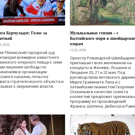
та Бурчуладзе: Голос за
Музыкальные стихии – с
шеткой
Балтийского моря к швейцарски
озерам
5.2026
12.05.2026
ая Тбилисский городской суд
говорил всемирно известного
Оркестр Романдской Швейцарии
зинского оперного певца к семи
приглашает всех меломанов на
дам лишения свободы
по
концерты в Женеве, Лозанне и
винениям в организации
Люцерне 20, 21 и 22 мая. Под
сового насилия, попытке
руководством литовского дириж
вата стратегического объекта и
Мирги Гражините-Тила и с
зывах к свержению власти
.
латвийским пианистом Георгием
Осокиным в качестве солиста
коллектив предложит оригиналь
программу из произведений
Франка, Шопена, Дебюсси и Раве