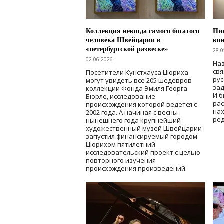
Коллекция некогда самого богатого
Пик
человека Швейцарии в
кон
«петербургской развеске»
28.0
02.06.2026
Наз
свя
Посетители Кунстхауса Цюриха
рус
могут увидеть все 205 шедевров
зад
коллекции Фонда Эмиля Георга
И б
Бюрле, исследование
рас
происхождения которой ведется с
нах
2002 года. А начиная с весны
ред
нынешнего года крупнейший
художественный музей Швейцарии
запустил финансируемый городом
Цюрихом пятилетний
исследовательский проект с целью
повторного изучения
происхождения произведений.