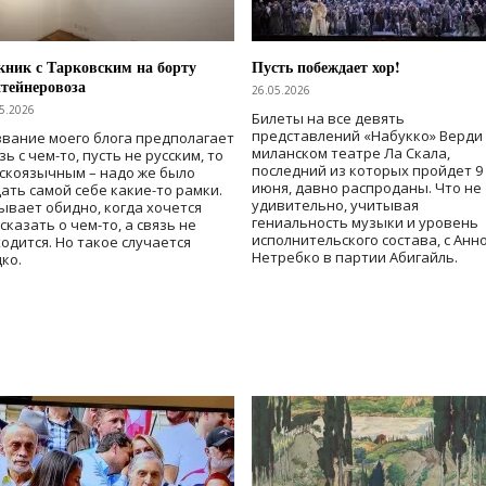
ник с Тарковским на борту
Пусть побеждает хор!
тейнеровоза
26.05.2026
5.2026
Билеты на все девять
представлений «Набукко» Верди
вание моего блога предполагает
миланском театре Ла Скала,
зь с чем-то, пусть не русским, то
последний из которых пройдет 9
скоязычным – надо же было
июня, давно распроданы. Что не
ать самой себе какие-то рамки.
удивительно, учитывая
ывает обидно, когда хочется
гениальность музыки и уровень
сказать о чем-то, а связь не
исполнительского состава, с Анн
одится. Но такое случается
Нетребко в партии Абигайль.
ко.