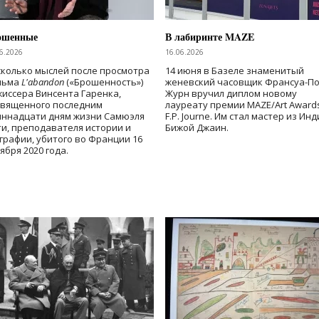
ошенные
В лабиринте MAZE
6.2026
16.06.2026
колько мыслей после просмотра
14 июня в Базеле знаменитый
льма
L'abandon
(«Брошенность»)
женевский часовщик Франсуа-П
иссера Винсента Гаренка,
Журн вручил диплом новому
священного последним
лауреату премии MAZE/Art Award
иннадцати дням жизни Самюэля
F.P. Journe. Им стал мастер из Ин
и, преподавателя истории и
Бижой Джаин.
графии, убитого во Франции 16
ября 2020 года.