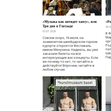
«Музыка как антидот хаосу», или
«Ро
Три дня в Гштааде
30.0
03.07.2026
В 
Мар
Совсем скоро, 16 июля, на
ор
знаменитом швейцарском горном
Ро
курорте откроется Фестиваль
па
имени Менухина. Надеюсь, вы уже
Шв
заказали билеты на все
Пар
интересующие вас концерты. Если
же почему-то нет, то читайте и
действуйте! Впрочем, читайте в
любом случае.