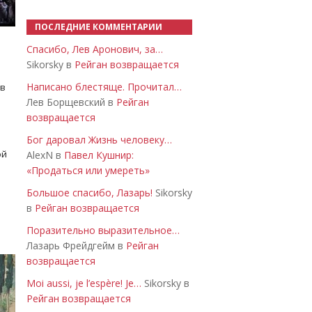
ПОСЛЕДНИЕ КОММЕНТАРИИ
Спасибо, Лев Аронович, за…
Sikorsky в
Рейган возвращается
Написано блестяще. Прочитал…
 в
Лев Борщевский в
Рейган
возвращается
Бог даровал Жизнь человеку…
ой
AlexN в
Павел Кушнир:
«Продаться или умереть»
Большое спасибо, Лазарь!
Sikorsky
в
Рейган возвращается
Поразительно выразительное…
Лазарь Фрейдгейм в
Рейган
возвращается
Moi aussi, je l’espère! Je…
Sikorsky в
Рейган возвращается