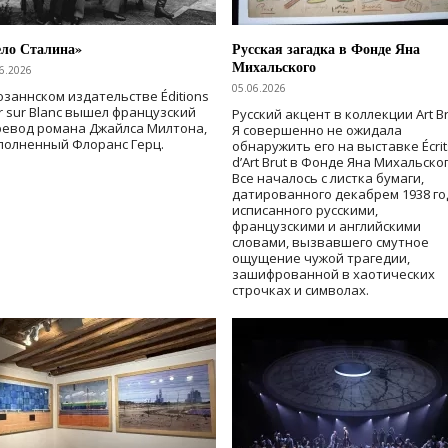
ело Сталина»
Русская загадка в Фонде Яна
Михальского
6.2026
05.06.2026
озаннском издательстве Éditions
r sur Blanc вышел французский
Русский акцент в коллекции Art Br
ревод романа Джайлса Милтона,
Я совершенно не ожидала
полненный Флоранс Герц.
обнаружить его на выставке Écrit
d’Art Brut в Фонде Яна Михальског
Все началось с листка бумаги,
датированного декабрем 1938 го
исписанного русскими,
французскими и английскими
словами, вызвавшего смутное
ощущение чужой трагедии,
зашифрованной в хаотических
строчках и символах.