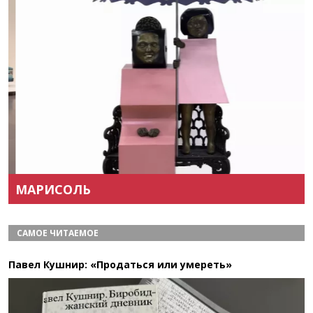
Назад
Вперёд
МАРИСОЛЬ
САМОЕ ЧИТАЕМОЕ
Павел Кушнир: «Продаться или умереть»