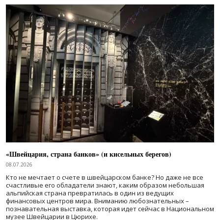
«Швейцария, страна банков» (и кисельных берегов)
08.07.2026
Кто не мечтает о счете в швейцарском банке? Но даже не все
счастливые его обладатели знают, каким образом небольшая
альпийская страна превратилась в один из ведущих
финансовых центров мира. Вниманию любознательных –
познавательная выставка, которая идет сейчас в Национальном
музее Швейцарии в Цюрихе.