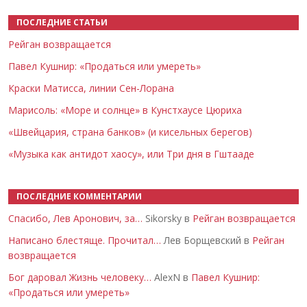
ПОСЛЕДНИЕ СТАТЬИ
Рейган возвращается
Павел Кушнир: «Продаться или умереть»
Краски Матисса, линии Сен-Лорана
Марисоль: «Море и солнце» в Кунстхаусе Цюриха
«Швейцария, страна банков» (и кисельных берегов)
«Музыка как антидот хаосу», или Три дня в Гштааде
ПОСЛЕДНИЕ КОММЕНТАРИИ
Спасибо, Лев Аронович, за…
Sikorsky в
Рейган возвращается
Написано блестяще. Прочитал…
Лев Борщевский в
Рейган
возвращается
Бог даровал Жизнь человеку…
AlexN в
Павел Кушнир:
«Продаться или умереть»