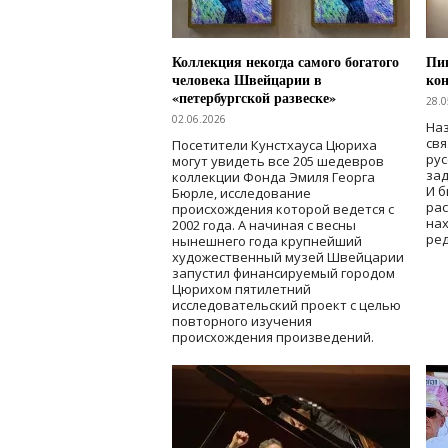
Коллекция некогда самого богатого
Пик
человека Швейцарии в
кон
«петербургской развеске»
28.0
02.06.2026
Наз
свя
Посетители Кунстхауса Цюриха
рус
могут увидеть все 205 шедевров
зад
коллекции Фонда Эмиля Георга
И б
Бюрле, исследование
рас
происхождения которой ведется с
нах
2002 года. А начиная с весны
ред
нынешнего года крупнейший
художественный музей Швейцарии
запустил финансируемый городом
Цюрихом пятилетний
исследовательский проект с целью
повторного изучения
происхождения произведений.