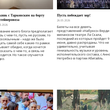
ник с Тарковским на борту
Пусть побеждает хор!
тейнеровоза
26.05.2026
5.2026
Билеты на все девять
представлений «Набукко» Верди
вание моего блога предполагает
миланском театре Ла Скала,
зь с чем-то, пусть не русским, то
последний из которых пройдет 9
скоязычным – надо же было
июня, давно распроданы. Что не
ать самой себе какие-то рамки.
удивительно, учитывая
ывает обидно, когда хочется
гениальность музыки и уровень
сказать о чем-то, а связь не
исполнительского состава, с Анн
одится. Но такое случается
Нетребко в партии Абигайль.
ко.