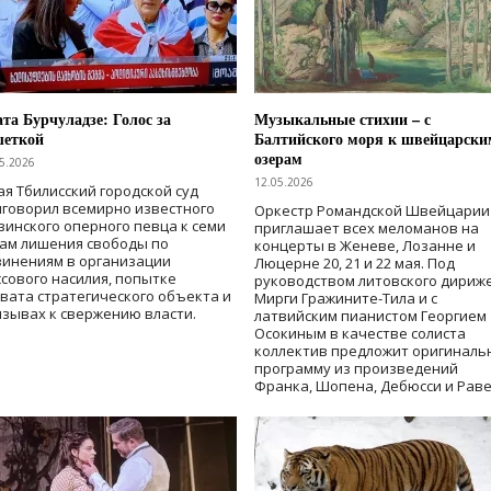
та Бурчуладзе: Голос за
Музыкальные стихии – с
шеткой
Балтийского моря к швейцарски
озерам
5.2026
12.05.2026
ая Тбилисский городской суд
говорил всемирно известного
Оркестр Романдской Швейцарии
зинского оперного певца к семи
приглашает всех меломанов на
дам лишения свободы
по
концерты в Женеве, Лозанне и
винениям в организации
Люцерне 20, 21 и 22 мая. Под
сового насилия, попытке
руководством литовского дириж
вата стратегического объекта и
Мирги Гражините-Тила и с
зывах к свержению власти
.
латвийским пианистом Георгием
Осокиным в качестве солиста
коллектив предложит оригиналь
программу из произведений
Франка, Шопена, Дебюсси и Раве