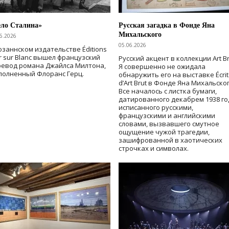
ело Сталина»
Русская загадка в Фонде Яна
Михальского
6.2026
05.06.2026
озаннском издательстве Éditions
r sur Blanc вышел французский
Русский акцент в коллекции Art Br
ревод романа Джайлса Милтона,
Я совершенно не ожидала
полненный Флоранс Герц.
обнаружить его на выставке Écrit
d’Art Brut в Фонде Яна Михальског
Все началось с листка бумаги,
датированного декабрем 1938 го
исписанного русскими,
французскими и английскими
словами, вызвавшего смутное
ощущение чужой трагедии,
зашифрованной в хаотических
строчках и символах.