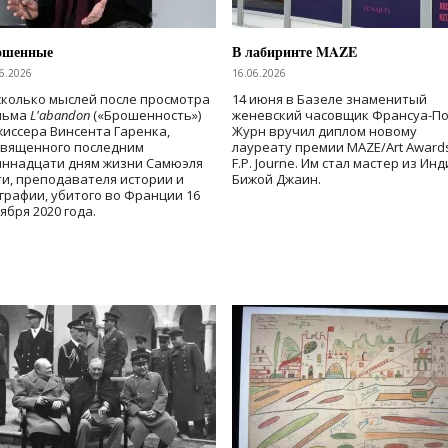
ошенные
В лабиринте MAZE
6.2026
16.06.2026
колько мыслей после просмотра
14 июня в Базеле знаменитый
льма
L'abandon
(«Брошенность»)
женевский часовщик Франсуа-П
иссера Винсента Гаренка,
Журн вручил диплом новому
священного последним
лауреату премии MAZE/Art Award
иннадцати дням жизни Самюэля
F.P. Journe. Им стал мастер из Ин
и, преподавателя истории и
Бижой Джаин.
графии, убитого во Франции 16
ября 2020 года.