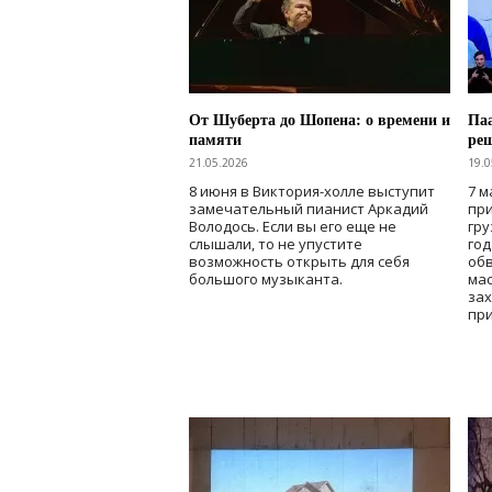
От Шуберта до Шопена: о времени и
Паа
памяти
ре
21.05.2026
19.0
8 июня в Виктория-холле выступит
7 м
замечательный пианист Аркадий
при
Володось. Если вы его еще не
гру
слышали, то не упустите
го
возможность открыть для себя
об
большого музыканта.
мас
зах
при