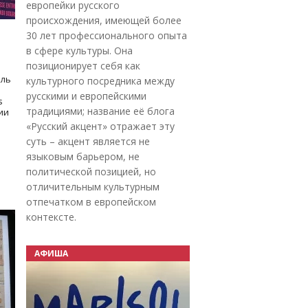
европейки русского
происхождения, имеющей более
30 лет профессионального опыта
в сфере культуры. Она
позиционирует себя как
оль
культурного посредника между
русскими и европейскими
s
традициями; название её блога
дии
«Русский акцент» отражает эту
суть – акцент является не
языковым барьером, не
политической позицией, но
отличительным культурным
отпечатком в европейском
контексте.
АФИША