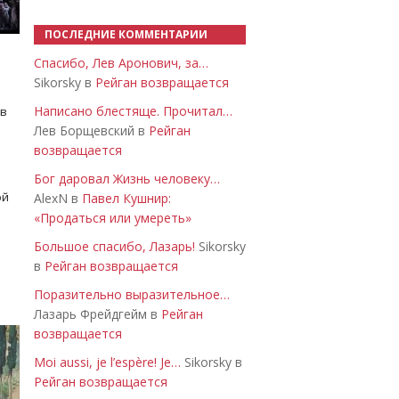
ПОСЛЕДНИЕ КОММЕНТАРИИ
Спасибо, Лев Аронович, за…
Sikorsky в
Рейган возвращается
Написано блестяще. Прочитал…
 в
Лев Борщевский в
Рейган
возвращается
Бог даровал Жизнь человеку…
ой
AlexN в
Павел Кушнир:
«Продаться или умереть»
Большое спасибо, Лазарь!
Sikorsky
в
Рейган возвращается
Поразительно выразительное…
Лазарь Фрейдгейм в
Рейган
возвращается
Moi aussi, je l’espère! Je…
Sikorsky в
Рейган возвращается