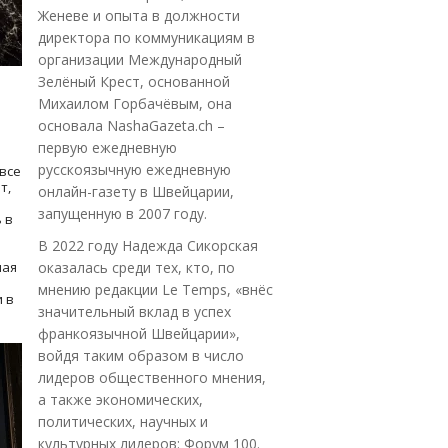
Женеве и опыта в должности
директора по коммуникациям в
организации Международный
Зелёный Крест, основанной
Михаилом Горбачёвым, она
основала NashaGazeta.ch –
первую ежедневную
русскоязычную ежедневную
все
т,
онлайн-газету в Швейцарии,
запущенную в 2007 году.
 в
В 2022 году Надежда Сикорская
ная
оказалась среди тех, кто, по
мнению редакции Le Temps, «внёс
 в
значительный вклад в успех
франкоязычной Швейцарии»,
войдя таким образом в число
лидеров общественного мнения,
а также экономических,
политических, научных и
культурных лидеров: Форум 100.