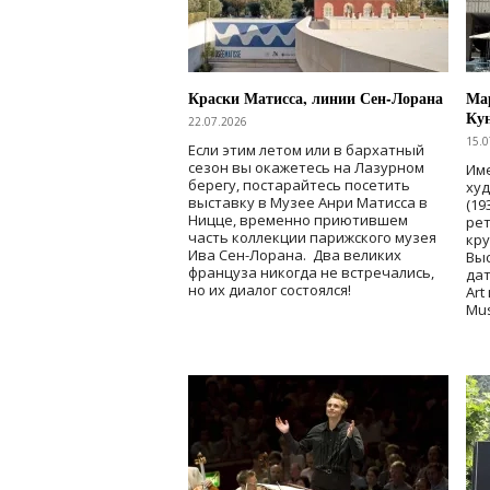
Краски Матисса, линии Сен-Лорана
Мар
Ку
22.07.2026
15.0
Если этим летом или в бархатный
сезон вы окажетесь на Лазурном
Име
берегу, постарайтесь посетить
ху
выставку в Музее Анри Матисса в
(19
Ницце, временно приютившем
рет
часть коллекции парижского музея
кр
Ива Сен-Лорана. Два великих
Выс
француза никогда не встречались,
дат
но их диалог состоялся!
Art
Mu