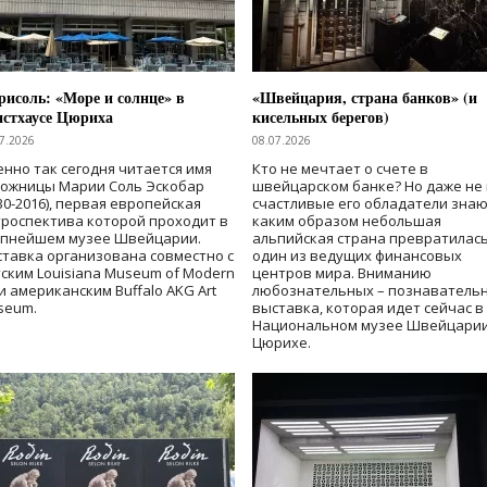
исоль: «Море и солнце» в
«Швейцария, страна банков» (и
нстхаусе Цюриха
кисельных берегов)
7.2026
08.07.2026
нно так сегодня читается имя
Кто не мечтает о счете в
дожницы Марии Соль Эскобар
швейцарском банке? Но даже не 
30-2016), первая европейская
счастливые его обладатели знаю
роспектива которой проходит в
каким образом небольшая
упнейшем музее Швейцарии.
альпийская страна превратилась
тавка организована совместно с
один из ведущих финансовых
ским Louisiana Museum of Modern
центров мира. Вниманию
 и американским Buffalo AKG Art
любознательных – познаватель
seum.
выставка, которая идет сейчас в
Национальном музее Швейцарии
Цюрихе.