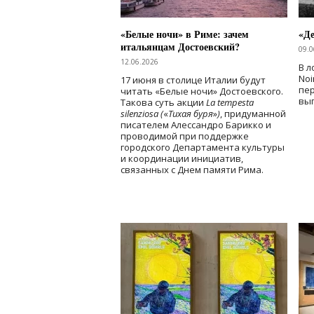
«Белые ночи» в Риме: зачем
«Д
итальянцам Достоевский?
09.0
12.06.2026
В л
Noi
17 июня в столице Италии будут
пе
читать «Белые ночи» Достоевского.
вы
Такова суть акции
La tempesta
silenziosa (
«
Тихая буря
»
)
, придуманной
писателем Алессандро Барикко и
проводимой при поддержке
городского Департамента культуры
и координации инициатив,
связанных с Днем памяти Рима.