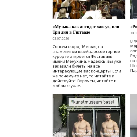
«Музыка как антидот хаосу», или
«Ро
Три дня в Гштааде
30.0
03.07.2026
В 
Мар
Совсем скоро, 16 июля, на
ор
знаменитом швейцарском горном
Ро
курорте откроется Фестиваль
па
имени Менухина. Надеюсь, вы уже
Шв
заказали билеты на все
Пар
интересующие вас концерты. Если
же почему-то нет, то читайте и
действуйте! Впрочем, читайте в
любом случае.