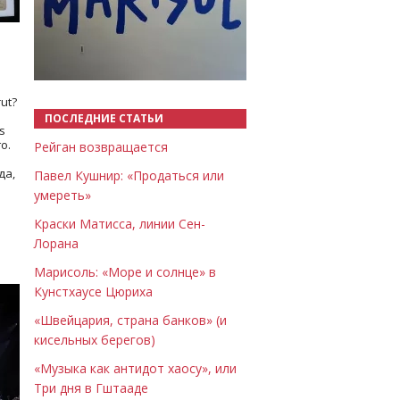
Назад
Вперёд
ut?
ПОСЛЕДНИЕ СТАТЬИ
s
о.
Рейган возвращается
да,
Павел Кушнир: «Продаться или
умереть»
Краски Матисса, линии Сен-
Лорана
Марисоль: «Море и солнце» в
Кунстхаусе Цюриха
«Швейцария, страна банков» (и
кисельных берегов)
«Музыка как антидот хаосу», или
Три дня в Гштааде