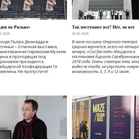
ден по Рильке»
Так поступают все? Нет, не все
6.2026
26.06.2026
Фонде Пьера Джанадда в
В июле на сцену Оперного театра
тиньи – отличная выставка,
Цюриха вернется, всего на четыре
ганизованная парижским Музеем
вечера, «Cosí fan tutte» Моцарта в
дена и проходящая под
постановке Кирилла Серебреннико
тронажем президента
2018 года. Очень советую тем, кто
ейцарской Конфедерации Ги
видел ее тогда, не упустить новую
мелена. Не пропустите!
возможность 3, 7, 9 и 12 июля.