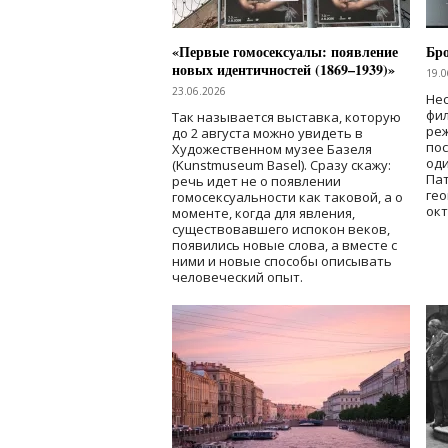
«Первые гомосексуалы: появление
Бр
новых идентичностей (1869–1939)»
19.0
23.06.2026
Нес
фи
Так называется выставка, которую
реж
до 2 августа можно увидеть в
по
Художественном музее Базеля
од
(Kunstmuseum Basel). Сразу скажу:
Пат
речь идет не о появлении
гео
гомосексуальности как таковой, а о
окт
моменте, когда для явления,
существовавшего испокон веков,
появились новые слова, а вместе с
ними и новые способы описывать
человеческий опыт.