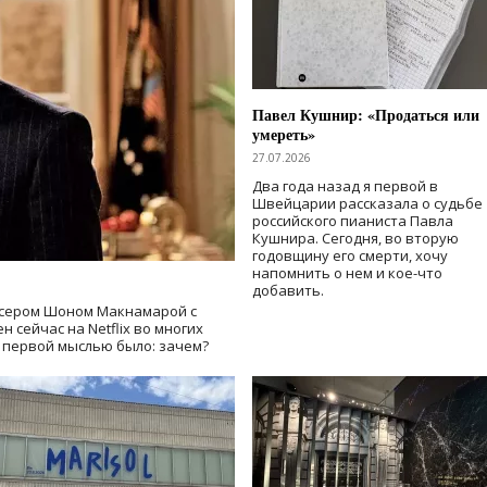
Павел Кушнир: «Продаться или
умереть»
27.07.2026
Два года назад я первой в
Швейцарии рассказала о судьбе
российского пианиста Павла
Кушнира. Сегодня, во вторую
годовщину его смерти, хочу
напомнить о нем и кое-что
добавить.
сером Шоном Макнамарой с
 сейчас на Netflix во многих
й первой мыслью было: зачем?