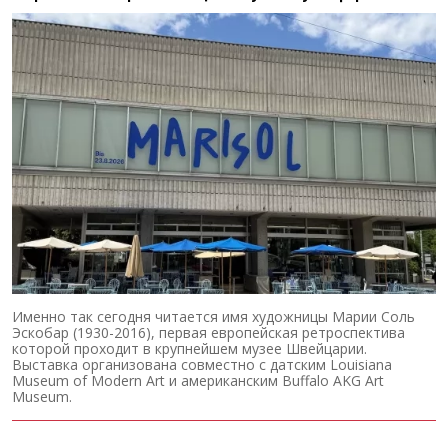
Именно так сегодня читается имя художницы Марии Соль
Эскобар (1930-2016), первая европейская ретроспектива
которой проходит в крупнейшем музее Швейцарии.
Выставка организована совместно с датским Louisiana
Museum of Modern Art и американским Buffalo AKG Art
Museum.