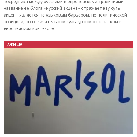
посредника между русскими и европейскими традициями;
название её блога «Русский акцент» отражает эту суть –
акцент является не языковым барьером, не политической
позицией, но отличительным культурным отпечатком в
европейском контексте.
АФИША
Назад
Вперёд