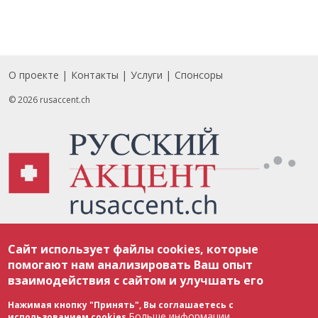
О проекте
Контакты
Услуги
Спонсоры
Footer
© 2026 rusaccent.ch
Все материалы, размещенные на веб-сайте rusaccent.ch, охраняются в
Сайт использует файлы cookies, которые
соответствии с законодательством Швейцарии об авторском праве и
международными соглашениями. Полное или частичное использование
помогают нам анализировать Ваш опыт
материалов возможно только с разрешения редакции. В случае полного
взаимодействия с сайтом и улучшать его
или частичного воспроизведения материалов сайта rusaccent.ch,
ОБЯЗАТЕЛЬНА АКТИВНАЯ ГИПЕРССЫЛКА на конкретный заимствованный
текст. Фотоизображения, размещенные редакцией rusaccent.ch, являются
Нажимая кнопку "Принять", Вы соглашаетесь с
ее исключительной собственностью. Полное или частичное
Больше информации
использованием cookies