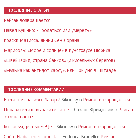
ПОСЛЕДНИЕ СТАТЬИ
Рейган возвращается
Павел Кушнир: «Продаться или умереть»
Краски Матисса, линии Сен-Лорана
Марисоль: «Море и солнце» в Кунстхаусе Цюриха
«Швейцария, страна банков» (и кисельных берегов)
«Музыка как антидот хаосу», или Три дня в Гштааде
ПОСЛЕДНИЕ КОММЕНТАРИИ
Большое спасибо, Лазарь!
Sikorsky в
Рейган возвращается
Поразительно выразительное…
Лазарь Фрейдгейм в
Рейган
возвращается
Moi aussi, je l’espère! Je…
Sikorsky в
Рейган возвращается
Chère Nadia, merci pour la…
Federica Brunelli в
Рейган