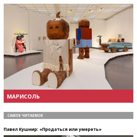
Назад
Вперёд
МАРИСОЛЬ
САМОЕ ЧИТАЕМОЕ
Павел Кушнир: «Продаться или умереть»