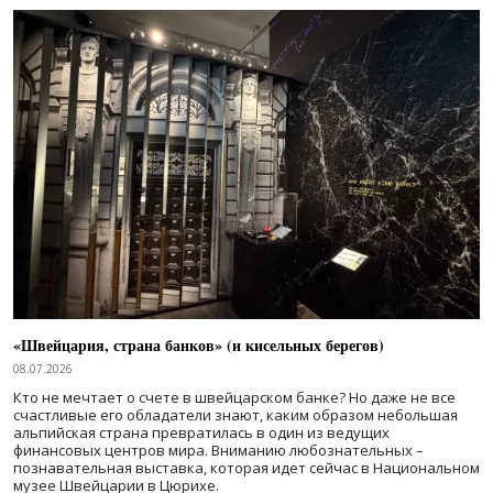
«Швейцария, страна банков» (и кисельных берегов)
08.07.2026
Кто не мечтает о счете в швейцарском банке? Но даже не все
счастливые его обладатели знают, каким образом небольшая
альпийская страна превратилась в один из ведущих
финансовых центров мира. Вниманию любознательных –
познавательная выставка, которая идет сейчас в Национальном
музее Швейцарии в Цюрихе.