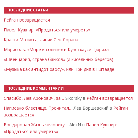
ПОСЛЕДНИЕ СТАТЬИ
Рейган возвращается
Павел Кушнир: «Продаться или умереть»
Краски Матисса, линии Сен-Лорана
Марисоль: «Море и солнце» в Кунстхаусе Цюриха
«Швейцария, страна банков» (и кисельных берегов)
«Музыка как антидот хаосу», или Три дня в Гштааде
ПОСЛЕДНИЕ КОММЕНТАРИИ
Спасибо, Лев Аронович, за…
Sikorsky в
Рейган возвращается
Написано блестяще. Прочитал…
Лев Борщевский в
Рейган
возвращается
Бог даровал Жизнь человеку…
AlexN в
Павел Кушнир:
«Продаться или умереть»