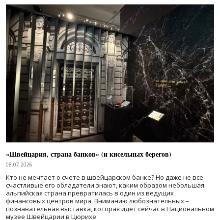
«Швейцария, страна банков» (и кисельных берегов)
08.07.2026
Кто не мечтает о счете в швейцарском банке? Но даже не все
счастливые его обладатели знают, каким образом небольшая
альпийская страна превратилась в один из ведущих
финансовых центров мира. Вниманию любознательных –
познавательная выставка, которая идет сейчас в Национальном
музее Швейцарии в Цюрихе.