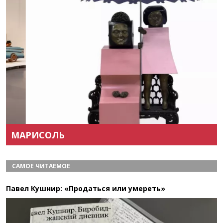
Назад
Вперёд
МАРИСОЛЬ
САМОЕ ЧИТАЕМОЕ
Павел Кушнир: «Продаться или умереть»