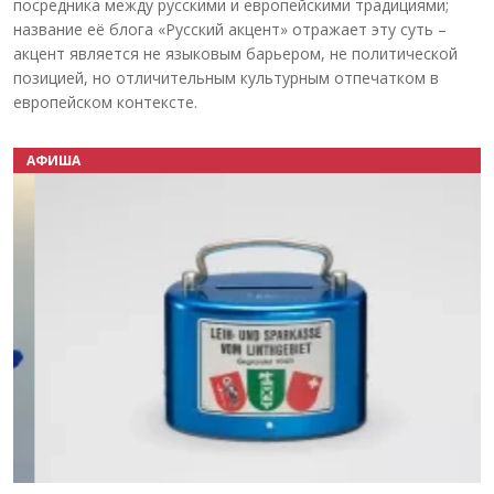
посредника между русскими и европейскими традициями;
название её блога «Русский акцент» отражает эту суть –
акцент является не языковым барьером, не политической
позицией, но отличительным культурным отпечатком в
европейском контексте.
АФИША
Назад
Вперёд