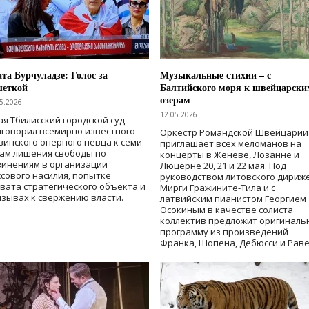
та Бурчуладзе: Голос за
Музыкальные стихии – с
шеткой
Балтийского моря к швейцарски
озерам
5.2026
12.05.2026
ая Тбилисский городской суд
говорил всемирно известного
Оркестр Романдской Швейцарии
зинского оперного певца к семи
приглашает всех меломанов на
дам лишения свободы
по
концерты в Женеве, Лозанне и
винениям в организации
Люцерне 20, 21 и 22 мая. Под
сового насилия, попытке
руководством литовского дириж
вата стратегического объекта и
Мирги Гражините-Тила и с
зывах к свержению власти
.
латвийским пианистом Георгием
Осокиным в качестве солиста
коллектив предложит оригиналь
программу из произведений
Франка, Шопена, Дебюсси и Раве