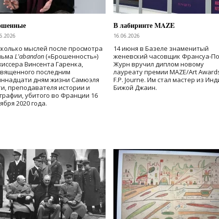
ошенные
В лабиринте MAZE
6.2026
16.06.2026
колько мыслей после просмотра
14 июня в Базеле знаменитый
льма
L'abandon
(«Брошенность»)
женевский часовщик Франсуа-П
иссера Винсента Гаренка,
Журн вручил диплом новому
священного последним
лауреату премии MAZE/Art Award
иннадцати дням жизни Самюэля
F.P. Journe. Им стал мастер из Ин
и, преподавателя истории и
Бижой Джаин.
графии, убитого во Франции 16
ября 2020 года.