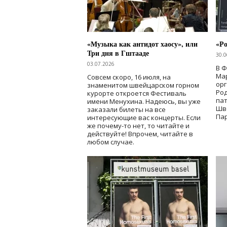
«Музыка как антидот хаосу», или
«Ро
Три дня в Гштааде
30.0
03.07.2026
В 
Мар
Совсем скоро, 16 июля, на
ор
знаменитом швейцарском горном
Ро
курорте откроется Фестиваль
па
имени Менухина. Надеюсь, вы уже
Шв
заказали билеты на все
Пар
интересующие вас концерты. Если
же почему-то нет, то читайте и
действуйте! Впрочем, читайте в
любом случае.