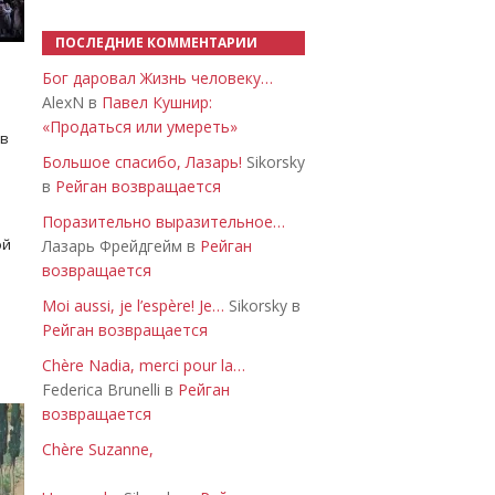
ПОСЛЕДНИЕ КОММЕНТАРИИ
Бог даровал Жизнь человеку…
AlexN в
Павел Кушнир:
«Продаться или умереть»
 в
Большое спасибо, Лазарь!
Sikorsky
в
Рейган возвращается
Поразительно выразительное…
ой
Лазарь Фрейдгейм в
Рейган
возвращается
Moi aussi, je l’espère! Je…
Sikorsky в
Рейган возвращается
Chère Nadia, merci pour la…
Federica Brunelli в
Рейган
возвращается
Chère Suzanne,