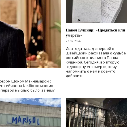
Павел Кушнир: «Продаться или
умереть»
27.07.2026
Два года назад я первой в
Швейцарии рассказала о судьбе
российского пианиста Павла
Кушнира. Сегодня, во вторую
годовщину его смерти, хочу
напомнить о нем и кое-что
добавить.
сером Шоном Макнамарой с
 сейчас на Netflix во многих
й первой мыслью было: зачем?