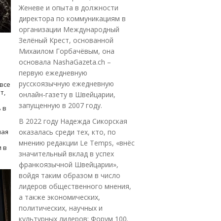
Женеве и опыта в должности
директора по коммуникациям в
организации Международный
Зелёный Крест, основанной
Михаилом Горбачёвым, она
основала NashaGazeta.ch –
первую ежедневную
русскоязычную ежедневную
все
т,
онлайн-газету в Швейцарии,
запущенную в 2007 году.
 в
В 2022 году Надежда Сикорская
ная
оказалась среди тех, кто, по
мнению редакции Le Temps, «внёс
 в
значительный вклад в успех
франкоязычной Швейцарии»,
войдя таким образом в число
лидеров общественного мнения,
а также экономических,
политических, научных и
культурных лидеров: Форум 100.