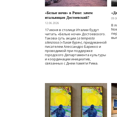
«Белые ночи» в Риме: зачем
«Д
итальянцам Достоевский?
09.0
12.06.2026
В л
Noi
17 июня в столице Италии будут
пе
читать «Белые ночи» Достоевского.
вы
Такова суть акции
La tempesta
silenziosa (
«
Тихая буря
»
)
, придуманной
писателем Алессандро Барикко и
проводимой при поддержке
городского Департамента культуры
и координации инициатив,
связанных с Днем памяти Рима.