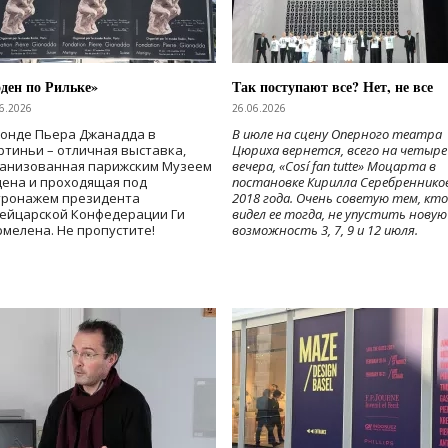
ден по Рильке»
Так поступают все? Нет, не все
6.2026
26.06.2026
Фонде Пьера Джанадда в
В июле на сцену Оперного театра
тиньи – отличная выставка,
Цюриха вернется, всего на четыре
ганизованная парижским Музеем
вечера, «Cosí fan tutte» Моцарта в
дена и проходящая под
постановке Кирилла Серебреннико
тронажем президента
2018 года. Очень советую тем, кто
ейцарской Конфедерации Ги
видел ее тогда, не упустить новую
мелена. Не пропустите!
возможность 3, 7, 9 и 12 июля.