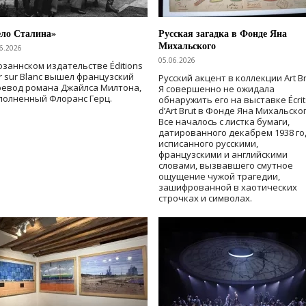
ело Сталина»
Русская загадка в Фонде Яна
Михальского
6.2026
05.06.2026
озаннском издательстве Éditions
r sur Blanc вышел французский
Русский акцент в коллекции Art Br
ревод романа Джайлса Милтона,
Я совершенно не ожидала
полненный Флоранс Герц.
обнаружить его на выставке Écrit
d’Art Brut в Фонде Яна Михальског
Все началось с листка бумаги,
датированного декабрем 1938 го
исписанного русскими,
французскими и английскими
словами, вызвавшего смутное
ощущение чужой трагедии,
зашифрованной в хаотических
строчках и символах.