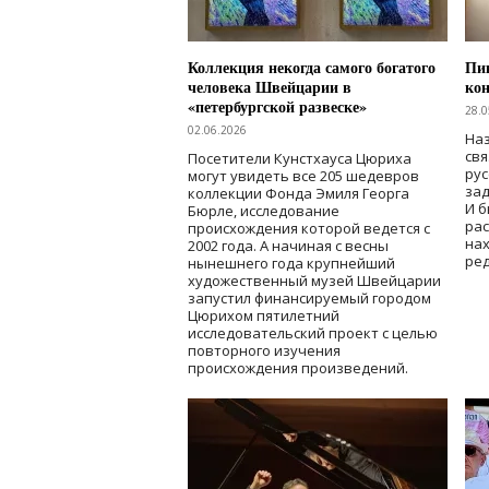
Коллекция некогда самого богатого
Пик
человека Швейцарии в
кон
«петербургской развеске»
28.0
02.06.2026
Наз
свя
Посетители Кунстхауса Цюриха
рус
могут увидеть все 205 шедевров
зад
коллекции Фонда Эмиля Георга
И б
Бюрле, исследование
рас
происхождения которой ведется с
нах
2002 года. А начиная с весны
ред
нынешнего года крупнейший
художественный музей Швейцарии
запустил финансируемый городом
Цюрихом пятилетний
исследовательский проект с целью
повторного изучения
происхождения произведений.