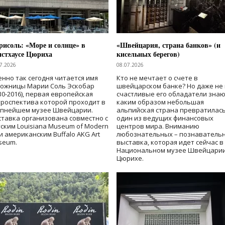
исоль: «Море и солнце» в
«Швейцария, страна банков» (и
нстхаусе Цюриха
кисельных берегов)
7.2026
08.07.2026
нно так сегодня читается имя
Кто не мечтает о счете в
дожницы Марии Соль Эскобар
швейцарском банке? Но даже не 
30-2016), первая европейская
счастливые его обладатели знаю
роспектива которой проходит в
каким образом небольшая
упнейшем музее Швейцарии.
альпийская страна превратилась
тавка организована совместно с
один из ведущих финансовых
ским Louisiana Museum of Modern
центров мира. Вниманию
 и американским Buffalo AKG Art
любознательных – познаватель
seum.
выставка, которая идет сейчас в
Национальном музее Швейцарии
Цюрихе.