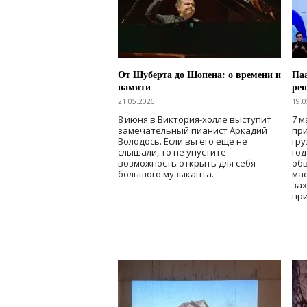
От Шуберта до Шопена: о времени и
Паа
памяти
ре
21.05.2026
19.0
8 июня в Виктория-холле выступит
7 м
замечательный пианист Аркадий
при
Володось. Если вы его еще не
гру
слышали, то не упустите
го
возможность открыть для себя
об
большого музыканта.
мас
зах
при