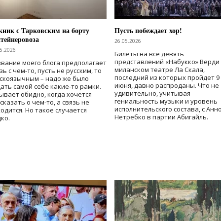
ник с Тарковским на борту
Пусть побеждает хор!
тейнеровоза
26.05.2026
5.2026
Билеты на все девять
представлений «Набукко» Верди
вание моего блога предполагает
миланском театре Ла Скала,
зь с чем-то, пусть не русским, то
последний из которых пройдет 9
скоязычным – надо же было
июня, давно распроданы. Что не
ать самой себе какие-то рамки.
удивительно, учитывая
ывает обидно, когда хочется
гениальность музыки и уровень
сказать о чем-то, а связь не
исполнительского состава, с Анн
одится. Но такое случается
Нетребко в партии Абигайль.
ко.