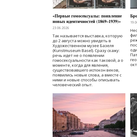
«Первые гомосексуалы: появление
Бр
новых идентичностей (1869–1939)»
19.0
23.06.2026
Нес
фи
Так называется выставка, которую
реж
до 2 августа можно увидеть в
по
Художественном музее Базеля
од
(Kunstmuseum Basel). Сразу скажу:
Пат
речь идет не о появлении
гео
гомосексуальности как таковой, а о
окт
моменте, когда для явления,
существовавшего испокон веков,
появились новые слова, а вместе с
ними и новые способы описывать
человеческий опыт.