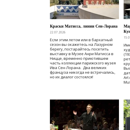
Краски Матисса, линии Сен-Лорана
Мар
Ку
22.07.2026
15.0
Если этим летом или в бархатный
сезон вы окажетесь на Лазурном
Име
берегу, постарайтесь посетить
ху
выставку в Музее Анри Матисса в
(19
Ницце, временно приютившем
рет
часть коллекции парижского музея
кр
Ива Сен-Лорана. Два великих
Выс
француза никогда не встречались,
дат
но их диалог состоялся!
Art
Mu