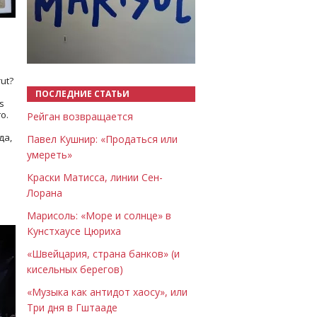
Назад
Вперёд
ut?
ПОСЛЕДНИЕ СТАТЬИ
s
о.
Рейган возвращается
да,
Павел Кушнир: «Продаться или
умереть»
Краски Матисса, линии Сен-
Лорана
Марисоль: «Море и солнце» в
Кунстхаусе Цюриха
«Швейцария, страна банков» (и
кисельных берегов)
«Музыка как антидот хаосу», или
Три дня в Гштааде