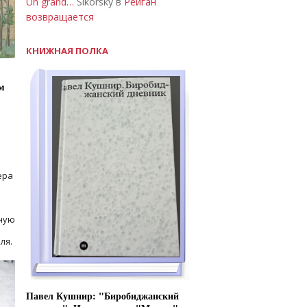
Un grand…
Sikorsky в
Рейган
возвращается
КНИЖНАЯ ПОЛКА
м
ера
ную
ля.
Павел Кушнир: "Биробиджанский