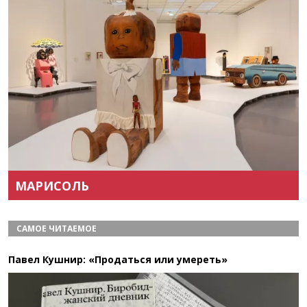
Назад
Вперёд
МАРИСОЛЬ
САМОЕ ЧИТАЕМОЕ
Павел Кушнир: «Продаться или умереть»