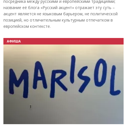
посредника между русскими и европейскими традициями;
название её блога «Русский акцент» отражает эту суть –
акцент является не языковым барьером, не политической
позицией, но отличительным культурным отпечатком в
европейском контексте.
АФИША
Назад
Вперёд