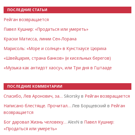
ПОСЛЕДНИЕ СТАТЬИ
Рейган возвращается
Павел Кушнир: «Продаться или умереть»
Краски Матисса, линии Сен-Лорана
Марисоль: «Море и солнце» в Кунстхаусе Цюриха
«Швейцария, страна банков» (и кисельных берегов)
«Музыка как антидот хаосу», или Три дня в Гштааде
ПОСЛЕДНИЕ КОММЕНТАРИИ
Спасибо, Лев Аронович, за…
Sikorsky в
Рейган возвращается
Написано блестяще. Прочитал…
Лев Борщевский в
Рейган
возвращается
Бог даровал Жизнь человеку…
AlexN в
Павел Кушнир:
«Продаться или умереть»