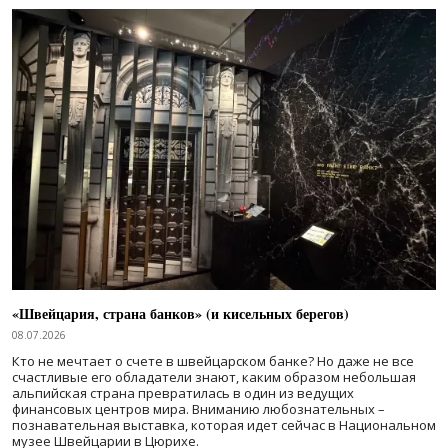
«Швейцария, страна банков» (и кисельных берегов)
08.07.2026
Кто не мечтает о счете в швейцарском банке? Но даже не все
счастливые его обладатели знают, каким образом небольшая
альпийская страна превратилась в один из ведущих
финансовых центров мира. Вниманию любознательных –
познавательная выставка, которая идет сейчас в Национальном
музее Швейцарии в Цюрихе.