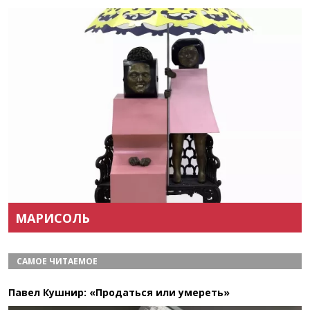
Назад
Вперёд
МАРИСОЛЬ
САМОЕ ЧИТАЕМОЕ
Павел Кушнир: «Продаться или умереть»