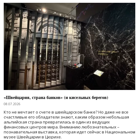
«Швейцария, страна банков» (и кисельных берегов)
08.07.2026
Кто не мечтает о счете в швейцарском банке? Но даже не все
счастливые его обладатели знают, каким образом небольшая
альпийская страна превратилась в один из ведущих
финансовых центров мира. Вниманию любознательных –
познавательная выставка, которая идет сейчас в Национальном
музее Швейцарии в Цюрихе.