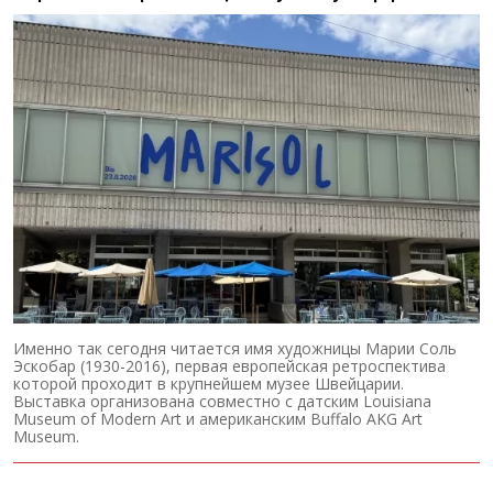
Именно так сегодня читается имя художницы Марии Соль
Эскобар (1930-2016), первая европейская ретроспектива
которой проходит в крупнейшем музее Швейцарии.
Выставка организована совместно с датским Louisiana
Museum of Modern Art и американским Buffalo AKG Art
Museum.