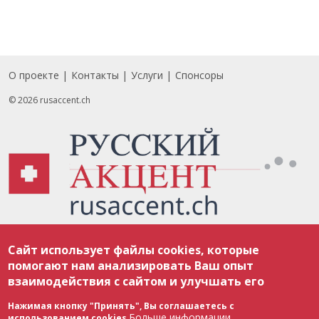
О проекте
Контакты
Услуги
Спонсоры
Footer
© 2026 rusaccent.ch
Все материалы, размещенные на веб-сайте rusaccent.ch, охраняются в
Сайт использует файлы cookies, которые
соответствии с законодательством Швейцарии об авторском праве и
международными соглашениями. Полное или частичное использование
помогают нам анализировать Ваш опыт
материалов возможно только с разрешения редакции. В случае полного
взаимодействия с сайтом и улучшать его
или частичного воспроизведения материалов сайта rusaccent.ch,
ОБЯЗАТЕЛЬНА АКТИВНАЯ ГИПЕРССЫЛКА на конкретный заимствованный
текст. Фотоизображения, размещенные редакцией rusaccent.ch, являются
Нажимая кнопку "Принять", Вы соглашаетесь с
ее исключительной собственностью. Полное или частичное
Больше информации
использованием cookies