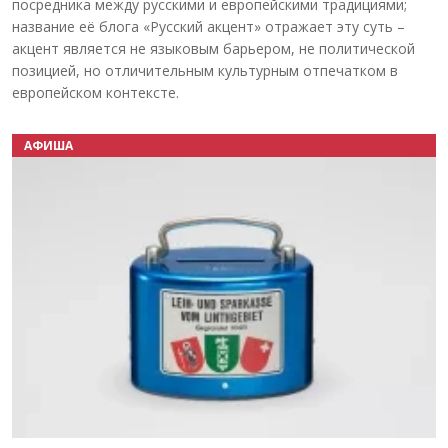
посредника между русскими и европейскими традициями;
название её блога «Русский акцент» отражает эту суть –
акцент является не языковым барьером, не политической
позицией, но отличительным культурным отпечатком в
европейском контексте.
АФИША
Назад
Вперёд