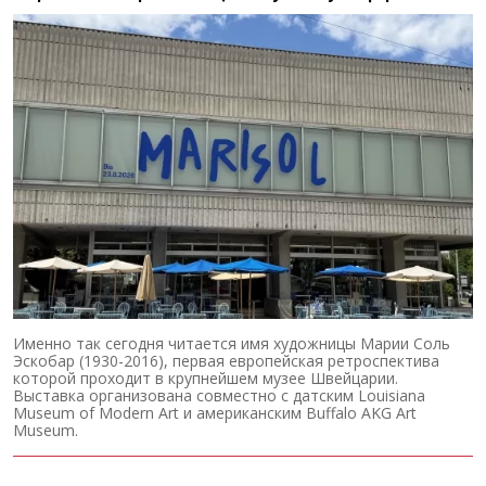
Именно так сегодня читается имя художницы Марии Соль
Эскобар (1930-2016), первая европейская ретроспектива
которой проходит в крупнейшем музее Швейцарии.
Выставка организована совместно с датским Louisiana
Museum of Modern Art и американским Buffalo AKG Art
Museum.