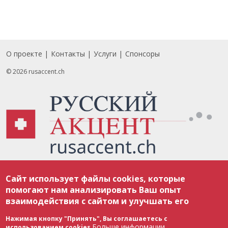
О проекте
Контакты
Услуги
Спонсоры
Footer
© 2026 rusaccent.ch
Все материалы, размещенные на веб-сайте rusaccent.ch, охраняются в
Сайт использует файлы cookies, которые
соответствии с законодательством Швейцарии об авторском праве и
международными соглашениями. Полное или частичное использование
помогают нам анализировать Ваш опыт
материалов возможно только с разрешения редакции. В случае полного
взаимодействия с сайтом и улучшать его
или частичного воспроизведения материалов сайта rusaccent.ch,
ОБЯЗАТЕЛЬНА АКТИВНАЯ ГИПЕРССЫЛКА на конкретный заимствованный
текст. Фотоизображения, размещенные редакцией rusaccent.ch, являются
Нажимая кнопку "Принять", Вы соглашаетесь с
ее исключительной собственностью. Полное или частичное
Больше информации
использованием cookies