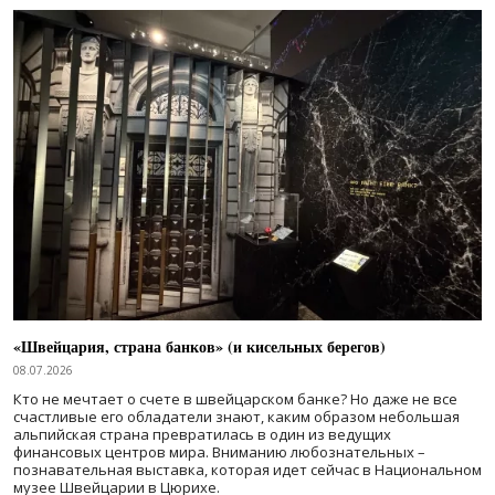
«Швейцария, страна банков» (и кисельных берегов)
08.07.2026
Кто не мечтает о счете в швейцарском банке? Но даже не все
счастливые его обладатели знают, каким образом небольшая
альпийская страна превратилась в один из ведущих
финансовых центров мира. Вниманию любознательных –
познавательная выставка, которая идет сейчас в Национальном
музее Швейцарии в Цюрихе.