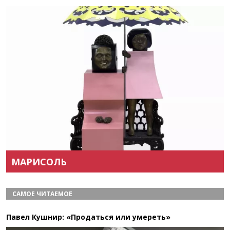
Назад
Вперёд
МАРИСОЛЬ
САМОЕ ЧИТАЕМОЕ
Павел Кушнир: «Продаться или умереть»