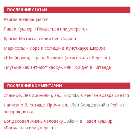
ПОСЛЕДНИЕ СТАТЬИ
Рейган возвращается
Павел Кушнир: «Продаться или умереть»
Краски Матисса, линии Сен-Лорана
Марисоль: «Море и солнце» в Кунстхаусе Цюриха
«Швейцария, страна банков» (и кисельных берегов)
«Музыка как антидот хаосу», или Три дня в Гштааде
ПОСЛЕДНИЕ КОММЕНТАРИИ
Спасибо, Лев Аронович, за…
Sikorsky в
Рейган возвращается
Написано блестяще. Прочитал…
Лев Борщевский в
Рейган
возвращается
Бог даровал Жизнь человеку…
AlexN в
Павел Кушнир:
«Продаться или умереть»