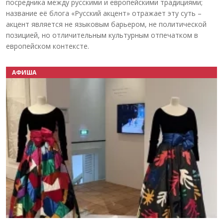
посредника между русскими и европейскими традициями;
название её блога «Русский акцент» отражает эту суть –
акцент является не языковым барьером, не политической
позицией, но отличительным культурным отпечатком в
европейском контексте.
АФИША
Назад
Вперёд