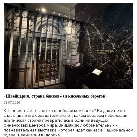
«Швейцария, страна банков» (и кисельных берегов)
08.07.2026
Кто не мечтает о счете в швейцарском банке? Но даже не все
счастливые его обладатели знают, каким образом небольшая
альпийская страна превратилась в один из ведущих
финансовых центров мира. Вниманию любознательных –
познавательная выставка, которая идет сейчас в Национальном
музее Швейцарии в Цюрихе.