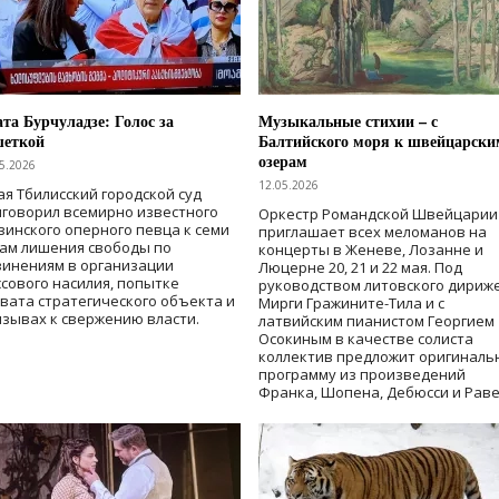
та Бурчуладзе: Голос за
Музыкальные стихии – с
шеткой
Балтийского моря к швейцарски
озерам
5.2026
12.05.2026
ая Тбилисский городской суд
говорил всемирно известного
Оркестр Романдской Швейцарии
зинского оперного певца к семи
приглашает всех меломанов на
дам лишения свободы
по
концерты в Женеве, Лозанне и
винениям в организации
Люцерне 20, 21 и 22 мая. Под
сового насилия, попытке
руководством литовского дириж
вата стратегического объекта и
Мирги Гражините-Тила и с
зывах к свержению власти
.
латвийским пианистом Георгием
Осокиным в качестве солиста
коллектив предложит оригиналь
программу из произведений
Франка, Шопена, Дебюсси и Раве