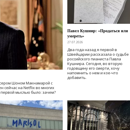
Павел Кушнир: «Продаться или
умереть»
27.07.2026
Два года назад я первой в
Швейцарии рассказала о судьбе
российского пианиста Павла
Кушнира. Сегодня, во вторую
годовщину его смерти, хочу
напомнить о нем и кое-что
добавить.
сером Шоном Макнамарой с
 сейчас на Netflix во многих
й первой мыслью было: зачем?