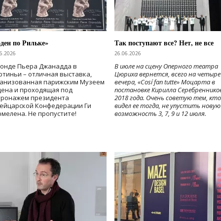
ден по Рильке»
Так поступают все? Нет, не все
6.2026
26.06.2026
Фонде Пьера Джанадда в
В июле на сцену Оперного театра
тиньи – отличная выставка,
Цюриха вернется, всего на четыре
ганизованная парижским Музеем
вечера, «Cosí fan tutte» Моцарта в
дена и проходящая под
постановке Кирилла Серебреннико
тронажем президента
2018 года. Очень советую тем, кто
ейцарской Конфедерации Ги
видел ее тогда, не упустить новую
мелена. Не пропустите!
возможность 3, 7, 9 и 12 июля.