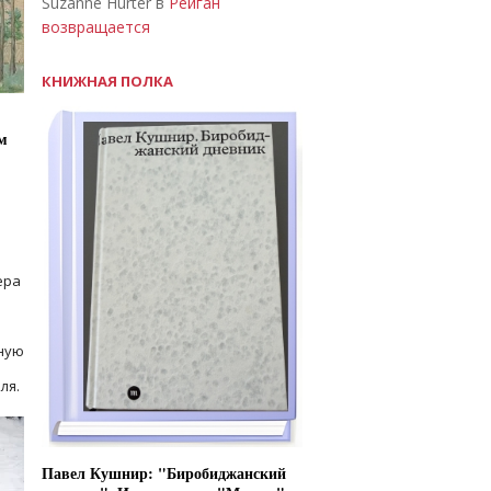
Suzanne Hurter в
Рейган
возвращается
КНИЖНАЯ ПОЛКА
м
ера
ную
ля.
Павел Кушнир: "Биробиджанский