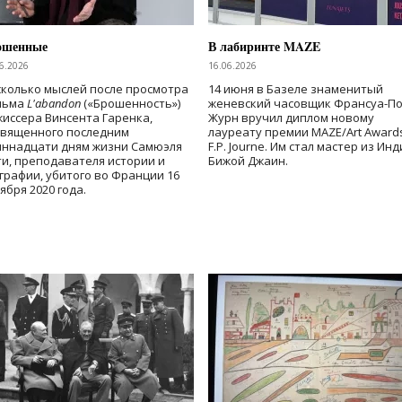
ошенные
В лабиринте MAZE
6.2026
16.06.2026
колько мыслей после просмотра
14 июня в Базеле знаменитый
льма
L'abandon
(«Брошенность»)
женевский часовщик Франсуа-П
иссера Винсента Гаренка,
Журн вручил диплом новому
священного последним
лауреату премии MAZE/Art Award
иннадцати дням жизни Самюэля
F.P. Journe. Им стал мастер из Ин
и, преподавателя истории и
Бижой Джаин.
графии, убитого во Франции 16
ября 2020 года.