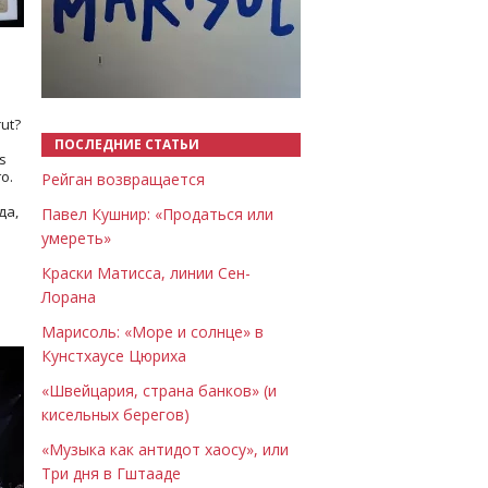
Назад
Вперёд
ut?
ПОСЛЕДНИЕ СТАТЬИ
s
о.
Рейган возвращается
да,
Павел Кушнир: «Продаться или
умереть»
Краски Матисса, линии Сен-
Лорана
Марисоль: «Море и солнце» в
Кунстхаусе Цюриха
«Швейцария, страна банков» (и
кисельных берегов)
«Музыка как антидот хаосу», или
Три дня в Гштааде