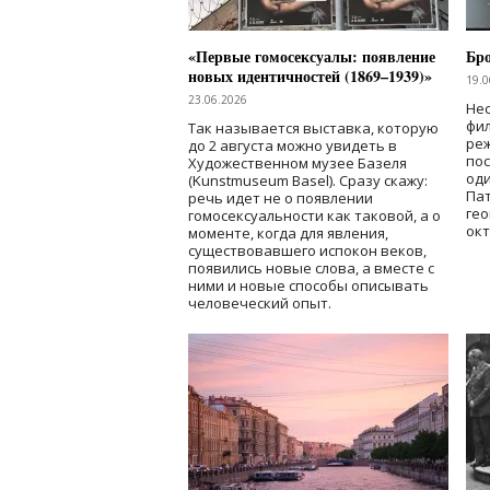
«Первые гомосексуалы: появление
Бр
новых идентичностей (1869–1939)»
19.0
23.06.2026
Нес
фи
Так называется выставка, которую
реж
до 2 августа можно увидеть в
по
Художественном музее Базеля
од
(Kunstmuseum Basel). Сразу скажу:
Пат
речь идет не о появлении
гео
гомосексуальности как таковой, а о
окт
моменте, когда для явления,
существовавшего испокон веков,
появились новые слова, а вместе с
ними и новые способы описывать
человеческий опыт.