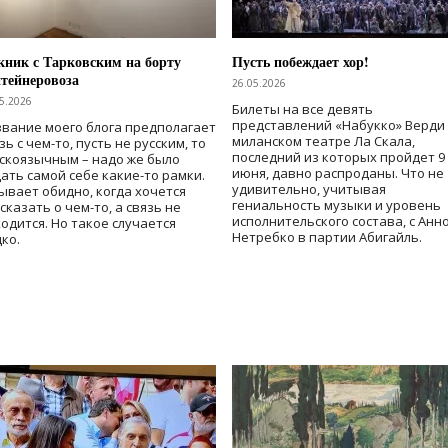
ник с Тарковским на борту
Пусть побеждает хор!
тейнеровоза
26.05.2026
5.2026
Билеты на все девять
представлений «Набукко» Верди
вание моего блога предполагает
миланском театре Ла Скала,
зь с чем-то, пусть не русским, то
последний из которых пройдет 9
скоязычным – надо же было
июня, давно распроданы. Что не
ать самой себе какие-то рамки.
удивительно, учитывая
ывает обидно, когда хочется
гениальность музыки и уровень
сказать о чем-то, а связь не
исполнительского состава, с Анн
одится. Но такое случается
Нетребко в партии Абигайль.
ко.