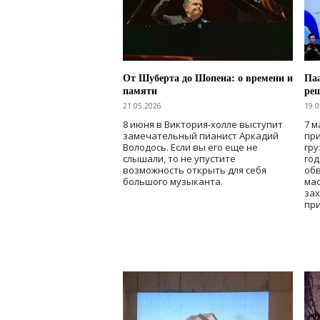
От Шуберта до Шопена: о времени и
Паа
памяти
ре
21.05.2026
19.0
8 июня в Виктория-холле выступит
7 м
замечательный пианист Аркадий
при
Володось. Если вы его еще не
гру
слышали, то не упустите
го
возможность открыть для себя
об
большого музыканта.
мас
зах
при