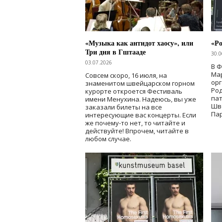
«Музыка как антидот хаосу», или
«Ро
Три дня в Гштааде
30.0
03.07.2026
В 
Мар
Совсем скоро, 16 июля, на
ор
знаменитом швейцарском горном
Ро
курорте откроется Фестиваль
па
имени Менухина. Надеюсь, вы уже
Шв
заказали билеты на все
Пар
интересующие вас концерты. Если
же почему-то нет, то читайте и
действуйте! Впрочем, читайте в
любом случае.