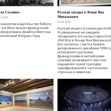
ело Сталина»
Русская загадка в Фонде Яна
Михальского
6.2026
05.06.2026
озаннском издательстве Éditions
r sur Blanc вышел французский
Русский акцент в коллекции Art Br
ревод романа Джайлса Милтона,
Я совершенно не ожидала
полненный Флоранс Герц.
обнаружить его на выставке Écrit
d’Art Brut в Фонде Яна Михальског
Все началось с листка бумаги,
датированного декабрем 1938 го
исписанного русскими,
французскими и английскими
словами, вызвавшего смутное
ощущение чужой трагедии,
зашифрованной в хаотических
строчках и символах.