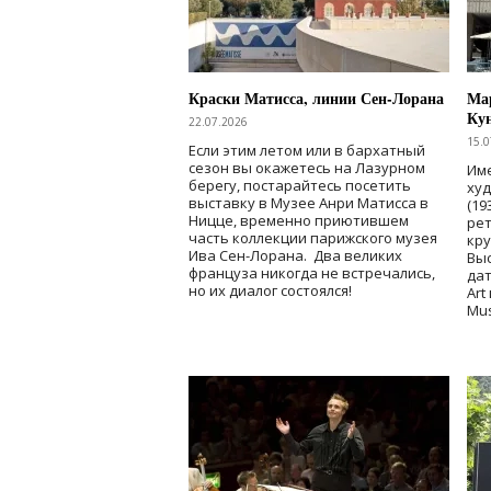
Краски Матисса, линии Сен-Лорана
Мар
Ку
22.07.2026
15.0
Если этим летом или в бархатный
сезон вы окажетесь на Лазурном
Име
берегу, постарайтесь посетить
ху
выставку в Музее Анри Матисса в
(19
Ницце, временно приютившем
рет
часть коллекции парижского музея
кр
Ива Сен-Лорана. Два великих
Выс
француза никогда не встречались,
дат
но их диалог состоялся!
Art
Mu