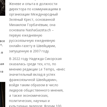
Женеве и опыта в должности
директора по коммуникациям в
организации Международный
Зелёный Крест, основанной
Михаилом Горбачёвым, она
основала NashaGazeta.ch –
первую ежедневную
русскоязычную ежедневную
все
т,
онлайн-газету в Швейцарии,
запущенную в 2007 году.
 в
В 2022 году Надежда Сикорская
ная
оказалась среди тех, кто, по
мнению редакции Le Temps, «внёс
 в
значительный вклад в успех
франкоязычной Швейцарии»,
войдя таким образом в число
лидеров общественного мнения,
а также экономических,
политических, научных и
культурных лидеров: Форум 100.