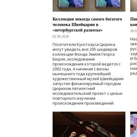
Коллекция некогда самого богатого
Пик
человека Швейцарии в
кон
«петербургской развеске»
28.0
02.06.2026
Наз
свя
Посетители Кунстхауса Цюриха
рус
могут увидеть все 205 шедевров
зад
коллекции Фонда Эмиля Георга
И б
Бюрле, исследование
рас
происхождения которой ведется с
нах
2002 года. А начиная с весны
ред
нынешнего года крупнейший
художественный музей Швейцарии
запустил финансируемый городом
Цюрихом пятилетний
исследовательский проект с целью
повторного изучения
происхождения произведений.