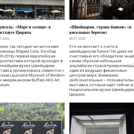
исоль: «Море и солнце» в
«Швейцария, страна банков» (и
нстхаусе Цюриха
кисельных берегов)
7.2026
08.07.2026
нно так сегодня читается имя
Кто не мечтает о счете в
дожницы Марии Соль Эскобар
швейцарском банке? Но даже не 
30-2016), первая европейская
счастливые его обладатели знаю
роспектива которой проходит в
каким образом небольшая
упнейшем музее Швейцарии.
альпийская страна превратилась
тавка организована совместно с
один из ведущих финансовых
ским Louisiana Museum of Modern
центров мира. Вниманию
 и американским Buffalo AKG Art
любознательных – познаватель
seum.
выставка, которая идет сейчас в
Национальном музее Швейцарии
Цюрихе.