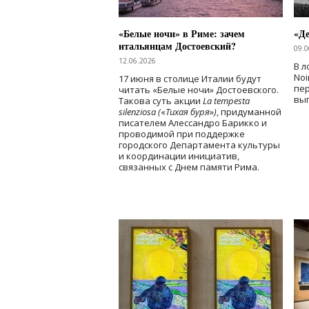
«Белые ночи» в Риме: зачем
«Д
итальянцам Достоевский?
09.0
12.06.2026
В л
Noi
17 июня в столице Италии будут
пе
читать «Белые ночи» Достоевского.
вы
Такова суть акции
La tempesta
silenziosa (
«
Тихая буря
»
)
, придуманной
писателем Алессандро Барикко и
проводимой при поддержке
городского Департамента культуры
и координации инициатив,
связанных с Днем памяти Рима.