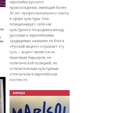
европейки русского
происхождения, имеющей более
30 лет профессионального опыта
в сфере культуры. Она
позиционирует себя как
оль
культурного посредника между
русскими и европейскими
s
традициями; название её блога
дии
«Русский акцент» отражает эту
суть – акцент является не
языковым барьером, не
политической позицией, но
отличительным культурным
отпечатком в европейском
контексте.
АФИША