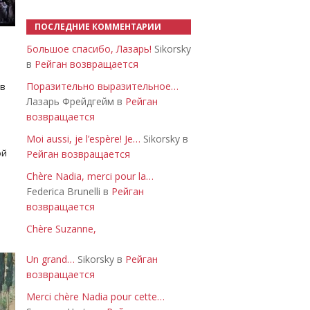
ПОСЛЕДНИЕ КОММЕНТАРИИ
Большое спасибо, Лазарь!
Sikorsky
в
Рейган возвращается
Поразительно выразительное…
 в
Лазарь Фрейдгейм в
Рейган
возвращается
Moi aussi, je l’espère! Je…
Sikorsky в
ой
Рейган возвращается
Chère Nadia, merci pour la…
Federica Brunelli в
Рейган
возвращается
Chère Suzanne,
Un grand…
Sikorsky в
Рейган
возвращается
Merci chère Nadia pour cette…