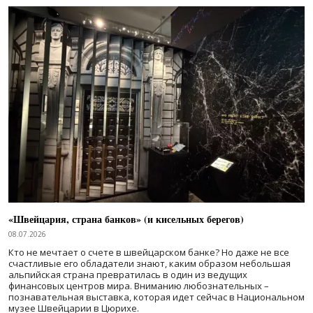
«Швейцария, страна банков» (и кисельных берегов)
08.07.2026
Кто не мечтает о счете в швейцарском банке? Но даже не все
счастливые его обладатели знают, каким образом небольшая
альпийская страна превратилась в один из ведущих
финансовых центров мира. Вниманию любознательных –
познавательная выставка, которая идет сейчас в Национальном
музее Швейцарии в Цюрихе.