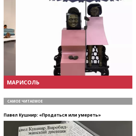
Назад
Вперёд
МАРИСОЛЬ
САМОЕ ЧИТАЕМОЕ
Павел Кушнир: «Продаться или умереть»