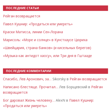
ПОСЛЕДНИЕ СТАТЬИ
Рейган возвращается
Павел Кушнир: «Продаться или умереть»
Краски Матисса, линии Сен-Лорана
Марисоль: «Море и солнце» в Кунстхаусе Цюриха
«Швейцария, страна банков» (и кисельных берегов)
«Музыка как антидот хаосу», или Три дня в Гштааде
ПОСЛЕДНИЕ КОММЕНТАРИИ
Спасибо, Лев Аронович, за…
Sikorsky в
Рейган возвращается
Написано блестяще. Прочитал…
Лев Борщевский в
Рейган
возвращается
Бог даровал Жизнь человеку…
AlexN в
Павел Кушнир:
«Продаться или умереть»