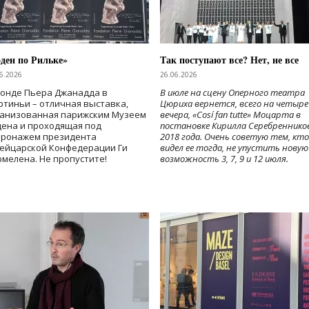
ден по Рильке»
Так поступают все? Нет, не все
6.2026
26.06.2026
Фонде Пьера Джанадда в
В июле на сцену Оперного театра
тиньи – отличная выставка,
Цюриха вернется, всего на четыре
ганизованная парижским Музеем
вечера, «Cosí fan tutte» Моцарта в
дена и проходящая под
постановке Кирилла Серебреннико
тронажем президента
2018 года. Очень советую тем, кто
ейцарской Конфедерации Ги
видел ее тогда, не упустить новую
мелена. Не пропустите!
возможность 3, 7, 9 и 12 июля.