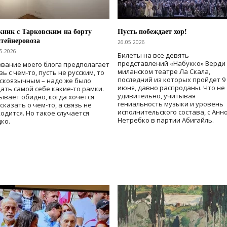
ник с Тарковским на борту
Пусть побеждает хор!
тейнеровоза
26.05.2026
5.2026
Билеты на все девять
представлений «Набукко» Верди
вание моего блога предполагает
миланском театре Ла Скала,
зь с чем-то, пусть не русским, то
последний из которых пройдет 9
скоязычным – надо же было
июня, давно распроданы. Что не
ать самой себе какие-то рамки.
удивительно, учитывая
ывает обидно, когда хочется
гениальность музыки и уровень
сказать о чем-то, а связь не
исполнительского состава, с Анн
одится. Но такое случается
Нетребко в партии Абигайль.
ко.