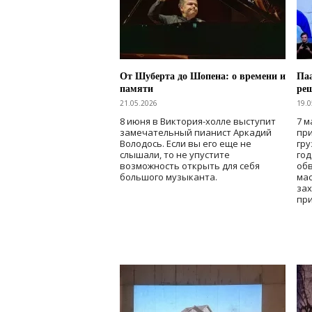
От Шуберта до Шопена: о времени и
Паа
памяти
ре
21.05.2026
19.0
8 июня в Виктория-холле выступит
7 м
замечательный пианист Аркадий
при
Володось. Если вы его еще не
гру
слышали, то не упустите
го
возможность открыть для себя
об
большого музыканта.
мас
зах
при