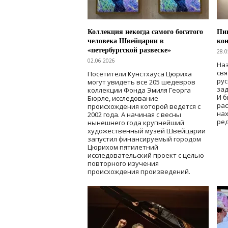
Коллекция некогда самого богатого
Пик
человека Швейцарии в
кон
«петербургской развеске»
28.0
02.06.2026
Наз
свя
Посетители Кунстхауса Цюриха
рус
могут увидеть все 205 шедевров
зад
коллекции Фонда Эмиля Георга
И б
Бюрле, исследование
рас
происхождения которой ведется с
нах
2002 года. А начиная с весны
ред
нынешнего года крупнейший
художественный музей Швейцарии
запустил финансируемый городом
Цюрихом пятилетний
исследовательский проект с целью
повторного изучения
происхождения произведений.