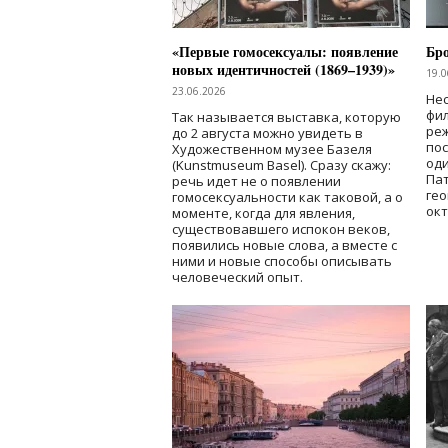
«Первые гомосексуалы: появление
Бр
новых идентичностей (1869–1939)»
19.0
23.06.2026
Нес
фи
Так называется выставка, которую
реж
до 2 августа можно увидеть в
по
Художественном музее Базеля
од
(Kunstmuseum Basel). Сразу скажу:
Пат
речь идет не о появлении
гео
гомосексуальности как таковой, а о
окт
моменте, когда для явления,
существовавшего испокон веков,
появились новые слова, а вместе с
ними и новые способы описывать
человеческий опыт.