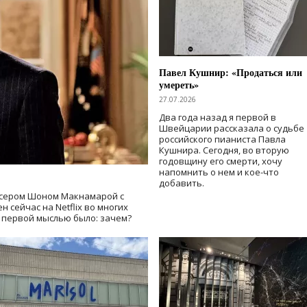
Павел Кушнир: «Продаться или
умереть»
27.07.2026
Два года назад я первой в
Швейцарии рассказала о судьбе
российского пианиста Павла
Кушнира. Сегодня, во вторую
годовщину его смерти, хочу
напомнить о нем и кое-что
добавить.
сером Шоном Макнамарой с
 сейчас на Netflix во многих
й первой мыслью было: зачем?