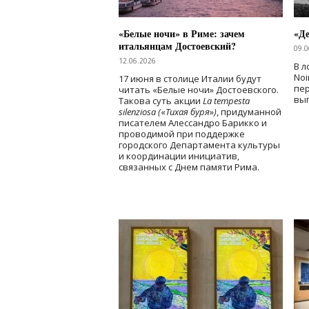
«Белые ночи» в Риме: зачем
«Д
итальянцам Достоевский?
09.0
12.06.2026
В л
Noi
17 июня в столице Италии будут
пе
читать «Белые ночи» Достоевского.
вы
Такова суть акции
La tempesta
silenziosa (
«
Тихая буря
»
)
, придуманной
писателем Алессандро Барикко и
проводимой при поддержке
городского Департамента культуры
и координации инициатив,
связанных с Днем памяти Рима.