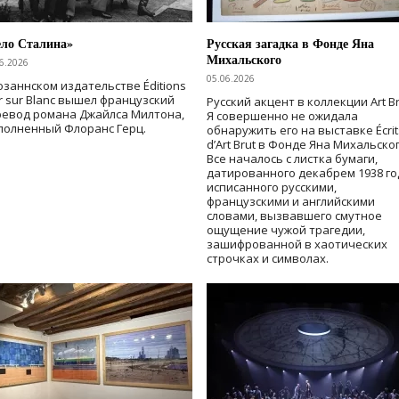
ело Сталина»
Русская загадка в Фонде Яна
Михальского
6.2026
05.06.2026
озаннском издательстве Éditions
r sur Blanc вышел французский
Русский акцент в коллекции Art Br
ревод романа Джайлса Милтона,
Я совершенно не ожидала
полненный Флоранс Герц.
обнаружить его на выставке Écrit
d’Art Brut в Фонде Яна Михальског
Все началось с листка бумаги,
датированного декабрем 1938 го
исписанного русскими,
французскими и английскими
словами, вызвавшего смутное
ощущение чужой трагедии,
зашифрованной в хаотических
строчках и символах.