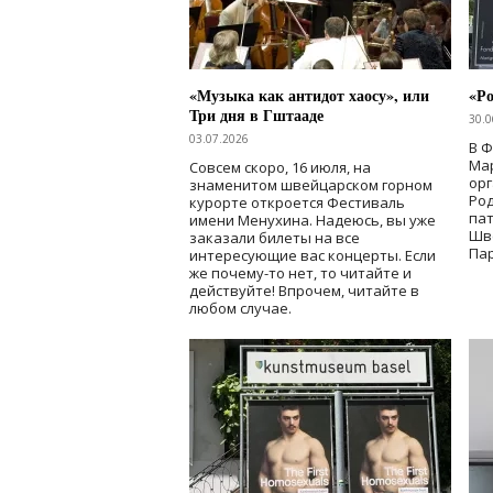
«Музыка как антидот хаосу», или
«Ро
Три дня в Гштааде
30.0
03.07.2026
В 
Мар
Совсем скоро, 16 июля, на
ор
знаменитом швейцарском горном
Ро
курорте откроется Фестиваль
па
имени Менухина. Надеюсь, вы уже
Шв
заказали билеты на все
Пар
интересующие вас концерты. Если
же почему-то нет, то читайте и
действуйте! Впрочем, читайте в
любом случае.