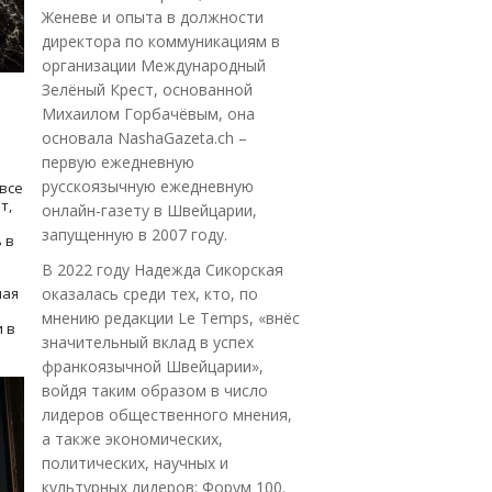
Женеве и опыта в должности
директора по коммуникациям в
организации Международный
Зелёный Крест, основанной
Михаилом Горбачёвым, она
основала NashaGazeta.ch –
первую ежедневную
русскоязычную ежедневную
все
т,
онлайн-газету в Швейцарии,
запущенную в 2007 году.
 в
В 2022 году Надежда Сикорская
ная
оказалась среди тех, кто, по
мнению редакции Le Temps, «внёс
 в
значительный вклад в успех
франкоязычной Швейцарии»,
войдя таким образом в число
лидеров общественного мнения,
а также экономических,
политических, научных и
культурных лидеров: Форум 100.