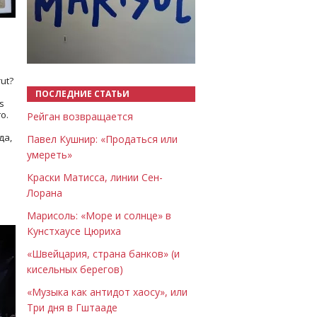
Назад
Вперёд
ut?
ПОСЛЕДНИЕ СТАТЬИ
s
о.
Рейган возвращается
да,
Павел Кушнир: «Продаться или
умереть»
Краски Матисса, линии Сен-
Лорана
Марисоль: «Море и солнце» в
Кунстхаусе Цюриха
«Швейцария, страна банков» (и
кисельных берегов)
«Музыка как антидот хаосу», или
Три дня в Гштааде