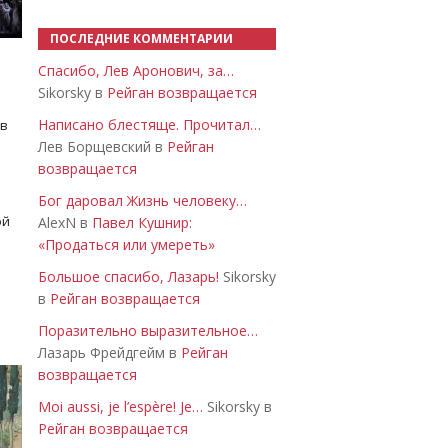
ПОСЛЕДНИЕ КОММЕНТАРИИ
Спасибо, Лев Аронович, за…
Sikorsky в
Рейган возвращается
Написано блестяще. Прочитал…
 в
Лев Борщевский в
Рейган
возвращается
Бог даровал Жизнь человеку…
ой
AlexN в
Павел Кушнир:
«Продаться или умереть»
Большое спасибо, Лазарь!
Sikorsky
в
Рейган возвращается
Поразительно выразительное…
Лазарь Фрейдгейм в
Рейган
возвращается
Moi aussi, je l’espère! Je…
Sikorsky в
Рейган возвращается