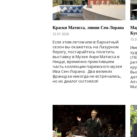
Краски Матисса, линии Сен-Лорана
Мар
Ку
22.07.2026
15.0
Если этим летом или в бархатный
сезон вы окажетесь на Лазурном
Име
берегу, постарайтесь посетить
ху
выставку в Музее Анри Матисса в
(19
Ницце, временно приютившем
рет
часть коллекции парижского музея
кр
Ива Сен-Лорана. Два великих
Выс
француза никогда не встречались,
дат
но их диалог состоялся!
Art
Mu