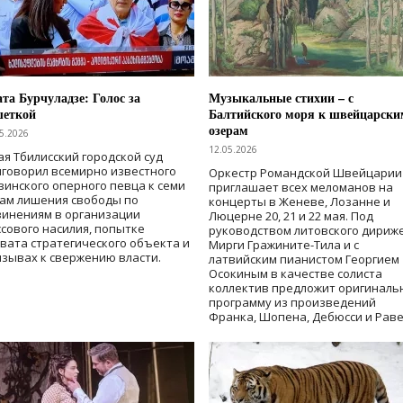
та Бурчуладзе: Голос за
Музыкальные стихии – с
шеткой
Балтийского моря к швейцарски
озерам
5.2026
12.05.2026
ая Тбилисский городской суд
говорил всемирно известного
Оркестр Романдской Швейцарии
зинского оперного певца к семи
приглашает всех меломанов на
дам лишения свободы
по
концерты в Женеве, Лозанне и
винениям в организации
Люцерне 20, 21 и 22 мая. Под
сового насилия, попытке
руководством литовского дириж
вата стратегического объекта и
Мирги Гражините-Тила и с
зывах к свержению власти
.
латвийским пианистом Георгием
Осокиным в качестве солиста
коллектив предложит оригиналь
программу из произведений
Франка, Шопена, Дебюсси и Раве