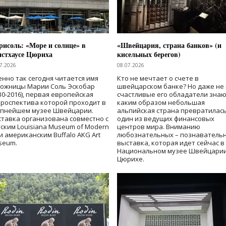
исоль: «Море и солнце» в
«Швейцария, страна банков» (и
нстхаусе Цюриха
кисельных берегов)
7.2026
08.07.2026
нно так сегодня читается имя
Кто не мечтает о счете в
дожницы Марии Соль Эскобар
швейцарском банке? Но даже не 
30-2016), первая европейская
счастливые его обладатели знаю
роспектива которой проходит в
каким образом небольшая
упнейшем музее Швейцарии.
альпийская страна превратилась
тавка организована совместно с
один из ведущих финансовых
ским Louisiana Museum of Modern
центров мира. Вниманию
 и американским Buffalo AKG Art
любознательных – познаватель
seum.
выставка, которая идет сейчас в
Национальном музее Швейцарии
Цюрихе.