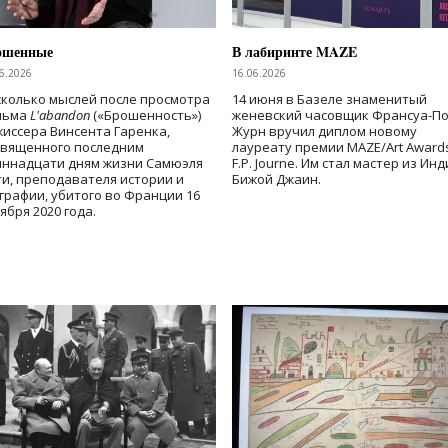
ошенные
В лабиринте MAZE
6.2026
16.06.2026
колько мыслей после просмотра
14 июня в Базеле знаменитый
льма
L'abandon
(«Брошенность»)
женевский часовщик Франсуа-П
иссера Винсента Гаренка,
Журн вручил диплом новому
священного последним
лауреату премии MAZE/Art Award
иннадцати дням жизни Самюэля
F.P. Journe. Им стал мастер из Ин
и, преподавателя истории и
Бижой Джаин.
графии, убитого во Франции 16
ября 2020 года.