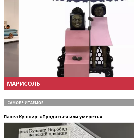
Назад
Вперёд
МАРИСОЛЬ
САМОЕ ЧИТАЕМОЕ
Павел Кушнир: «Продаться или умереть»