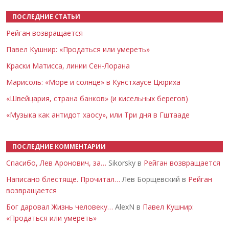
ПОСЛЕДНИЕ СТАТЬИ
Рейган возвращается
Павел Кушнир: «Продаться или умереть»
Краски Матисса, линии Сен-Лорана
Марисоль: «Море и солнце» в Кунстхаусе Цюриха
«Швейцария, страна банков» (и кисельных берегов)
«Музыка как антидот хаосу», или Три дня в Гштааде
ПОСЛЕДНИЕ КОММЕНТАРИИ
Спасибо, Лев Аронович, за…
Sikorsky в
Рейган возвращается
Написано блестяще. Прочитал…
Лев Борщевский в
Рейган
возвращается
Бог даровал Жизнь человеку…
AlexN в
Павел Кушнир:
«Продаться или умереть»