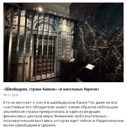
«Швейцария, страна банков» (и кисельных берегов)
08.07.2026
Кто не мечтает о счете в швейцарском банке? Но даже не все
счастливые его обладатели знают, каким образом небольшая
альпийская страна превратилась в один из ведущих
финансовых центров мира. Вниманию любознательных –
познавательная выставка, которая идет сейчас в Национальном
музее Швейцарии в Цюрихе.