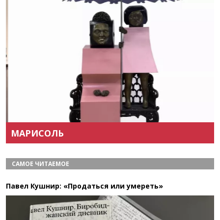
Назад
Вперёд
МАРИСОЛЬ
САМОЕ ЧИТАЕМОЕ
Павел Кушнир: «Продаться или умереть»