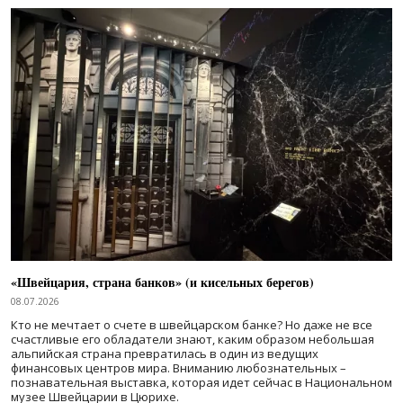
«Швейцария, страна банков» (и кисельных берегов)
08.07.2026
Кто не мечтает о счете в швейцарском банке? Но даже не все
счастливые его обладатели знают, каким образом небольшая
альпийская страна превратилась в один из ведущих
финансовых центров мира. Вниманию любознательных –
познавательная выставка, которая идет сейчас в Национальном
музее Швейцарии в Цюрихе.