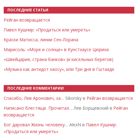
ПОСЛЕДНИЕ СТАТЬИ
Рейган возвращается
Павел Кушнир: «Продаться или умереть»
Краски Матисса, линии Сен-Лорана
Марисоль: «Море и солнце» в Кунстхаусе Цюриха
«Швейцария, страна банков» (и кисельных берегов)
«Музыка как антидот хаосу», или Три дня в Гштааде
ПОСЛЕДНИЕ КОММЕНТАРИИ
Спасибо, Лев Аронович, за…
Sikorsky в
Рейган возвращается
Написано блестяще. Прочитал…
Лев Борщевский в
Рейган
возвращается
Бог даровал Жизнь человеку…
AlexN в
Павел Кушнир:
«Продаться или умереть»