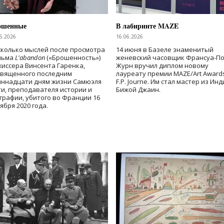
ошенные
В лабиринте MAZE
6.2026
16.06.2026
колько мыслей после просмотра
14 июня в Базеле знаменитый
льма
L'abandon
(«Брошенность»)
женевский часовщик Франсуа-П
иссера Винсента Гаренка,
Журн вручил диплом новому
священного последним
лауреату премии MAZE/Art Award
иннадцати дням жизни Самюэля
F.P. Journe. Им стал мастер из Ин
и, преподавателя истории и
Бижой Джаин.
графии, убитого во Франции 16
ября 2020 года.