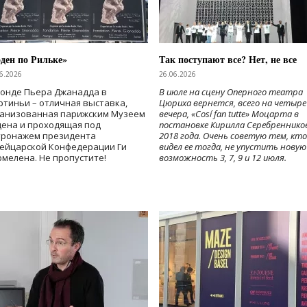
ден по Рильке»
Так поступают все? Нет, не все
6.2026
26.06.2026
Фонде Пьера Джанадда в
В июле на сцену Оперного театра
тиньи – отличная выставка,
Цюриха вернется, всего на четыре
ганизованная парижским Музеем
вечера, «Cosí fan tutte» Моцарта в
дена и проходящая под
постановке Кирилла Серебреннико
тронажем президента
2018 года. Очень советую тем, кто
ейцарской Конфедерации Ги
видел ее тогда, не упустить новую
мелена. Не пропустите!
возможность 3, 7, 9 и 12 июля.