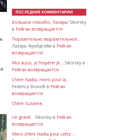
ПОСЛЕДНИЕ КОММЕНТАРИИ
Большое спасибо, Лазарь!
Sikorsky
в
Рейган возвращается
Поразительно выразительное…
 в
Лазарь Фрейдгейм в
Рейган
возвращается
Moi aussi, je l’espère! Je…
Sikorsky в
ой
Рейган возвращается
Chère Nadia, merci pour la…
Federica Brunelli в
Рейган
возвращается
Chère Suzanne,
Un grand…
Sikorsky в
Рейган
возвращается
Merci chère Nadia pour cette…