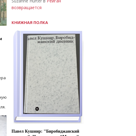
Suzanne Hurter в
Рейган
возвращается
КНИЖНАЯ ПОЛКА
м
ера
ную
ля.
Павел Кушнир: "Биробиджанский