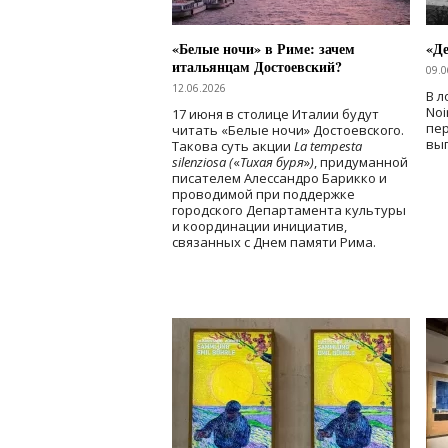
«Белые ночи» в Риме: зачем
«Д
итальянцам Достоевский?
09.0
12.06.2026
В л
Noi
17 июня в столице Италии будут
пе
читать «Белые ночи» Достоевского.
вы
Такова суть акции
La tempesta
silenziosa (
«
Тихая буря
»
)
, придуманной
писателем Алессандро Барикко и
проводимой при поддержке
городского Департамента культуры
и координации инициатив,
связанных с Днем памяти Рима.