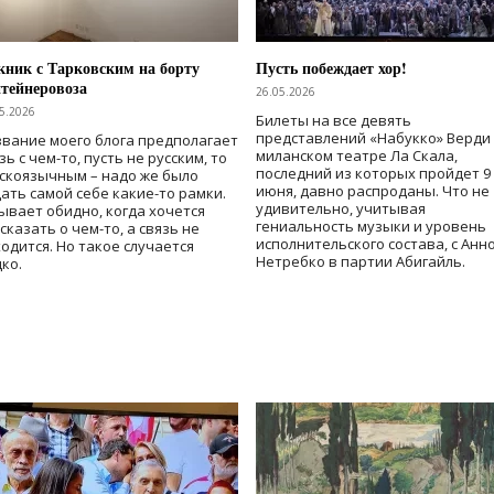
ник с Тарковским на борту
Пусть побеждает хор!
тейнеровоза
26.05.2026
5.2026
Билеты на все девять
представлений «Набукко» Верди
вание моего блога предполагает
миланском театре Ла Скала,
зь с чем-то, пусть не русским, то
последний из которых пройдет 9
скоязычным – надо же было
июня, давно распроданы. Что не
ать самой себе какие-то рамки.
удивительно, учитывая
ывает обидно, когда хочется
гениальность музыки и уровень
сказать о чем-то, а связь не
исполнительского состава, с Анн
одится. Но такое случается
Нетребко в партии Абигайль.
ко.