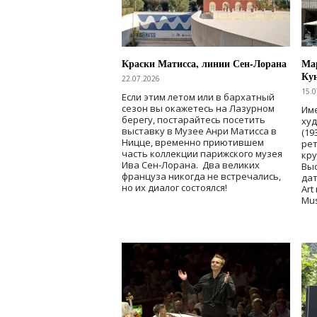
Краски Матисса, линии Сен-Лорана
Мар
Ку
22.07.2026
15.0
Если этим летом или в бархатный
сезон вы окажетесь на Лазурном
Име
берегу, постарайтесь посетить
ху
выставку в Музее Анри Матисса в
(19
Ницце, временно приютившем
рет
часть коллекции парижского музея
кр
Ива Сен-Лорана. Два великих
Выс
француза никогда не встречались,
дат
но их диалог состоялся!
Art
Mu