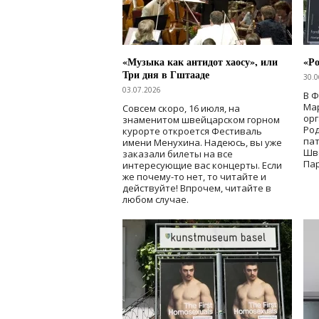
«Музыка как антидот хаосу», или
«Ро
Три дня в Гштааде
30.0
03.07.2026
В 
Мар
Совсем скоро, 16 июля, на
ор
знаменитом швейцарском горном
Ро
курорте откроется Фестиваль
па
имени Менухина. Надеюсь, вы уже
Шв
заказали билеты на все
Пар
интересующие вас концерты. Если
же почему-то нет, то читайте и
действуйте! Впрочем, читайте в
любом случае.