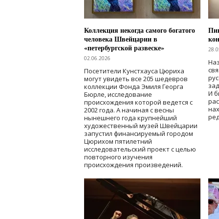
Коллекция некогда самого богатого
Пик
человека Швейцарии в
кон
«петербургской развеске»
28.0
02.06.2026
Наз
свя
Посетители Кунстхауса Цюриха
рус
могут увидеть все 205 шедевров
зад
коллекции Фонда Эмиля Георга
И б
Бюрле, исследование
рас
происхождения которой ведется с
нах
2002 года. А начиная с весны
ред
нынешнего года крупнейший
художественный музей Швейцарии
запустил финансируемый городом
Цюрихом пятилетний
исследовательский проект с целью
повторного изучения
происхождения произведений.