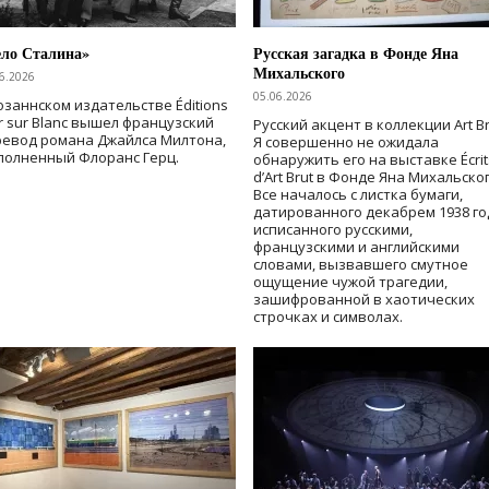
ело Сталина»
Русская загадка в Фонде Яна
Михальского
6.2026
05.06.2026
озаннском издательстве Éditions
r sur Blanc вышел французский
Русский акцент в коллекции Art Br
ревод романа Джайлса Милтона,
Я совершенно не ожидала
полненный Флоранс Герц.
обнаружить его на выставке Écrit
d’Art Brut в Фонде Яна Михальског
Все началось с листка бумаги,
датированного декабрем 1938 го
исписанного русскими,
французскими и английскими
словами, вызвавшего смутное
ощущение чужой трагедии,
зашифрованной в хаотических
строчках и символах.