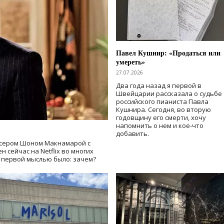
Павел Кушнир: «Продаться или
умереть»
27.07.2026
Два года назад я первой в
Швейцарии рассказала о судьбе
российского пианиста Павла
Кушнира. Сегодня, во вторую
годовщину его смерти, хочу
напомнить о нем и кое-что
добавить.
сером Шоном Макнамарой с
 сейчас на Netflix во многих
й первой мыслью было: зачем?