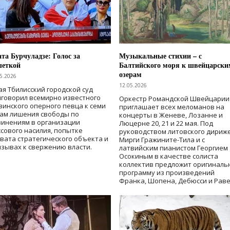
та Бурчуладзе: Голос за
Музыкальные стихии – с
шеткой
Балтийского моря к швейцарски
озерам
5.2026
12.05.2026
ая Тбилисский городской суд
говорил всемирно известного
Оркестр Романдской Швейцарии
зинского оперного певца к семи
приглашает всех меломанов на
дам лишения свободы
по
концерты в Женеве, Лозанне и
винениям в организации
Люцерне 20, 21 и 22 мая. Под
сового насилия, попытке
руководством литовского дириж
вата стратегического объекта и
Мирги Гражините-Тила и с
зывах к свержению власти
.
латвийским пианистом Георгием
Осокиным в качестве солиста
коллектив предложит оригиналь
программу из произведений
Франка, Шопена, Дебюсси и Раве