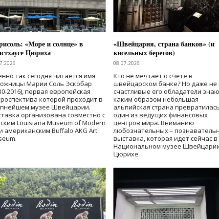
исоль: «Море и солнце» в
«Швейцария, страна банков» (и
нстхаусе Цюриха
кисельных берегов)
7.2026
08.07.2026
нно так сегодня читается имя
Кто не мечтает о счете в
дожницы Марии Соль Эскобар
швейцарском банке? Но даже не 
30-2016), первая европейская
счастливые его обладатели знаю
роспектива которой проходит в
каким образом небольшая
упнейшем музее Швейцарии.
альпийская страна превратилась
тавка организована совместно с
один из ведущих финансовых
ским Louisiana Museum of Modern
центров мира. Вниманию
 и американским Buffalo AKG Art
любознательных – познаватель
seum.
выставка, которая идет сейчас в
Национальном музее Швейцарии
Цюрихе.