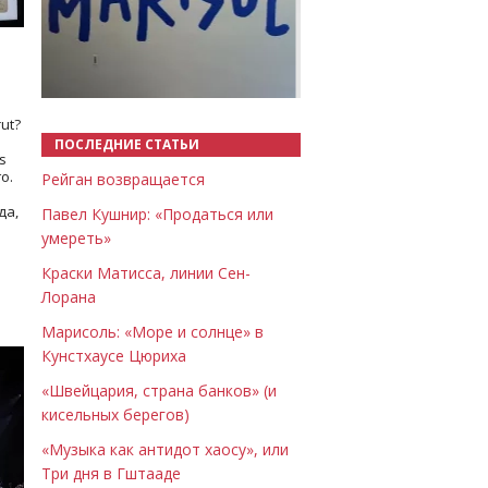
Назад
Вперёд
ut?
ПОСЛЕДНИЕ СТАТЬИ
s
о.
Рейган возвращается
да,
Павел Кушнир: «Продаться или
умереть»
Краски Матисса, линии Сен-
Лорана
Марисоль: «Море и солнце» в
Кунстхаусе Цюриха
«Швейцария, страна банков» (и
кисельных берегов)
«Музыка как антидот хаосу», или
Три дня в Гштааде