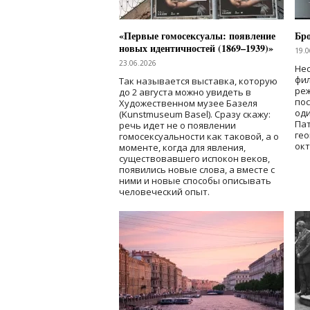
«Первые гомосексуалы: появление
Бр
новых идентичностей (1869–1939)»
19.0
23.06.2026
Нес
фи
Так называется выставка, которую
реж
до 2 августа можно увидеть в
по
Художественном музее Базеля
од
(Kunstmuseum Basel). Сразу скажу:
Пат
речь идет не о появлении
гео
гомосексуальности как таковой, а о
окт
моменте, когда для явления,
существовавшего испокон веков,
появились новые слова, а вместе с
ними и новые способы описывать
человеческий опыт.