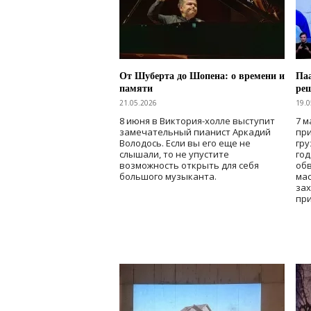
От Шуберта до Шопена: о времени и
Паа
памяти
ре
21.05.2026
19.0
8 июня в Виктория-холле выступит
7 м
замечательный пианист Аркадий
при
Володось. Если вы его еще не
гру
слышали, то не упустите
го
возможность открыть для себя
об
большого музыканта.
мас
зах
при