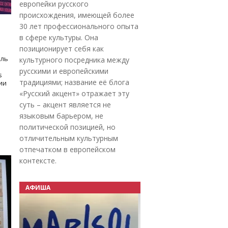
европейки русского
происхождения, имеющей более
30 лет профессионального опыта
в сфере культуры. Она
позиционирует себя как
оль
культурного посредника между
русскими и европейскими
s
традициями; название её блога
дии
«Русский акцент» отражает эту
суть – акцент является не
языковым барьером, не
политической позицией, но
отличительным культурным
отпечатком в европейском
контексте.
АФИША