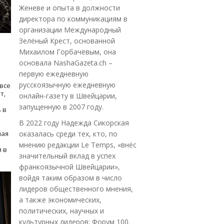
Женеве и опыта в должности
директора по коммуникациям в
организации Международный
Зелёный Крест, основанной
Михаилом Горбачёвым, она
основала NashaGazeta.ch –
первую ежедневную
русскоязычную ежедневную
все
т,
онлайн-газету в Швейцарии,
запущенную в 2007 году.
 в
В 2022 году Надежда Сикорская
ная
оказалась среди тех, кто, по
мнению редакции Le Temps, «внёс
 в
значительный вклад в успех
франкоязычной Швейцарии»,
войдя таким образом в число
лидеров общественного мнения,
а также экономических,
политических, научных и
культурных лидеров: Форум 100.