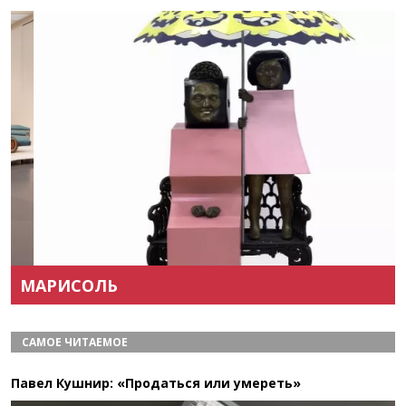
Назад
Вперёд
МАРИСОЛЬ
САМОЕ ЧИТАЕМОЕ
Павел Кушнир: «Продаться или умереть»