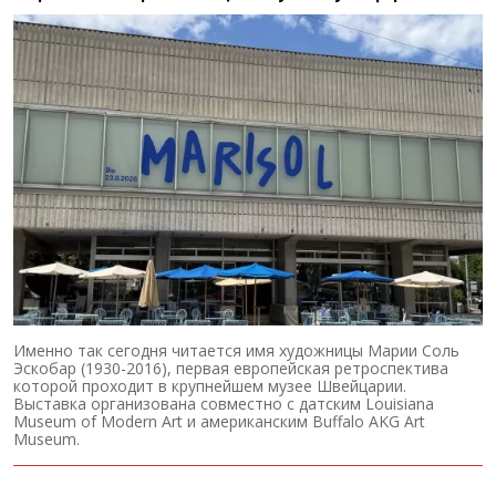
Именно так сегодня читается имя художницы Марии Соль
Эскобар (1930-2016), первая европейская ретроспектива
которой проходит в крупнейшем музее Швейцарии.
Выставка организована совместно с датским Louisiana
Museum of Modern Art и американским Buffalo AKG Art
Museum.