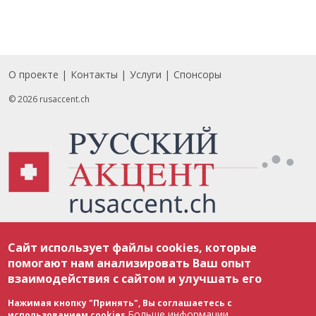
О проекте
Контакты
Услуги
Спонсоры
Footer
© 2026 rusaccent.ch
Все материалы, размещенные на веб-сайте rusaccent.ch, охраняются в
Сайт использует файлы cookies, которые
соответствии с законодательством Швейцарии об авторском праве и
международными соглашениями. Полное или частичное использование
помогают нам анализировать Ваш опыт
материалов возможно только с разрешения редакции. В случае полного
взаимодействия с сайтом и улучшать его
или частичного воспроизведения материалов сайта rusaccent.ch,
ОБЯЗАТЕЛЬНА АКТИВНАЯ ГИПЕРССЫЛКА на конкретный заимствованный
текст. Фотоизображения, размещенные редакцией rusaccent.ch, являются
Нажимая кнопку "Принять", Вы соглашаетесь с
ее исключительной собственностью. Полное или частичное
Больше информации
использованием cookies