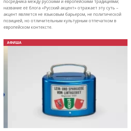
посредника между русскими и европейскими традициями;
название её блога «Русский акцент» отражает эту суть –
акцент является не языковым барьером, не политической
позицией, но отличительным культурным отпечатком в
европейском контексте.
АФИША
Назад
Вперёд