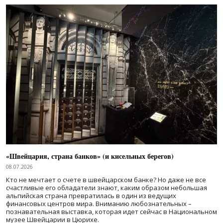
«Швейцария, страна банков» (и кисельных берегов)
08.07.2026
Кто не мечтает о счете в швейцарском банке? Но даже не все
счастливые его обладатели знают, каким образом небольшая
альпийская страна превратилась в один из ведущих
финансовых центров мира. Вниманию любознательных –
познавательная выставка, которая идет сейчас в Национальном
музее Швейцарии в Цюрихе.