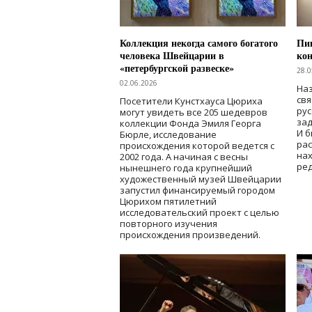
Коллекция некогда самого богатого
Пик
человека Швейцарии в
кон
«петербургской развеске»
28.0
02.06.2026
Наз
свя
Посетители Кунстхауса Цюриха
рус
могут увидеть все 205 шедевров
зад
коллекции Фонда Эмиля Георга
И б
Бюрле, исследование
рас
происхождения которой ведется с
нах
2002 года. А начиная с весны
ред
нынешнего года крупнейший
художественный музей Швейцарии
запустил финансируемый городом
Цюрихом пятилетний
исследовательский проект с целью
повторного изучения
происхождения произведений.