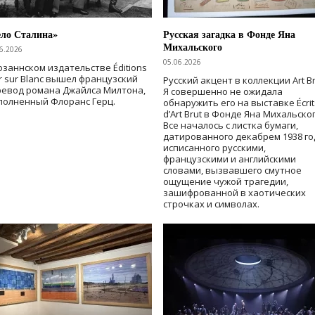
ело Сталина»
Русская загадка в Фонде Яна
Михальского
6.2026
05.06.2026
озаннском издательстве Éditions
r sur Blanc вышел французский
Русский акцент в коллекции Art Br
ревод романа Джайлса Милтона,
Я совершенно не ожидала
полненный Флоранс Герц.
обнаружить его на выставке Écrit
d’Art Brut в Фонде Яна Михальског
Все началось с листка бумаги,
датированного декабрем 1938 го
исписанного русскими,
французскими и английскими
словами, вызвавшего смутное
ощущение чужой трагедии,
зашифрованной в хаотических
строчках и символах.