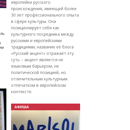
европейки русского
происхождения, имеющей более
30 лет профессионального опыта
в сфере культуры. Она
позиционирует себя как
оль
культурного посредника между
русскими и европейскими
s
традициями; название её блога
дии
«Русский акцент» отражает эту
суть – акцент является не
языковым барьером, не
политической позицией, но
отличительным культурным
отпечатком в европейском
контексте.
АФИША