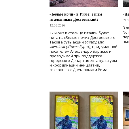
«Белые ночи» в Риме: зачем
«Д
итальянцам Достоевский?
09.0
12.06.2026
В л
Noi
17 июня в столице Италии будут
пе
читать «Белые ночи» Достоевского.
вы
Такова суть акции
La tempesta
silenziosa (
«
Тихая буря
»
)
, придуманной
писателем Алессандро Барикко и
проводимой при поддержке
городского Департамента культуры
и координации инициатив,
связанных с Днем памяти Рима.