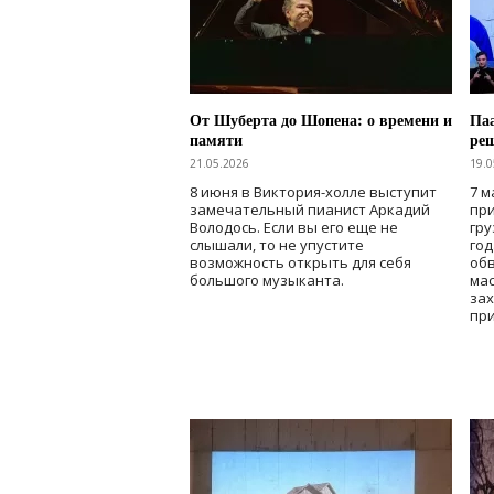
От Шуберта до Шопена: о времени и
Паа
памяти
ре
21.05.2026
19.0
8 июня в Виктория-холле выступит
7 м
замечательный пианист Аркадий
при
Володось. Если вы его еще не
гру
слышали, то не упустите
го
возможность открыть для себя
об
большого музыканта.
мас
зах
при