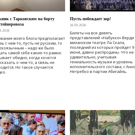
ник с Тарковским на борту
Пусть побеждает хор!
тейнеровоза
26.05.2026
5.2026
Билеты на все девять
представлений «Набукко» Верди
вание моего блога предполагает
миланском театре Ла Скала,
зь с чем-то, пусть не русским, то
последний из которых пройдет 9
скоязычным – надо же было
июня, давно распроданы. Что не
ать самой себе какие-то рамки.
удивительно, учитывая
ывает обидно, когда хочется
гениальность музыки и уровень
сказать о чем-то, а связь не
исполнительского состава, с Анн
одится. Но такое случается
Нетребко в партии Абигайль.
ко.