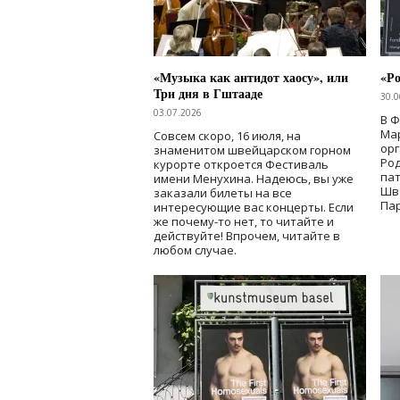
«Музыка как антидот хаосу», или
«Ро
Три дня в Гштааде
30.0
03.07.2026
В 
Мар
Совсем скоро, 16 июля, на
ор
знаменитом швейцарском горном
Ро
курорте откроется Фестиваль
па
имени Менухина. Надеюсь, вы уже
Шв
заказали билеты на все
Пар
интересующие вас концерты. Если
же почему-то нет, то читайте и
действуйте! Впрочем, читайте в
любом случае.