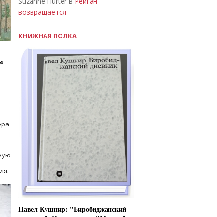
Suzanne Hurter в
Рейган
возвращается
КНИЖНАЯ ПОЛКА
м
ера
ную
ля.
Павел Кушнир: "Биробиджанский