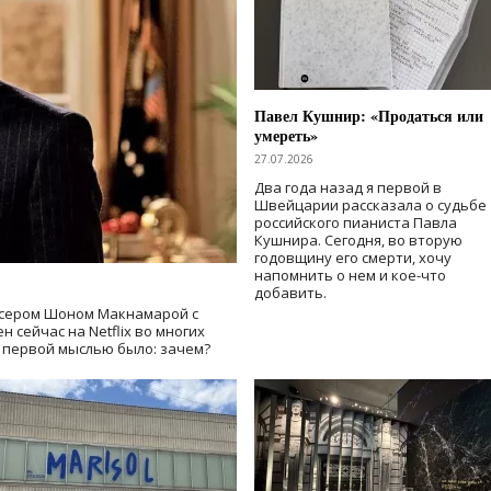
Павел Кушнир: «Продаться или
умереть»
27.07.2026
Два года назад я первой в
Швейцарии рассказала о судьбе
российского пианиста Павла
Кушнира. Сегодня, во вторую
годовщину его смерти, хочу
напомнить о нем и кое-что
добавить.
сером Шоном Макнамарой с
 сейчас на Netflix во многих
й первой мыслью было: зачем?