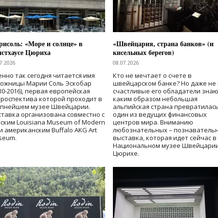
исоль: «Море и солнце» в
«Швейцария, страна банков» (и
нстхаусе Цюриха
кисельных берегов)
7.2026
08.07.2026
нно так сегодня читается имя
Кто не мечтает о счете в
дожницы Марии Соль Эскобар
швейцарском банке? Но даже не 
30-2016), первая европейская
счастливые его обладатели знаю
роспектива которой проходит в
каким образом небольшая
упнейшем музее Швейцарии.
альпийская страна превратилась
тавка организована совместно с
один из ведущих финансовых
ским Louisiana Museum of Modern
центров мира. Вниманию
 и американским Buffalo AKG Art
любознательных – познаватель
seum.
выставка, которая идет сейчас в
Национальном музее Швейцарии
Цюрихе.