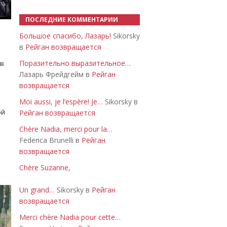
ПОСЛЕДНИЕ КОММЕНТАРИИ
Большое спасибо, Лазарь!
Sikorsky
в
Рейган возвращается
Поразительно выразительное…
 в
Лазарь Фрейдгейм в
Рейган
возвращается
Moi aussi, je l’espère! Je…
Sikorsky в
ой
Рейган возвращается
Chère Nadia, merci pour la…
Federica Brunelli в
Рейган
возвращается
Chère Suzanne,
Un grand…
Sikorsky в
Рейган
возвращается
Merci chère Nadia pour cette…