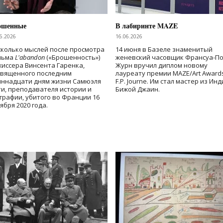
ошенные
В лабиринте MAZE
6.2026
16.06.2026
колько мыслей после просмотра
14 июня в Базеле знаменитый
льма
L'abandon
(«Брошенность»)
женевский часовщик Франсуа-П
иссера Винсента Гаренка,
Журн вручил диплом новому
священного последним
лауреату премии MAZE/Art Award
иннадцати дням жизни Самюэля
F.P. Journe. Им стал мастер из Ин
и, преподавателя истории и
Бижой Джаин.
графии, убитого во Франции 16
ября 2020 года.