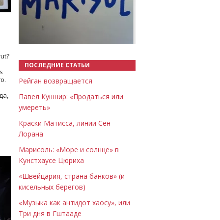
Назад
Вперёд
ut?
ПОСЛЕДНИЕ СТАТЬИ
s
о.
Рейган возвращается
да,
Павел Кушнир: «Продаться или
умереть»
Краски Матисса, линии Сен-
Лорана
Марисоль: «Море и солнце» в
Кунстхаусе Цюриха
«Швейцария, страна банков» (и
кисельных берегов)
«Музыка как антидот хаосу», или
Три дня в Гштааде