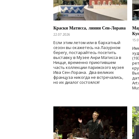
Краски Матисса, линии Сен-Лорана
Мар
Ку
22.07.2026
15.0
Если этим летом или в бархатный
сезон вы окажетесь на Лазурном
Име
берегу, постарайтесь посетить
ху
выставку в Музее Анри Матисса в
(19
Ницце, временно приютившем
рет
часть коллекции парижского музея
кр
Ива Сен-Лорана. Два великих
Выс
француза никогда не встречались,
дат
но их диалог состоялся!
Art
Mu