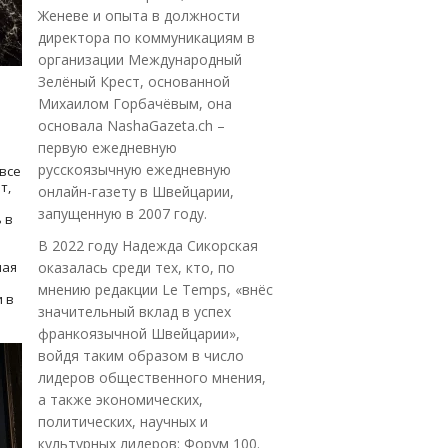
Женеве и опыта в должности
директора по коммуникациям в
организации Международный
Зелёный Крест, основанной
Михаилом Горбачёвым, она
основала NashaGazeta.ch –
первую ежедневную
русскоязычную ежедневную
все
т,
онлайн-газету в Швейцарии,
запущенную в 2007 году.
 в
В 2022 году Надежда Сикорская
ная
оказалась среди тех, кто, по
мнению редакции Le Temps, «внёс
 в
значительный вклад в успех
франкоязычной Швейцарии»,
войдя таким образом в число
лидеров общественного мнения,
а также экономических,
политических, научных и
культурных лидеров: Форум 100.