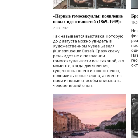
«Первые гомосексуалы: появление
Бр
новых идентичностей (1869–1939)»
19.0
23.06.2026
Нес
фи
Так называется выставка, которую
реж
до 2 августа можно увидеть в
по
Художественном музее Базеля
од
(Kunstmuseum Basel). Сразу скажу:
Пат
речь идет не о появлении
гео
гомосексуальности как таковой, а о
окт
моменте, когда для явления,
существовавшего испокон веков,
появились новые слова, а вместе с
ними и новые способы описывать
человеческий опыт.