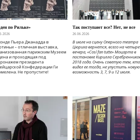
ден по Рильке»
Так поступают все? Нет, не все
6.2026
26.06.2026
Фонде Пьера Джанадда в
В июле на сцену Оперного театра
тиньи – отличная выставка,
Цюриха вернется, всего на четыре
ганизованная парижским Музеем
вечера, «Cosí fan tutte» Моцарта в
дена и проходящая под
постановке Кирилла Серебреннико
тронажем президента
2018 года. Очень советую тем, кто
ейцарской Конфедерации Ги
видел ее тогда, не упустить новую
мелена. Не пропустите!
возможность 3, 7, 9 и 12 июля.