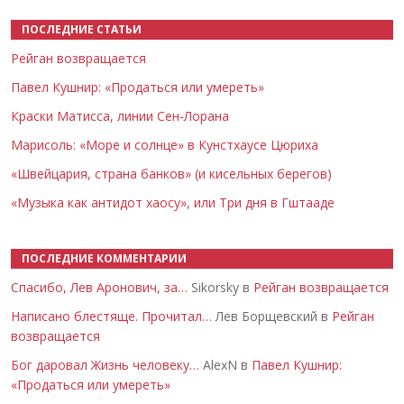
ПОСЛЕДНИЕ СТАТЬИ
Рейган возвращается
Павел Кушнир: «Продаться или умереть»
Краски Матисса, линии Сен-Лорана
Марисоль: «Море и солнце» в Кунстхаусе Цюриха
«Швейцария, страна банков» (и кисельных берегов)
«Музыка как антидот хаосу», или Три дня в Гштааде
ПОСЛЕДНИЕ КОММЕНТАРИИ
Спасибо, Лев Аронович, за…
Sikorsky в
Рейган возвращается
Написано блестяще. Прочитал…
Лев Борщевский в
Рейган
возвращается
Бог даровал Жизнь человеку…
AlexN в
Павел Кушнир:
«Продаться или умереть»