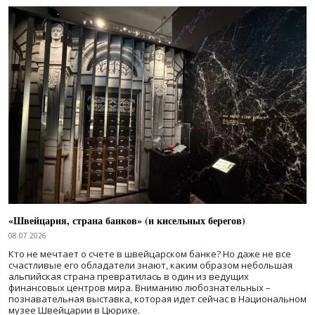
«Швейцария, страна банков» (и кисельных берегов)
08.07.2026
Кто не мечтает о счете в швейцарском банке? Но даже не все
счастливые его обладатели знают, каким образом небольшая
альпийская страна превратилась в один из ведущих
финансовых центров мира. Вниманию любознательных –
познавательная выставка, которая идет сейчас в Национальном
музее Швейцарии в Цюрихе.