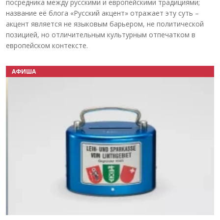
посредника между русскими и европейскими традициями;
название её блога «Русский акцент» отражает эту суть –
акцент является не языковым барьером, не политической
позицией, но отличительным культурным отпечатком в
европейском контексте.
АФИША
Назад
Вперёд