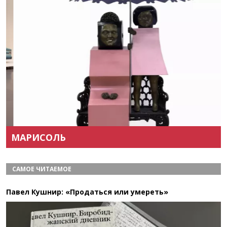
Назад
Вперёд
МАРИСОЛЬ
САМОЕ ЧИТАЕМОЕ
Павел Кушнир: «Продаться или умереть»