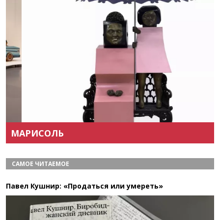
Назад
Вперёд
МАРИСОЛЬ
САМОЕ ЧИТАЕМОЕ
Павел Кушнир: «Продаться или умереть»