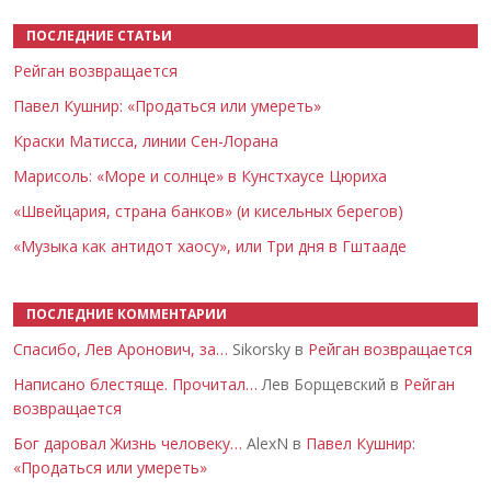
ПОСЛЕДНИЕ СТАТЬИ
Рейган возвращается
Павел Кушнир: «Продаться или умереть»
Краски Матисса, линии Сен-Лорана
Марисоль: «Море и солнце» в Кунстхаусе Цюриха
«Швейцария, страна банков» (и кисельных берегов)
«Музыка как антидот хаосу», или Три дня в Гштааде
ПОСЛЕДНИЕ КОММЕНТАРИИ
Спасибо, Лев Аронович, за…
Sikorsky в
Рейган возвращается
Написано блестяще. Прочитал…
Лев Борщевский в
Рейган
возвращается
Бог даровал Жизнь человеку…
AlexN в
Павел Кушнир:
«Продаться или умереть»