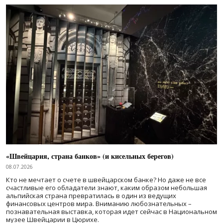
«Швейцария, страна банков» (и кисельных берегов)
08.07.2026
Кто не мечтает о счете в швейцарском банке? Но даже не все
счастливые его обладатели знают, каким образом небольшая
альпийская страна превратилась в один из ведущих
финансовых центров мира. Вниманию любознательных –
познавательная выставка, которая идет сейчас в Национальном
музее Швейцарии в Цюрихе.