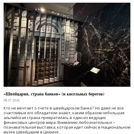
«Швейцария, страна банков» (и кисельных берегов)
08.07.2026
Кто не мечтает о счете в швейцарском банке? Но даже не все
счастливые его обладатели знают, каким образом небольшая
альпийская страна превратилась в один из ведущих
финансовых центров мира. Вниманию любознательных –
познавательная выставка, которая идет сейчас в Национальном
музее Швейцарии в Цюрихе.