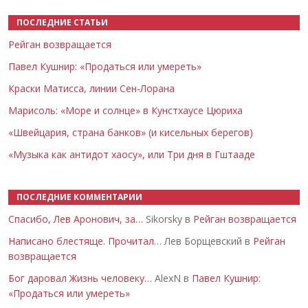
ПОСЛЕДНИЕ СТАТЬИ
Рейган возвращается
Павел Кушнир: «Продаться или умереть»
Краски Матисса, линии Сен-Лорана
Марисоль: «Море и солнце» в Кунстхаусе Цюриха
«Швейцария, страна банков» (и кисельных берегов)
«Музыка как антидот хаосу», или Три дня в Гштааде
ПОСЛЕДНИЕ КОММЕНТАРИИ
Спасибо, Лев Аронович, за…
Sikorsky в
Рейган возвращается
Написано блестяще. Прочитал…
Лев Борщевский в
Рейган
возвращается
Бог даровал Жизнь человеку…
AlexN в
Павел Кушнир:
«Продаться или умереть»