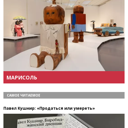
Назад
Вперёд
МАРИСОЛЬ
САМОЕ ЧИТАЕМОЕ
Павел Кушнир: «Продаться или умереть»