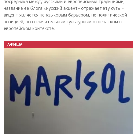
посредника между русскими и европейскими традициями;
название её блога «Русский акцент» отражает эту суть –
акцент является не языковым барьером, не политической
позицией, но отличительным культурным отпечатком в
европейском контексте.
АФИША
Назад
Вперёд