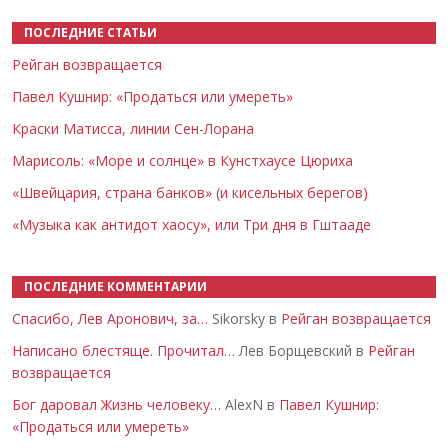
ПОСЛЕДНИЕ СТАТЬИ
Рейган возвращается
Павел Кушнир: «Продаться или умереть»
Краски Матисса, линии Сен-Лорана
Марисоль: «Море и солнце» в Кунстхаусе Цюриха
«Швейцария, страна банков» (и кисельных берегов)
«Музыка как антидот хаосу», или Три дня в Гштааде
ПОСЛЕДНИЕ КОММЕНТАРИИ
Спасибо, Лев Аронович, за…
Sikorsky в
Рейган возвращается
Написано блестяще. Прочитал…
Лев Борщевский в
Рейган
возвращается
Бог даровал Жизнь человеку…
AlexN в
Павел Кушнир:
«Продаться или умереть»