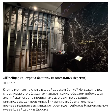
«Швейцария, страна банков» (и кисельных берегов)
08.07.2026
Кто не мечтает о счете в швейцарском банке? Но даже не все
счастливые его обладатели знают, каким образом небольшая
альпийская страна превратилась в один из ведущих
финансовых центров мира. Вниманию любознательных –
познавательная выставка, которая идет сейчас в Национальном
музее Швейцарии в Цюрихе.