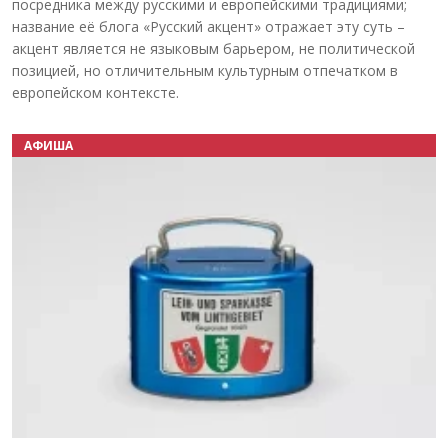
посредника между русскими и европейскими традициями;
название её блога «Русский акцент» отражает эту суть –
акцент является не языковым барьером, не политической
позицией, но отличительным культурным отпечатком в
европейском контексте.
АФИША
Назад
Вперёд