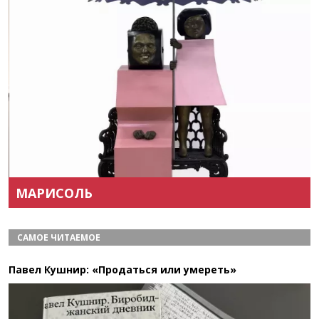
Назад
Вперёд
МАРИСОЛЬ
САМОЕ ЧИТАЕМОЕ
Павел Кушнир: «Продаться или умереть»