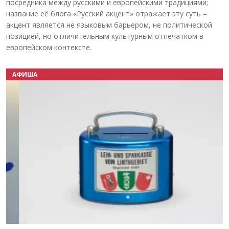
посредника между русскими и европейскими традициями;
название её блога «Русский акцент» отражает эту суть –
акцент является не языковым барьером, не политической
позицией, но отличительным культурным отпечатком в
европейском контексте.
АФИША
Назад
Вперёд