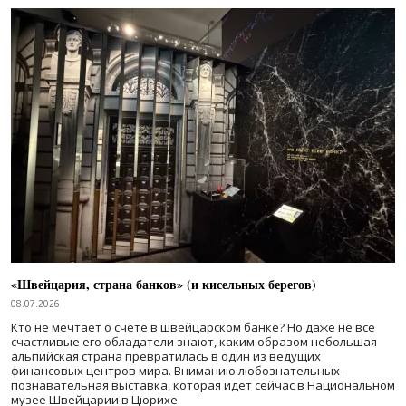
«Швейцария, страна банков» (и кисельных берегов)
08.07.2026
Кто не мечтает о счете в швейцарском банке? Но даже не все
счастливые его обладатели знают, каким образом небольшая
альпийская страна превратилась в один из ведущих
финансовых центров мира. Вниманию любознательных –
познавательная выставка, которая идет сейчас в Национальном
музее Швейцарии в Цюрихе.