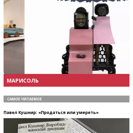
Назад
Вперёд
МАРИСОЛЬ
САМОЕ ЧИТАЕМОЕ
Павел Кушнир: «Продаться или умереть»