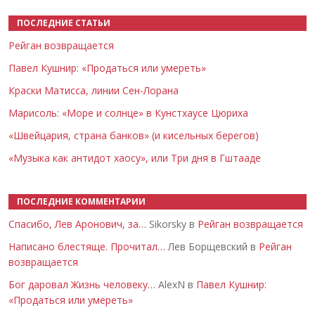
ПОСЛЕДНИЕ СТАТЬИ
Рейган возвращается
Павел Кушнир: «Продаться или умереть»
Краски Матисса, линии Сен-Лорана
Марисоль: «Море и солнце» в Кунстхаусе Цюриха
«Швейцария, страна банков» (и кисельных берегов)
«Музыка как антидот хаосу», или Три дня в Гштааде
ПОСЛЕДНИЕ КОММЕНТАРИИ
Спасибо, Лев Аронович, за…
Sikorsky в
Рейган возвращается
Написано блестяще. Прочитал…
Лев Борщевский в
Рейган
возвращается
Бог даровал Жизнь человеку…
AlexN в
Павел Кушнир:
«Продаться или умереть»