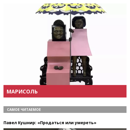
Назад
Вперёд
МАРИСОЛЬ
САМОЕ ЧИТАЕМОЕ
Павел Кушнир: «Продаться или умереть»