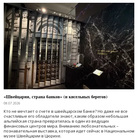
«Швейцария, страна банков» (и кисельных берегов)
08.07.2026
Кто не мечтает о счете в швейцарском банке? Но даже не все
счастливые его обладатели знают, каким образом небольшая
альпийская страна превратилась в один из ведущих
финансовых центров мира. Вниманию любознательных –
познавательная выставка, которая идет сейчас в Национальном
музее Швейцарии в Цюрихе.