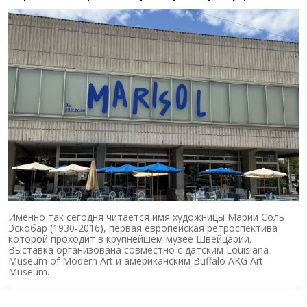
Именно так сегодня читается имя художницы Марии Соль
Эскобар (1930-2016), первая европейская ретроспектива
которой проходит в крупнейшем музее Швейцарии.
Выставка организована совместно с датским Louisiana
Museum of Modern Art и американским Buffalo AKG Art
Museum.