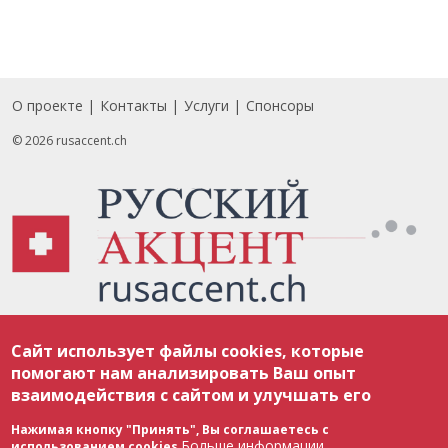
О проекте
Контакты
Услуги
Спонсоры
Footer
© 2026 rusaccent.ch
Все материалы, размещенные на веб-сайте rusaccent.ch, охраняются в
Сайт использует файлы cookies, которые
соответствии с законодательством Швейцарии об авторском праве и
международными соглашениями. Полное или частичное использование
помогают нам анализировать Ваш опыт
материалов возможно только с разрешения редакции. В случае полного
взаимодействия с сайтом и улучшать его
или частичного воспроизведения материалов сайта rusaccent.ch,
ОБЯЗАТЕЛЬНА АКТИВНАЯ ГИПЕРССЫЛКА на конкретный заимствованный
текст. Фотоизображения, размещенные редакцией rusaccent.ch, являются
Нажимая кнопку "Принять", Вы соглашаетесь с
ее исключительной собственностью. Полное или частичное
Больше информации
использованием cookies