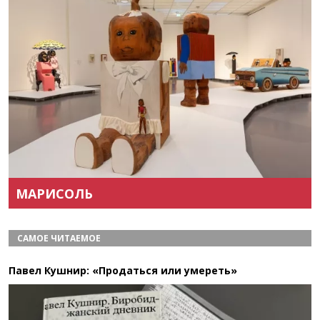
Назад
Вперёд
МАРИСОЛЬ
САМОЕ ЧИТАЕМОЕ
Павел Кушнир: «Продаться или умереть»