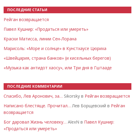
ПОСЛЕДНИЕ СТАТЬИ
Рейган возвращается
Павел Кушнир: «Продаться или умереть»
Краски Матисса, линии Сен-Лорана
Марисоль: «Море и солнце» в Кунстхаусе Цюриха
«Швейцария, страна банков» (и кисельных берегов)
«Музыка как антидот хаосу», или Три дня в Гштааде
ПОСЛЕДНИЕ КОММЕНТАРИИ
Спасибо, Лев Аронович, за…
Sikorsky в
Рейган возвращается
Написано блестяще. Прочитал…
Лев Борщевский в
Рейган
возвращается
Бог даровал Жизнь человеку…
AlexN в
Павел Кушнир:
«Продаться или умереть»