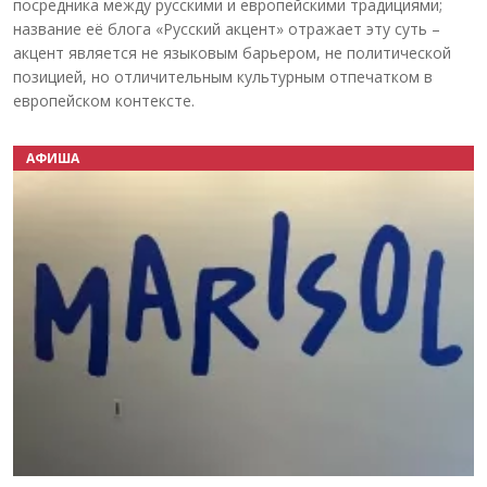
посредника между русскими и европейскими традициями;
название её блога «Русский акцент» отражает эту суть –
акцент является не языковым барьером, не политической
позицией, но отличительным культурным отпечатком в
европейском контексте.
АФИША
Назад
Вперёд