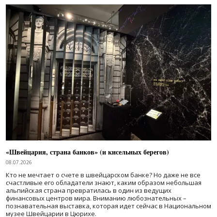
«Швейцария, страна банков» (и кисельных берегов)
08.07.2026
Кто не мечтает о счете в швейцарском банке? Но даже не все
счастливые его обладатели знают, каким образом небольшая
альпийская страна превратилась в один из ведущих
финансовых центров мира. Вниманию любознательных –
познавательная выставка, которая идет сейчас в Национальном
музее Швейцарии в Цюрихе.