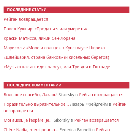
ПОСЛЕДНИЕ СТАТЬИ
Рейган возвращается
Павел Кушнир: «Продаться или умереть»
Краски Матисса, линии Сен-Лорана
Марисоль: «Море и солнце» в Кунстхаусе Цюриха
«Швейцария, страна банков» (и кисельных берегов)
«Музыка как антидот хаосу», или Три дня в Гштааде
ПОСЛЕДНИЕ КОММЕНТАРИИ
Большое спасибо, Лазарь!
Sikorsky в
Рейган возвращается
Поразительно выразительное…
Лазарь Фрейдгейм в
Рейган
возвращается
Moi aussi, je l’espère! Je…
Sikorsky в
Рейган возвращается
Chère Nadia, merci pour la…
Federica Brunelli в
Рейган