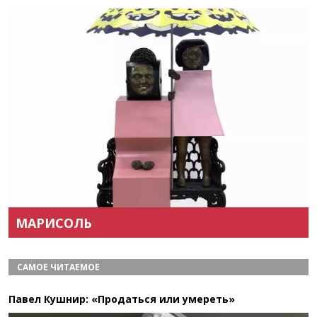
Назад
Вперёд
МАРИСОЛЬ
САМОЕ ЧИТАЕМОЕ
Павел Кушнир: «Продаться или умереть»