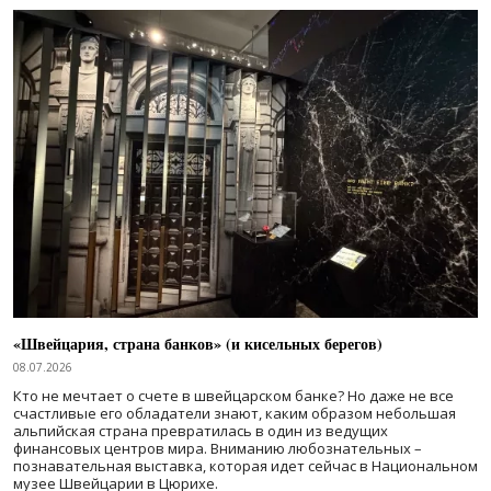
«Швейцария, страна банков» (и кисельных берегов)
08.07.2026
Кто не мечтает о счете в швейцарском банке? Но даже не все
счастливые его обладатели знают, каким образом небольшая
альпийская страна превратилась в один из ведущих
финансовых центров мира. Вниманию любознательных –
познавательная выставка, которая идет сейчас в Национальном
музее Швейцарии в Цюрихе.