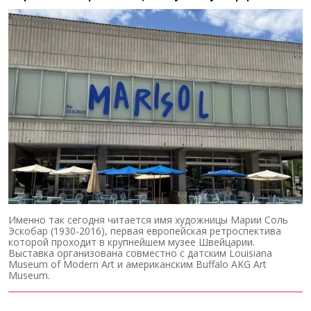
Именно так сегодня читается имя художницы Марии Соль
Эскобар (1930-2016), первая европейская ретроспектива
которой проходит в крупнейшем музее Швейцарии.
Выставка организована совместно с датским Louisiana
Museum of Modern Art и американским Buffalo AKG Art
Museum.