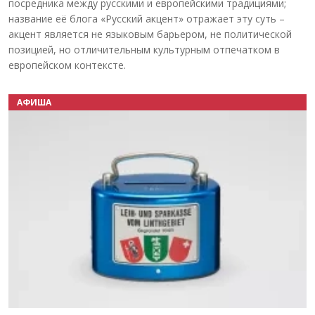
посредника между русскими и европейскими традициями;
название её блога «Русский акцент» отражает эту суть –
акцент является не языковым барьером, не политической
позицией, но отличительным культурным отпечатком в
европейском контексте.
АФИША
Назад
Вперёд