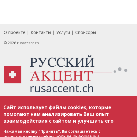
О проекте
Контакты
Услуги
Спонсоры
Footer
© 2026 rusaccent.ch
Все материалы, размещенные на веб-сайте rusaccent.ch, охраняются в
Сайт использует файлы cookies, которые
соответствии с законодательством Швейцарии об авторском праве и
международными соглашениями. Полное или частичное использование
помогают нам анализировать Ваш опыт
материалов возможно только с разрешения редакции. В случае полного
взаимодействия с сайтом и улучшать его
или частичного воспроизведения материалов сайта rusaccent.ch,
ОБЯЗАТЕЛЬНА АКТИВНАЯ ГИПЕРССЫЛКА на конкретный заимствованный
текст. Фотоизображения, размещенные редакцией rusaccent.ch, являются
Нажимая кнопку "Принять", Вы соглашаетесь с
ее исключительной собственностью. Полное или частичное
Больше информации
использованием cookies