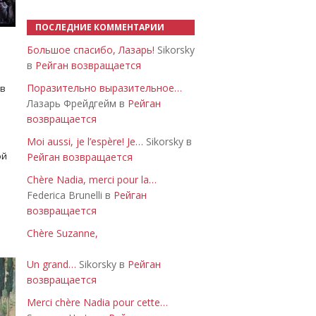
ПОСЛЕДНИЕ КОММЕНТАРИИ
Большое спасибо, Лазарь!
Sikorsky
в
Рейган возвращается
Поразительно выразительное…
 в
Лазарь Фрейдгейм в
Рейган
возвращается
Moi aussi, je l’espère! Je…
Sikorsky в
ой
Рейган возвращается
Chère Nadia, merci pour la…
Federica Brunelli в
Рейган
возвращается
Chère Suzanne,
Un grand…
Sikorsky в
Рейган
возвращается
Merci chère Nadia pour cette…