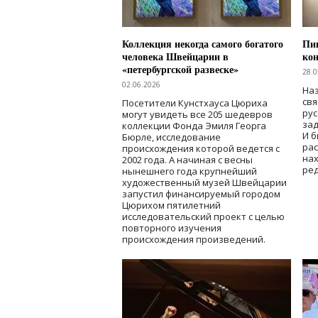
Коллекция некогда самого богатого
Пик
человека Швейцарии в
кон
«петербургской развеске»
28.0
02.06.2026
Наз
свя
Посетители Кунстхауса Цюриха
рус
могут увидеть все 205 шедевров
зад
коллекции Фонда Эмиля Георга
И б
Бюрле, исследование
рас
происхождения которой ведется с
нах
2002 года. А начиная с весны
ред
нынешнего года крупнейший
художественный музей Швейцарии
запустил финансируемый городом
Цюрихом пятилетний
исследовательский проект с целью
повторного изучения
происхождения произведений.