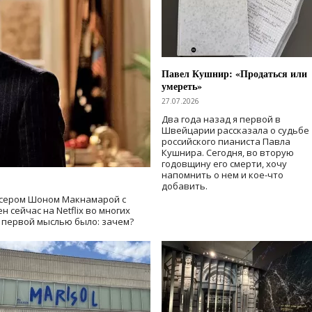
Павел Кушнир: «Продаться или
умереть»
27.07.2026
Два года назад я первой в
Швейцарии рассказала о судьбе
российского пианиста Павла
Кушнира. Сегодня, во вторую
годовщину его смерти, хочу
напомнить о нем и кое-что
добавить.
сером Шоном Макнамарой с
 сейчас на Netflix во многих
й первой мыслью было: зачем?