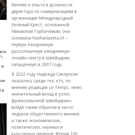
Женеве и опыта в должности
директора по коммуникациям в
организации Международный
Зелёный Крест, основанной
Михаилом Горбачёвым, она
основала NashaGazeta.ch –
первую ежедневную
русскоязычную ежедневную
все
т,
онлайн-газету в Швейцарии,
запущенную в 2007 году.
 в
В 2022 году Надежда Сикорская
ная
оказалась среди тех, кто, по
мнению редакции Le Temps, «внёс
 в
значительный вклад в успех
франкоязычной Швейцарии»,
войдя таким образом в число
лидеров общественного мнения,
а также экономических,
политических, научных и
культурных лидеров: Форум 100.