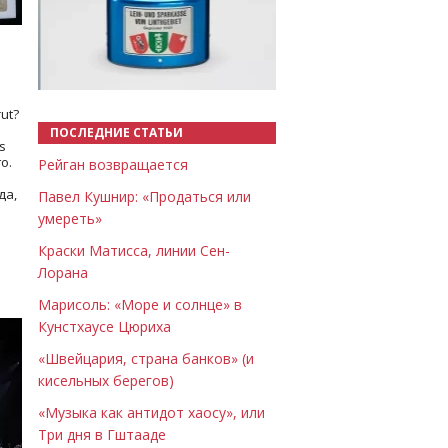
Назад
Вперёд
ut?
ПОСЛЕДНИЕ СТАТЬИ
s
о.
Рейган возвращается
да,
Павел Кушнир: «Продаться или
умереть»
Краски Матисса, линии Сен-
Лорана
Марисоль: «Море и солнце» в
Кунстхаусе Цюриха
«Швейцария, страна банков» (и
кисельных берегов)
«Музыка как антидот хаосу», или
Три дня в Гштааде