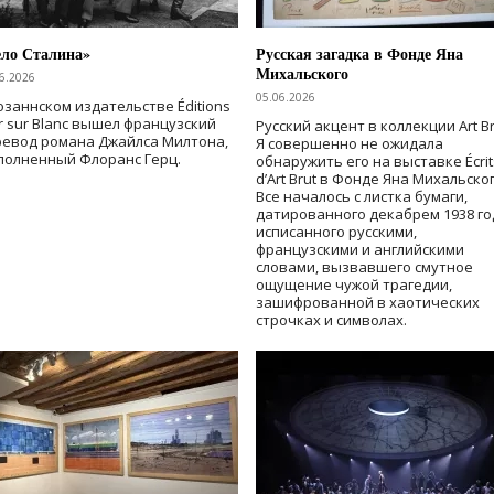
ело Сталина»
Русская загадка в Фонде Яна
Михальского
6.2026
05.06.2026
озаннском издательстве Éditions
r sur Blanc вышел французский
Русский акцент в коллекции Art Br
ревод романа Джайлса Милтона,
Я совершенно не ожидала
полненный Флоранс Герц.
обнаружить его на выставке Écrit
d’Art Brut в Фонде Яна Михальског
Все началось с листка бумаги,
датированного декабрем 1938 го
исписанного русскими,
французскими и английскими
словами, вызвавшего смутное
ощущение чужой трагедии,
зашифрованной в хаотических
строчках и символах.