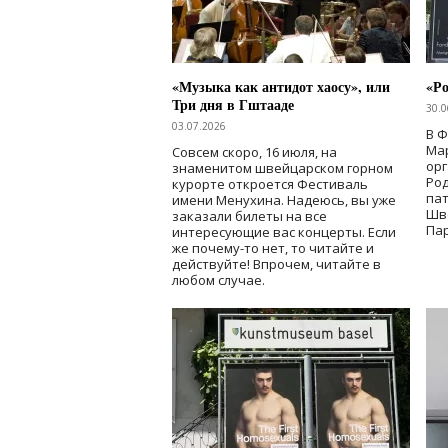
«Музыка как антидот хаосу», или
«Ро
Три дня в Гштааде
30.0
03.07.2026
В 
Мар
Совсем скоро, 16 июля, на
ор
знаменитом швейцарском горном
Ро
курорте откроется Фестиваль
па
имени Менухина. Надеюсь, вы уже
Шв
заказали билеты на все
Пар
интересующие вас концерты. Если
же почему-то нет, то читайте и
действуйте! Впрочем, читайте в
любом случае.