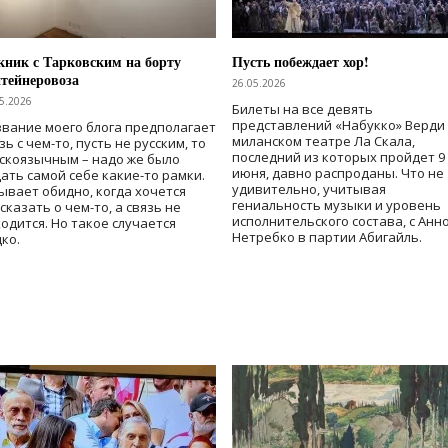
ник с Тарковским на борту
Пусть побеждает хор!
тейнеровоза
26.05.2026
5.2026
Билеты на все девять
представлений «Набукко» Верди
вание моего блога предполагает
миланском театре Ла Скала,
зь с чем-то, пусть не русским, то
последний из которых пройдет 9
скоязычным – надо же было
июня, давно распроданы. Что не
ать самой себе какие-то рамки.
удивительно, учитывая
ывает обидно, когда хочется
гениальность музыки и уровень
сказать о чем-то, а связь не
исполнительского состава, с Анн
одится. Но такое случается
Нетребко в партии Абигайль.
ко.