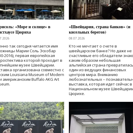
исоль: «Море и солнце» в
«Швейцария, страна банков» (и
нстхаусе Цюриха
кисельных берегов)
7.2026
08.07.2026
нно так сегодня читается имя
Кто не мечтает о счете в
дожницы Марии Соль Эскобар
швейцарском банке? Но даже не 
30-2016), первая европейская
счастливые его обладатели знаю
роспектива которой проходит в
каким образом небольшая
упнейшем музее Швейцарии.
альпийская страна превратилась
тавка организована совместно с
один из ведущих финансовых
ским Louisiana Museum of Modern
центров мира. Вниманию
 и американским Buffalo AKG Art
любознательных – познаватель
seum.
выставка, которая идет сейчас в
Национальном музее Швейцарии
Цюрихе.