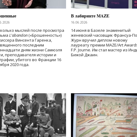
ошенные
В лабиринте MAZE
6.2026
16.06.2026
колько мыслей после просмотра
14 июня в Базеле знаменитый
льма
L'abandon
(«Брошенность»)
женевский часовщик Франсуа-П
иссера Винсента Гаренка,
Журн вручил диплом новому
священного последним
лауреату премии MAZE/Art Award
иннадцати дням жизни Самюэля
F.P. Journe. Им стал мастер из Ин
и, преподавателя истории и
Бижой Джаин.
графии, убитого во Франции 16
ября 2020 года.