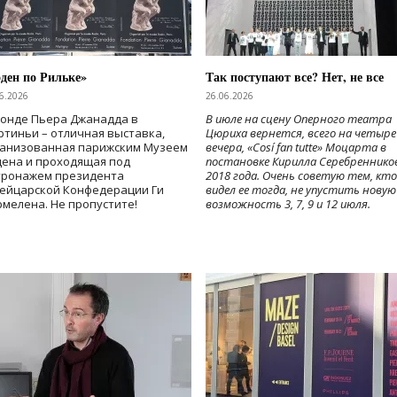
ден по Рильке»
Так поступают все? Нет, не все
6.2026
26.06.2026
Фонде Пьера Джанадда в
В июле на сцену Оперного театра
тиньи – отличная выставка,
Цюриха вернется, всего на четыре
ганизованная парижским Музеем
вечера, «Cosí fan tutte» Моцарта в
дена и проходящая под
постановке Кирилла Серебреннико
тронажем президента
2018 года. Очень советую тем, кто
ейцарской Конфедерации Ги
видел ее тогда, не упустить новую
мелена. Не пропустите!
возможность 3, 7, 9 и 12 июля.