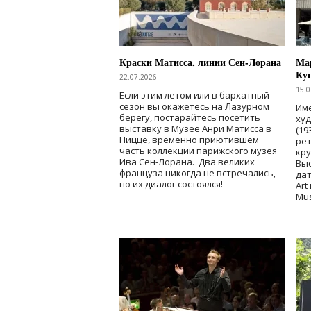
Краски Матисса, линии Сен-Лорана
Мар
Ку
22.07.2026
15.0
Если этим летом или в бархатный
сезон вы окажетесь на Лазурном
Име
берегу, постарайтесь посетить
ху
выставку в Музее Анри Матисса в
(19
Ницце, временно приютившем
рет
часть коллекции парижского музея
кр
Ива Сен-Лорана. Два великих
Выс
француза никогда не встречались,
дат
но их диалог состоялся!
Art
Mu