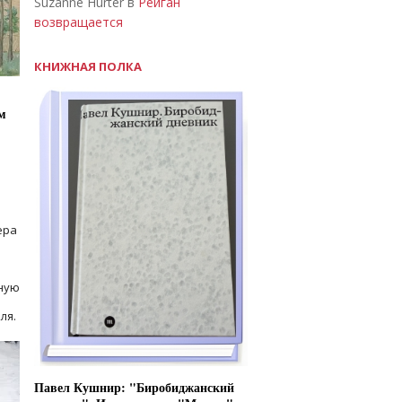
Suzanne Hurter в
Рейган
возвращается
КНИЖНАЯ ПОЛКА
м
ера
ную
ля.
Павел Кушнир: "Биробиджанский