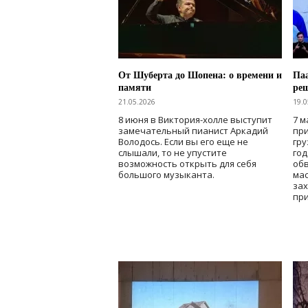
От Шуберта до Шопена: о времени и
Паа
памяти
ре
21.05.2026
19.0
8 июня в Виктория-холле выступит
7 м
замечательный пианист Аркадий
при
Володось. Если вы его еще не
гру
слышали, то не упустите
го
возможность открыть для себя
об
большого музыканта.
мас
зах
при