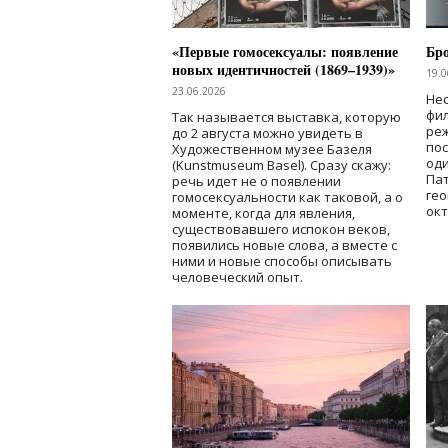
«Первые гомосексуалы: появление
Бр
новых идентичностей (1869–1939)»
19.0
23.06.2026
Нес
фи
Так называется выставка, которую
реж
до 2 августа можно увидеть в
по
Художественном музее Базеля
од
(Kunstmuseum Basel). Сразу скажу:
Пат
речь идет не о появлении
гео
гомосексуальности как таковой, а о
окт
моменте, когда для явления,
существовавшего испокон веков,
появились новые слова, а вместе с
ними и новые способы описывать
человеческий опыт.