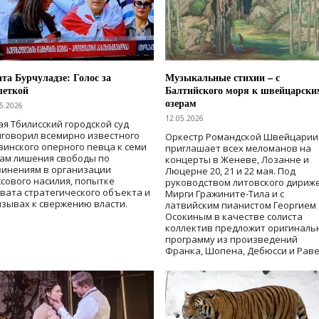
та Бурчуладзе: Голос за
Музыкальные стихии – с
шеткой
Балтийского моря к швейцарски
озерам
5.2026
12.05.2026
ая Тбилисский городской суд
говорил всемирно известного
Оркестр Романдской Швейцарии
зинского оперного певца к семи
приглашает всех меломанов на
дам лишения свободы
по
концерты в Женеве, Лозанне и
винениям в организации
Люцерне 20, 21 и 22 мая. Под
сового насилия, попытке
руководством литовского дириж
вата стратегического объекта и
Мирги Гражините-Тила и с
зывах к свержению власти
.
латвийским пианистом Георгием
Осокиным в качестве солиста
коллектив предложит оригиналь
программу из произведений
Франка, Шопена, Дебюсси и Раве