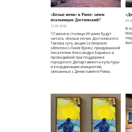
«Белые ночи» в Риме: зачем
«Д
итальянцам Достоевский?
09.0
12.06.2026
В л
Noi
17 июня в столице Италии будут
пе
читать «Белые ночи» Достоевского.
вы
Такова суть акции
La tempesta
silenziosa (
«
Тихая буря
»
)
, придуманной
писателем Алессандро Барикко и
проводимой при поддержке
городского Департамента культуры
и координации инициатив,
связанных с Днем памяти Рима.