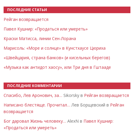
ПОСЛЕДНИЕ СТАТЬИ
Рейган возвращается
Павел Кушнир: «Продаться или умереть»
Краски Матисса, линии Сен-Лорана
Марисоль: «Море и солнце» в Кунстхаусе Цюриха
«Швейцария, страна банков» (и кисельных берегов)
«Музыка как антидот хаосу», или Три дня в Гштааде
ПОСЛЕДНИЕ КОММЕНТАРИИ
Спасибо, Лев Аронович, за…
Sikorsky в
Рейган возвращается
Написано блестяще. Прочитал…
Лев Борщевский в
Рейган
возвращается
Бог даровал Жизнь человеку…
AlexN в
Павел Кушнир:
«Продаться или умереть»