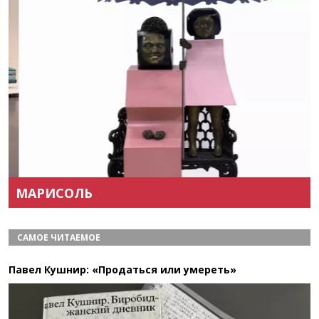
Назад
Вперёд
МАРИСОЛЬ
САМОЕ ЧИТАЕМОЕ
Павел Кушнир: «Продаться или умереть»