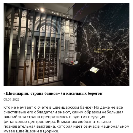
«Швейцария, страна банков» (и кисельных берегов)
08.07.2026
Кто не мечтает о счете в швейцарском банке? Но даже не все
счастливые его обладатели знают, каким образом небольшая
альпийская страна превратилась в один из ведущих
финансовых центров мира. Вниманию любознательных –
познавательная выставка, которая идет сейчас в Национальном
музее Швейцарии в Цюрихе.