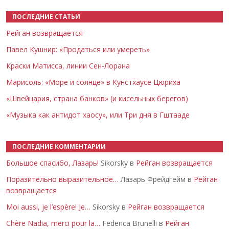
ПОСЛЕДНИЕ СТАТЬИ
Рейган возвращается
Павел Кушнир: «Продаться или умереть»
Краски Матисса, линии Сен-Лорана
Марисоль: «Море и солнце» в Кунстхаусе Цюриха
«Швейцария, страна банков» (и кисельных берегов)
«Музыка как антидот хаосу», или Три дня в Гштааде
ПОСЛЕДНИЕ КОММЕНТАРИИ
Большое спасибо, Лазарь!
Sikorsky в
Рейган возвращается
Поразительно выразительное…
Лазарь Фрейдгейм в
Рейган
возвращается
Moi aussi, je l’espère! Je…
Sikorsky в
Рейган возвращается
Chère Nadia, merci pour la…
Federica Brunelli в
Рейган