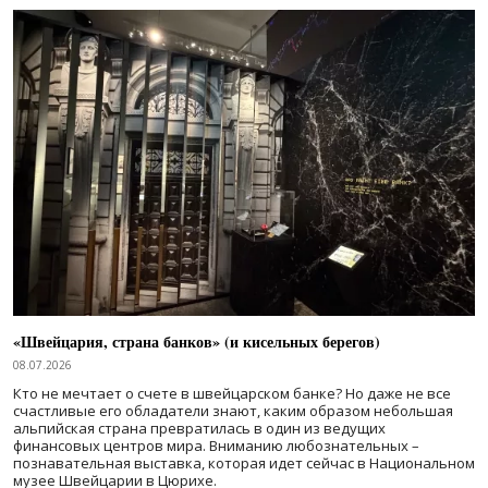
«Швейцария, страна банков» (и кисельных берегов)
08.07.2026
Кто не мечтает о счете в швейцарском банке? Но даже не все
счастливые его обладатели знают, каким образом небольшая
альпийская страна превратилась в один из ведущих
финансовых центров мира. Вниманию любознательных –
познавательная выставка, которая идет сейчас в Национальном
музее Швейцарии в Цюрихе.