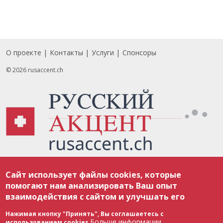
О проекте
Контакты
Услуги
Спонсоры
Footer
© 2026 rusaccent.ch
Все материалы, размещенные на веб-сайте rusaccent.ch, охраняются в
Сайт использует файлы cookies, которые
соответствии с законодательством Швейцарии об авторском праве и
международными соглашениями. Полное или частичное использование
помогают нам анализировать Ваш опыт
материалов возможно только с разрешения редакции. В случае полного
взаимодействия с сайтом и улучшать его
или частичного воспроизведения материалов сайта rusaccent.ch,
ОБЯЗАТЕЛЬНА АКТИВНАЯ ГИПЕРССЫЛКА на конкретный заимствованный
текст. Фотоизображения, размещенные редакцией rusaccent.ch, являются
Нажимая кнопку "Принять", Вы соглашаетесь с
ее исключительной собственностью. Полное или частичное
Больше информации
использованием cookies