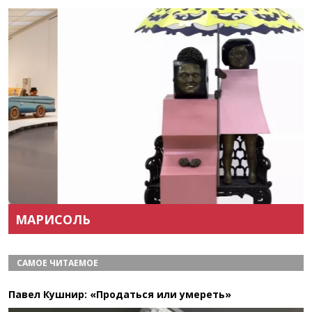
Назад
Вперёд
МАРИСОЛЬ
САМОЕ ЧИТАЕМОЕ
Павел Кушнир: «Продаться или умереть»