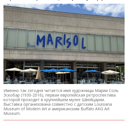
Именно так сегодня читается имя художницы Марии Соль
Эскобар (1930-2016), первая европейская ретроспектива
которой проходит в крупнейшем музее Швейцарии.
Выставка организована совместно с датским Louisiana
Museum of Modern Art и американским Buffalo AKG Art
Museum.