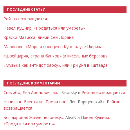
ПОСЛЕДНИЕ СТАТЬИ
Рейган возвращается
Павел Кушнир: «Продаться или умереть»
Краски Матисса, линии Сен-Лорана
Марисоль: «Море и солнце» в Кунстхаусе Цюриха
«Швейцария, страна банков» (и кисельных берегов)
«Музыка как антидот хаосу», или Три дня в Гштааде
ПОСЛЕДНИЕ КОММЕНТАРИИ
Спасибо, Лев Аронович, за…
Sikorsky в
Рейган возвращается
Написано блестяще. Прочитал…
Лев Борщевский в
Рейган
возвращается
Бог даровал Жизнь человеку…
AlexN в
Павел Кушнир:
«Продаться или умереть»