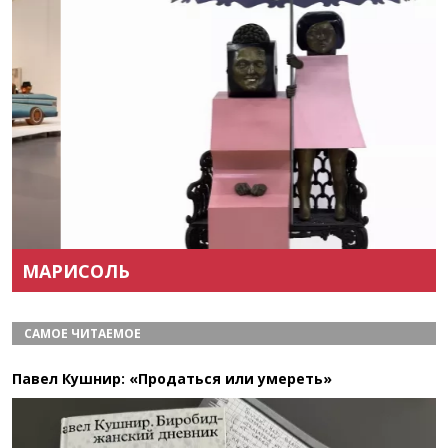
Назад
Вперёд
МАРИСОЛЬ
САМОЕ ЧИТАЕМОЕ
Павел Кушнир: «Продаться или умереть»