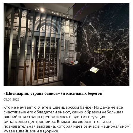
«Швейцария, страна банков» (и кисельных берегов)
08.07.2026
Кто не мечтает о счете в швейцарском банке? Но даже не все
счастливые его обладатели знают, каким образом небольшая
альпийская страна превратилась в один из ведущих
финансовых центров мира. Вниманию любознательных –
познавательная выставка, которая идет сейчас в Национальном
музее Швейцарии в Цюрихе.