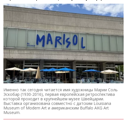
Именно так сегодня читается имя художницы Марии Соль
Эскобар (1930-2016), первая европейская ретроспектива
которой проходит в крупнейшем музее Швейцарии.
Выставка организована совместно с датским Louisiana
Museum of Modern Art и американским Buffalo AKG Art
Museum.