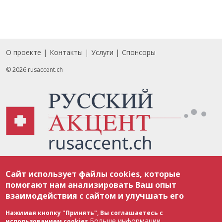
О проекте
Контакты
Услуги
Спонсоры
Footer
© 2026 rusaccent.ch
Все материалы, размещенные на веб-сайте rusaccent.ch, охраняются в
Сайт использует файлы cookies, которые
соответствии с законодательством Швейцарии об авторском праве и
международными соглашениями. Полное или частичное использование
помогают нам анализировать Ваш опыт
материалов возможно только с разрешения редакции. В случае полного
взаимодействия с сайтом и улучшать его
или частичного воспроизведения материалов сайта rusaccent.ch,
ОБЯЗАТЕЛЬНА АКТИВНАЯ ГИПЕРССЫЛКА на конкретный заимствованный
текст. Фотоизображения, размещенные редакцией rusaccent.ch, являются
Нажимая кнопку "Принять", Вы соглашаетесь с
ее исключительной собственностью. Полное или частичное
Больше информации
использованием cookies