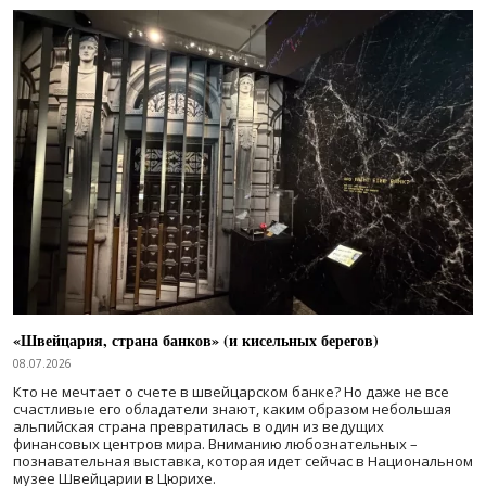
«Швейцария, страна банков» (и кисельных берегов)
08.07.2026
Кто не мечтает о счете в швейцарском банке? Но даже не все
счастливые его обладатели знают, каким образом небольшая
альпийская страна превратилась в один из ведущих
финансовых центров мира. Вниманию любознательных –
познавательная выставка, которая идет сейчас в Национальном
музее Швейцарии в Цюрихе.