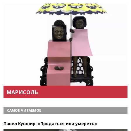
Назад
Вперёд
МАРИСОЛЬ
САМОЕ ЧИТАЕМОЕ
Павел Кушнир: «Продаться или умереть»