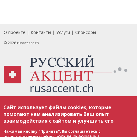
О проекте
Контакты
Услуги
Спонсоры
Footer
© 2026 rusaccent.ch
Все материалы, размещенные на веб-сайте rusaccent.ch, охраняются в
Сайт использует файлы cookies, которые
соответствии с законодательством Швейцарии об авторском праве и
международными соглашениями. Полное или частичное использование
помогают нам анализировать Ваш опыт
материалов возможно только с разрешения редакции. В случае полного
взаимодействия с сайтом и улучшать его
или частичного воспроизведения материалов сайта rusaccent.ch,
ОБЯЗАТЕЛЬНА АКТИВНАЯ ГИПЕРССЫЛКА на конкретный заимствованный
текст. Фотоизображения, размещенные редакцией rusaccent.ch, являются
Нажимая кнопку "Принять", Вы соглашаетесь с
ее исключительной собственностью. Полное или частичное
Больше информации
использованием cookies