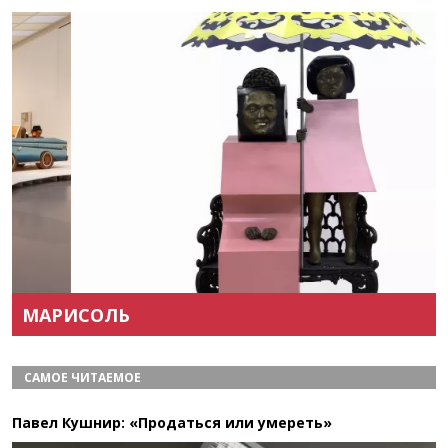
Назад
Вперёд
МАРИСОЛЬ
САМОЕ ЧИТАЕМОЕ
Павел Кушнир: «Продаться или умереть»