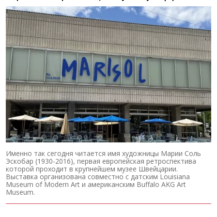
Именно так сегодня читается имя художницы Марии Соль
Эскобар (1930-2016), первая европейская ретроспектива
которой проходит в крупнейшем музее Швейцарии.
Выставка организована совместно с датским Louisiana
Museum of Modern Art и американским Buffalo AKG Art
Museum.