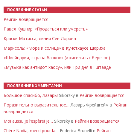
ПОСЛЕДНИЕ СТАТЬИ
Рейган возвращается
Павел Кушнир: «Продаться или умереть»
Краски Матисса, линии Сен-Лорана
Марисоль: «Море и солнце» в Кунстхаусе Цюриха
«Швейцария, страна банков» (и кисельных берегов)
«Музыка как антидот хаосу», или Три дня в Гштааде
ПОСЛЕДНИЕ КОММЕНТАРИИ
Большое спасибо, Лазарь!
Sikorsky в
Рейган возвращается
Поразительно выразительное…
Лазарь Фрейдгейм в
Рейган
возвращается
Moi aussi, je l’espère! Je…
Sikorsky в
Рейган возвращается
Chère Nadia, merci pour la…
Federica Brunelli в
Рейган