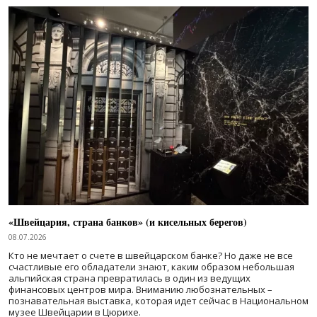
«Швейцария, страна банков» (и кисельных берегов)
08.07.2026
Кто не мечтает о счете в швейцарском банке? Но даже не все
счастливые его обладатели знают, каким образом небольшая
альпийская страна превратилась в один из ведущих
финансовых центров мира. Вниманию любознательных –
познавательная выставка, которая идет сейчас в Национальном
музее Швейцарии в Цюрихе.