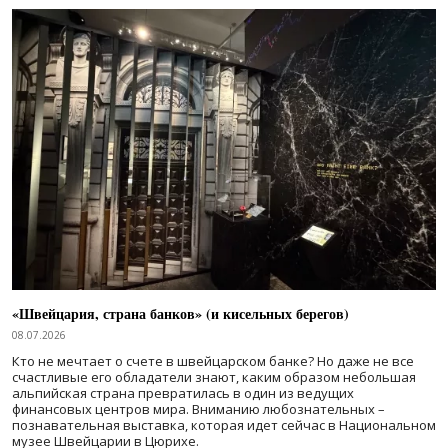
«Швейцария, страна банков» (и кисельных берегов)
08.07.2026
Кто не мечтает о счете в швейцарском банке? Но даже не все
счастливые его обладатели знают, каким образом небольшая
альпийская страна превратилась в один из ведущих
финансовых центров мира. Вниманию любознательных –
познавательная выставка, которая идет сейчас в Национальном
музее Швейцарии в Цюрихе.