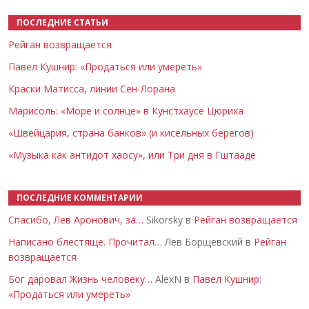
ПОСЛЕДНИЕ СТАТЬИ
Рейган возвращается
Павел Кушнир: «Продаться или умереть»
Краски Матисса, линии Сен-Лорана
Марисоль: «Море и солнце» в Кунстхаусе Цюриха
«Швейцария, страна банков» (и кисельных берегов)
«Музыка как антидот хаосу», или Три дня в Гштааде
ПОСЛЕДНИЕ КОММЕНТАРИИ
Спасибо, Лев Аронович, за…
Sikorsky в
Рейган возвращается
Написано блестяще. Прочитал…
Лев Борщевский в
Рейган
возвращается
Бог даровал Жизнь человеку…
AlexN в
Павел Кушнир:
«Продаться или умереть»