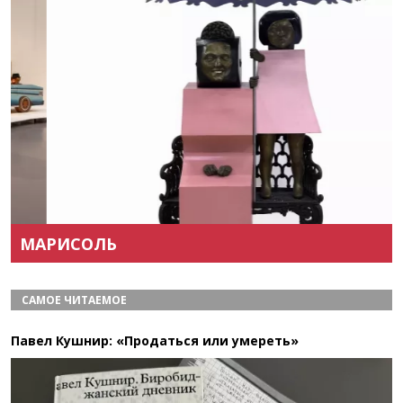
Назад
Вперёд
МАРИСОЛЬ
САМОЕ ЧИТАЕМОЕ
Павел Кушнир: «Продаться или умереть»