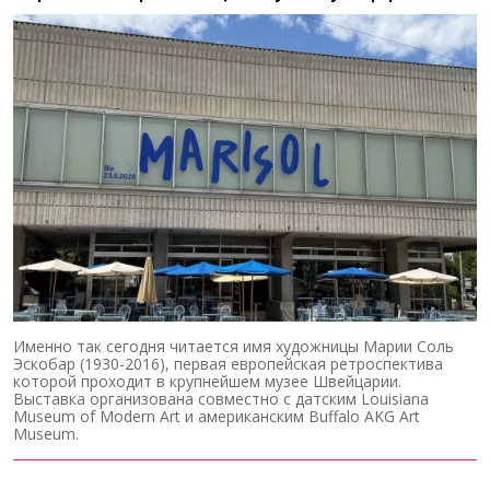
Именно так сегодня читается имя художницы Марии Соль
Эскобар (1930-2016), первая европейская ретроспектива
которой проходит в крупнейшем музее Швейцарии.
Выставка организована совместно с датским Louisiana
Museum of Modern Art и американским Buffalo AKG Art
Museum.