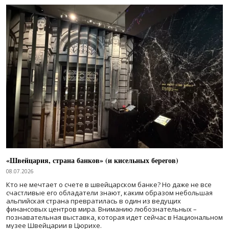
«Швейцария, страна банков» (и кисельных берегов)
08.07.2026
Кто не мечтает о счете в швейцарском банке? Но даже не все
счастливые его обладатели знают, каким образом небольшая
альпийская страна превратилась в один из ведущих
финансовых центров мира. Вниманию любознательных –
познавательная выставка, которая идет сейчас в Национальном
музее Швейцарии в Цюрихе.