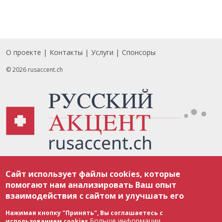
О проекте
Контакты
Услуги
Спонсоры
Footer
© 2026 rusaccent.ch
Все материалы, размещенные на веб-сайте rusaccent.ch, охраняются в
Сайт использует файлы cookies, которые
соответствии с законодательством Швейцарии об авторском праве и
международными соглашениями. Полное или частичное использование
помогают нам анализировать Ваш опыт
материалов возможно только с разрешения редакции. В случае полного
взаимодействия с сайтом и улучшать его
или частичного воспроизведения материалов сайта rusaccent.ch,
ОБЯЗАТЕЛЬНА АКТИВНАЯ ГИПЕРССЫЛКА на конкретный заимствованный
текст. Фотоизображения, размещенные редакцией rusaccent.ch, являются
Нажимая кнопку "Принять", Вы соглашаетесь с
ее исключительной собственностью. Полное или частичное
Больше информации
использованием cookies