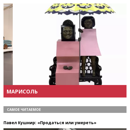
Назад
Вперёд
МАРИСОЛЬ
САМОЕ ЧИТАЕМОЕ
Павел Кушнир: «Продаться или умереть»