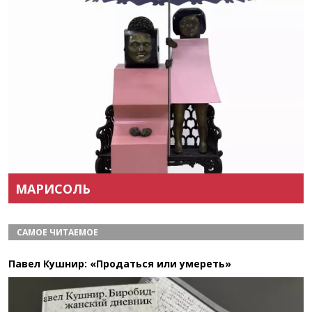
Назад
Вперёд
МАРИСОЛЬ
САМОЕ ЧИТАЕМОЕ
Павел Кушнир: «Продаться или умереть»