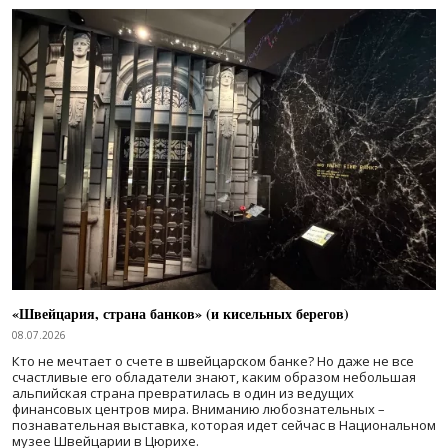
«Швейцария, страна банков» (и кисельных берегов)
08.07.2026
Кто не мечтает о счете в швейцарском банке? Но даже не все
счастливые его обладатели знают, каким образом небольшая
альпийская страна превратилась в один из ведущих
финансовых центров мира. Вниманию любознательных –
познавательная выставка, которая идет сейчас в Национальном
музее Швейцарии в Цюрихе.