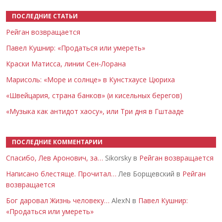
ПОСЛЕДНИЕ СТАТЬИ
Рейган возвращается
Павел Кушнир: «Продаться или умереть»
Краски Матисса, линии Сен-Лорана
Марисоль: «Море и солнце» в Кунстхаусе Цюриха
«Швейцария, страна банков» (и кисельных берегов)
«Музыка как антидот хаосу», или Три дня в Гштааде
ПОСЛЕДНИЕ КОММЕНТАРИИ
Спасибо, Лев Аронович, за…
Sikorsky в
Рейган возвращается
Написано блестяще. Прочитал…
Лев Борщевский в
Рейган
возвращается
Бог даровал Жизнь человеку…
AlexN в
Павел Кушнир:
«Продаться или умереть»