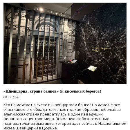
«Швейцария, страна банков» (и кисельных берегов)
08.07.2026
Кто не мечтает о счете в швейцарском банке? Но даже не все
счастливые его обладатели знают, каким образом небольшая
альпийская страна превратилась в один из ведущих
финансовых центров мира. Вниманию любознательных –
познавательная выставка, которая идет сейчас в Национальном
музее Швейцарии в Цюрихе.