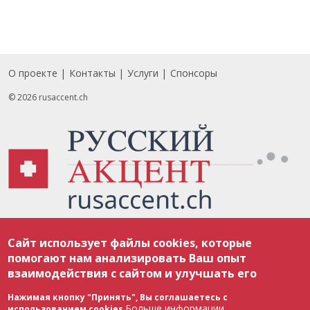
О проекте
Контакты
Услуги
Спонсоры
Footer
© 2026 rusaccent.ch
Все материалы, размещенные на веб-сайте rusaccent.ch, охраняются в
Сайт использует файлы cookies, которые
соответствии с законодательством Швейцарии об авторском праве и
международными соглашениями. Полное или частичное использование
помогают нам анализировать Ваш опыт
материалов возможно только с разрешения редакции. В случае полного
взаимодействия с сайтом и улучшать его
или частичного воспроизведения материалов сайта rusaccent.ch,
ОБЯЗАТЕЛЬНА АКТИВНАЯ ГИПЕРССЫЛКА на конкретный заимствованный
текст. Фотоизображения, размещенные редакцией rusaccent.ch, являются
Нажимая кнопку "Принять", Вы соглашаетесь с
ее исключительной собственностью. Полное или частичное
Больше информации
использованием cookies