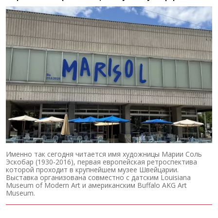
Именно так сегодня читается имя художницы Марии Соль
Эскобар (1930-2016), первая европейская ретроспектива
которой проходит в крупнейшем музее Швейцарии.
Выставка организована совместно с датским Louisiana
Museum of Modern Art и американским Buffalo AKG Art
Museum.