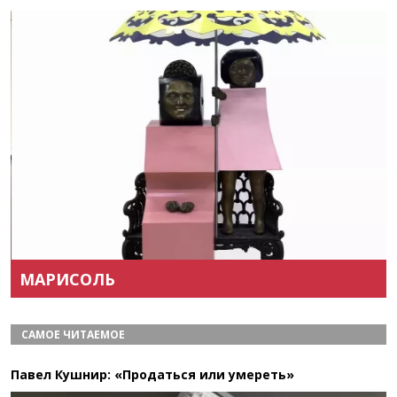
Назад
Вперёд
МАРИСОЛЬ
САМОЕ ЧИТАЕМОЕ
Павел Кушнир: «Продаться или умереть»