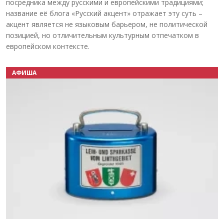
посредника между русскими и европейскими традициями;
название её блога «Русский акцент» отражает эту суть –
акцент является не языковым барьером, не политической
позицией, но отличительным культурным отпечатком в
европейском контексте.
АФИША
Назад
Вперёд