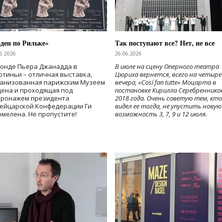
ден по Рильке»
Так поступают все? Нет, не все
6.2026
26.06.2026
Фонде Пьера Джанадда в
В июле на сцену Оперного театра
тиньи – отличная выставка,
Цюриха вернется, всего на четыре
ганизованная парижским Музеем
вечера, «Cosí fan tutte» Моцарта в
дена и проходящая под
постановке Кирилла Серебреннико
тронажем президента
2018 года. Очень советую тем, кто
ейцарской Конфедерации Ги
видел ее тогда, не упустить новую
мелена. Не пропустите!
возможность 3, 7, 9 и 12 июля.