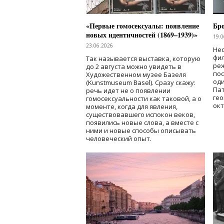
«Первые гомосексуалы: появление
Бр
новых идентичностей (1869–1939)»
19.0
23.06.2026
Нес
фи
Так называется выставка, которую
реж
до 2 августа можно увидеть в
по
Художественном музее Базеля
од
(Kunstmuseum Basel). Сразу скажу:
Пат
речь идет не о появлении
гео
гомосексуальности как таковой, а о
окт
моменте, когда для явления,
существовавшего испокон веков,
появились новые слова, а вместе с
ними и новые способы описывать
человеческий опыт.