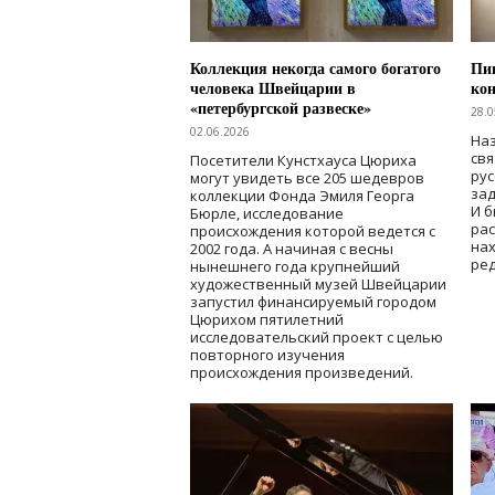
Коллекция некогда самого богатого
Пик
человека Швейцарии в
кон
«петербургской развеске»
28.0
02.06.2026
Наз
свя
Посетители Кунстхауса Цюриха
рус
могут увидеть все 205 шедевров
зад
коллекции Фонда Эмиля Георга
И б
Бюрле, исследование
рас
происхождения которой ведется с
нах
2002 года. А начиная с весны
ред
нынешнего года крупнейший
художественный музей Швейцарии
запустил финансируемый городом
Цюрихом пятилетний
исследовательский проект с целью
повторного изучения
происхождения произведений.