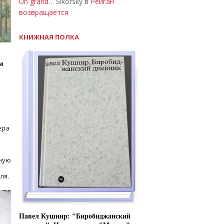
Un grand…
Sikorsky в
Рейган
возвращается
КНИЖНАЯ ПОЛКА
м
ера
ную
ля.
Павел Кушнир: "Биробиджанский