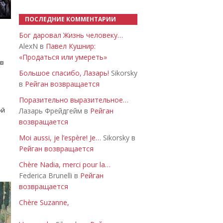
ПОСЛЕДНИЕ КОММЕНТАРИИ
Бог даровал Жизнь человеку…
AlexN в
Павел Кушнир:
«Продаться или умереть»
 в
Большое спасибо, Лазарь!
Sikorsky
в
Рейган возвращается
Поразительно выразительное…
ой
Лазарь Фрейдгейм в
Рейган
возвращается
Moi aussi, je l’espère! Je…
Sikorsky в
Рейган возвращается
Chère Nadia, merci pour la…
Federica Brunelli в
Рейган
возвращается
Chère Suzanne,