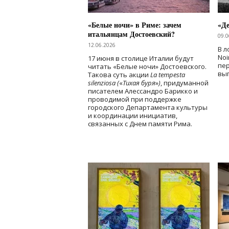
«Белые ночи» в Риме: зачем
«Д
итальянцам Достоевский?
09.0
12.06.2026
В л
Noi
17 июня в столице Италии будут
пе
читать «Белые ночи» Достоевского.
вы
Такова суть акции
La tempesta
silenziosa (
«
Тихая буря
»
)
, придуманной
писателем Алессандро Барикко и
проводимой при поддержке
городского Департамента культуры
и координации инициатив,
связанных с Днем памяти Рима.