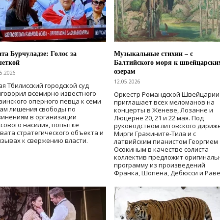
та Бурчуладзе: Голос за
Музыкальные стихии – с
шеткой
Балтийского моря к швейцарски
озерам
5.2026
12.05.2026
ая Тбилисский городской суд
говорил всемирно известного
Оркестр Романдской Швейцарии
зинского оперного певца к семи
приглашает всех меломанов на
дам лишения свободы
по
концерты в Женеве, Лозанне и
винениям в организации
Люцерне 20, 21 и 22 мая. Под
сового насилия, попытке
руководством литовского дириж
вата стратегического объекта и
Мирги Гражините-Тила и с
зывах к свержению власти
.
латвийским пианистом Георгием
Осокиным в качестве солиста
коллектив предложит оригиналь
программу из произведений
Франка, Шопена, Дебюсси и Раве