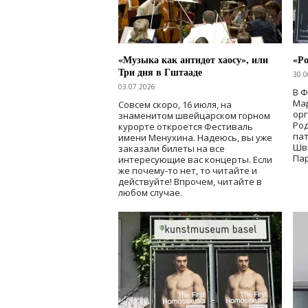
«Музыка как антидот хаосу», или
«Ро
Три дня в Гштааде
30.0
03.07.2026
В 
Мар
Совсем скоро, 16 июля, на
ор
знаменитом швейцарском горном
Ро
курорте откроется Фестиваль
па
имени Менухина. Надеюсь, вы уже
Шв
заказали билеты на все
Пар
интересующие вас концерты. Если
же почему-то нет, то читайте и
действуйте! Впрочем, читайте в
любом случае.