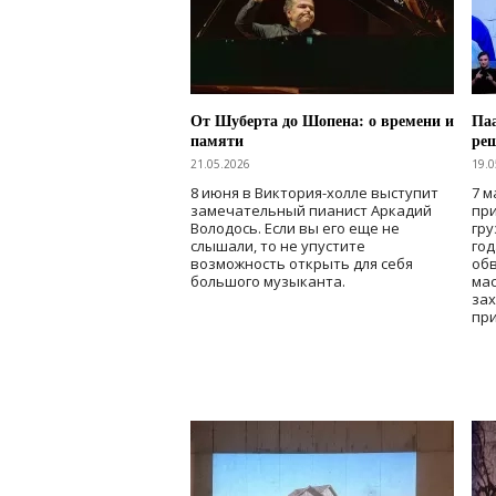
От Шуберта до Шопена: о времени и
Паа
памяти
ре
21.05.2026
19.0
8 июня в Виктория-холле выступит
7 м
замечательный пианист Аркадий
при
Володось. Если вы его еще не
гру
слышали, то не упустите
го
возможность открыть для себя
об
большого музыканта.
мас
зах
при