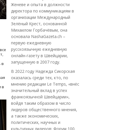
Женеве и опыта в должности
директора по коммуникациям в
организации Международный
Зелёный Крест, основанной
Михаилом Горбачёвым, она
основала NashaGazeta.ch –
первую ежедневную
русскоязычную ежедневную
все
т,
онлайн-газету в Швейцарии,
запущенную в 2007 году.
 в
В 2022 году Надежда Сикорская
ная
оказалась среди тех, кто, по
мнению редакции Le Temps, «внёс
 в
значительный вклад в успех
франкоязычной Швейцарии»,
войдя таким образом в число
лидеров общественного мнения,
а также экономических,
политических, научных и
культурных лидеров: Форум 100.