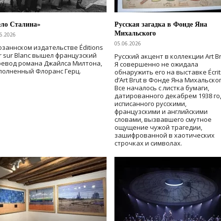
ело Сталина»
Русская загадка в Фонде Яна
Михальского
6.2026
05.06.2026
озаннском издательстве Éditions
r sur Blanc вышел французский
Русский акцент в коллекции Art Br
ревод романа Джайлса Милтона,
Я совершенно не ожидала
полненный Флоранс Герц.
обнаружить его на выставке Écrit
d’Art Brut в Фонде Яна Михальског
Все началось с листка бумаги,
датированного декабрем 1938 го
исписанного русскими,
французскими и английскими
словами, вызвавшего смутное
ощущение чужой трагедии,
зашифрованной в хаотических
строчках и символах.