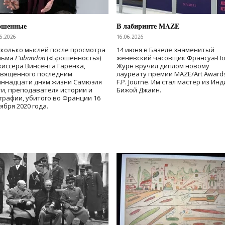
ошенные
В лабиринте MAZE
6.2026
16.06.2026
колько мыслей после просмотра
14 июня в Базеле знаменитый
льма
L'abandon
(«Брошенность»)
женевский часовщик Франсуа-П
иссера Винсента Гаренка,
Журн вручил диплом новому
священного последним
лауреату премии MAZE/Art Award
иннадцати дням жизни Самюэля
F.P. Journe. Им стал мастер из Ин
и, преподавателя истории и
Бижой Джаин.
графии, убитого во Франции 16
ября 2020 года.