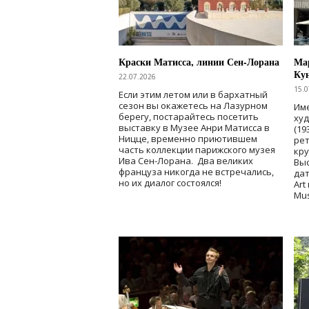
Краски Матисса, линии Сен-Лорана
Мар
Ку
22.07.2026
15.0
Если этим летом или в бархатный
сезон вы окажетесь на Лазурном
Име
берегу, постарайтесь посетить
ху
выставку в Музее Анри Матисса в
(19
Ницце, временно приютившем
рет
часть коллекции парижского музея
кр
Ива Сен-Лорана. Два великих
Выс
француза никогда не встречались,
дат
но их диалог состоялся!
Art
Mu