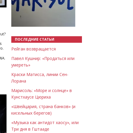
Назад
Вперёд
ut?
ПОСЛЕДНИЕ СТАТЬИ
s
о.
Рейган возвращается
да,
Павел Кушнир: «Продаться или
умереть»
Краски Матисса, линии Сен-
Лорана
Марисоль: «Море и солнце» в
Кунстхаусе Цюриха
«Швейцария, страна банков» (и
кисельных берегов)
«Музыка как антидот хаосу», или
Три дня в Гштааде