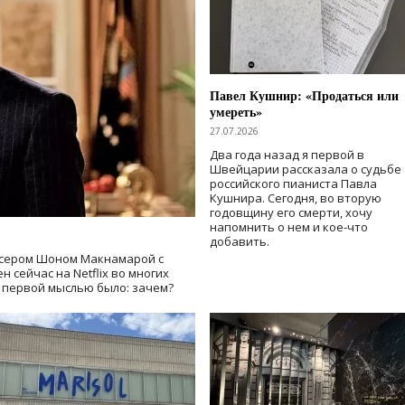
Павел Кушнир: «Продаться или
умереть»
27.07.2026
Два года назад я первой в
Швейцарии рассказала о судьбе
российского пианиста Павла
Кушнира. Сегодня, во вторую
годовщину его смерти, хочу
напомнить о нем и кое-что
добавить.
сером Шоном Макнамарой с
 сейчас на Netflix во многих
й первой мыслью было: зачем?