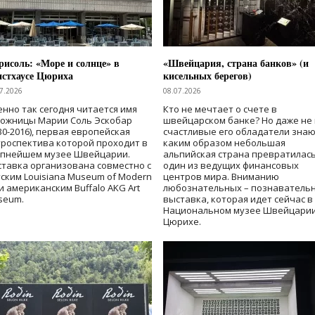
исоль: «Море и солнце» в
«Швейцария, страна банков» (и
нстхаусе Цюриха
кисельных берегов)
7.2026
08.07.2026
нно так сегодня читается имя
Кто не мечтает о счете в
дожницы Марии Соль Эскобар
швейцарском банке? Но даже не 
30-2016), первая европейская
счастливые его обладатели знаю
роспектива которой проходит в
каким образом небольшая
упнейшем музее Швейцарии.
альпийская страна превратилась
тавка организована совместно с
один из ведущих финансовых
ским Louisiana Museum of Modern
центров мира. Вниманию
 и американским Buffalo AKG Art
любознательных – познаватель
seum.
выставка, которая идет сейчас в
Национальном музее Швейцарии
Цюрихе.