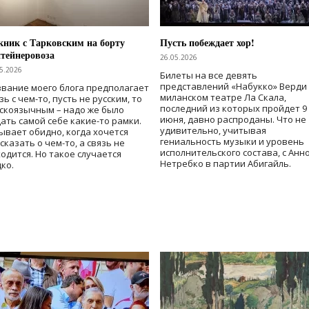
ник с Тарковским на борту
Пусть побеждает хор!
тейнеровоза
26.05.2026
5.2026
Билеты на все девять
представлений «Набукко» Верди
вание моего блога предполагает
миланском театре Ла Скала,
зь с чем-то, пусть не русским, то
последний из которых пройдет 9
скоязычным – надо же было
июня, давно распроданы. Что не
ать самой себе какие-то рамки.
удивительно, учитывая
ывает обидно, когда хочется
гениальность музыки и уровень
сказать о чем-то, а связь не
исполнительского состава, с Анн
одится. Но такое случается
Нетребко в партии Абигайль.
ко.