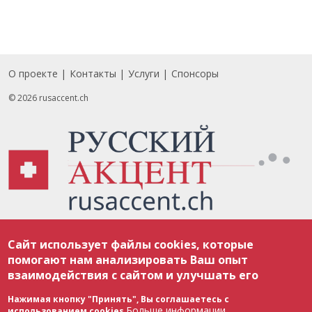
О проекте
Контакты
Услуги
Спонсоры
Footer
© 2026 rusaccent.ch
Все материалы, размещенные на веб-сайте rusaccent.ch, охраняются в
Сайт использует файлы cookies, которые
соответствии с законодательством Швейцарии об авторском праве и
международными соглашениями. Полное или частичное использование
помогают нам анализировать Ваш опыт
материалов возможно только с разрешения редакции. В случае полного
взаимодействия с сайтом и улучшать его
или частичного воспроизведения материалов сайта rusaccent.ch,
ОБЯЗАТЕЛЬНА АКТИВНАЯ ГИПЕРССЫЛКА на конкретный заимствованный
текст. Фотоизображения, размещенные редакцией rusaccent.ch, являются
Нажимая кнопку "Принять", Вы соглашаетесь с
ее исключительной собственностью. Полное или частичное
Больше информации
использованием cookies