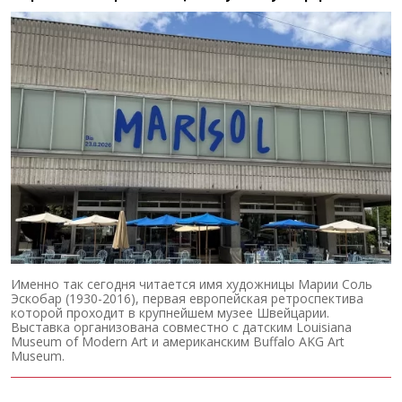
Именно так сегодня читается имя художницы Марии Соль
Эскобар (1930-2016), первая европейская ретроспектива
которой проходит в крупнейшем музее Швейцарии.
Выставка организована совместно с датским Louisiana
Museum of Modern Art и американским Buffalo AKG Art
Museum.