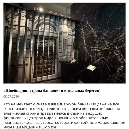
«Швейцария, страна банков» (и кисельных берегов)
08.07.2026
Кто не мечтает о счете в швейцарском банке? Но даже не все
счастливые его обладатели знают, каким образом небольшая
альпийская страна превратилась в один из ведущих
финансовых центров мира. Вниманию любознательных –
познавательная выставка, которая идет сейчас в Национальном
музее Швейцарии в Цюрихе.