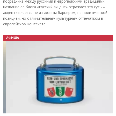
посредника между русскими и европейскими традициями;
название её блога «Русский акцент» отражает эту суть –
акцент является не языковым барьером, не политической
позицией, но отличительным культурным отпечатком в
европейском контексте.
АФИША
Назад
Вперёд