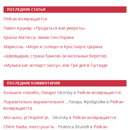
ПОСЛЕДНИЕ СТАТЬИ
Рейган возвращается
Павел Кушнир: «Продаться или умереть»
Краски Матисса, линии Сен-Лорана
Марисоль: «Море и солнце» в Кунстхаусе Цюриха
«Швейцария, страна банков» (и кисельных берегов)
«Музыка как антидот хаосу», или Три дня в Гштааде
ПОСЛЕДНИЕ КОММЕНТАРИИ
Большое спасибо, Лазарь!
Sikorsky в
Рейган возвращается
Поразительно выразительное…
Лазарь Фрейдгейм в
Рейган
возвращается
Moi aussi, je l’espère! Je…
Sikorsky в
Рейган возвращается
Chère Nadia, merci pour la…
Federica Brunelli в
Рейган