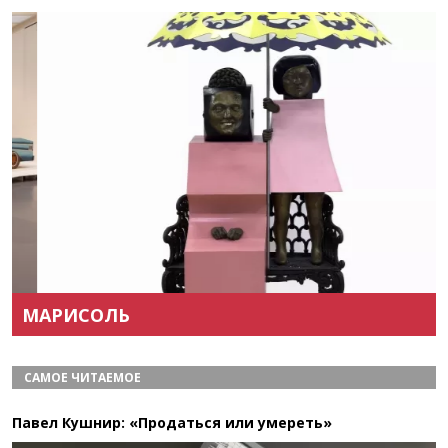
Назад
Вперёд
МАРИСОЛЬ
САМОЕ ЧИТАЕМОЕ
Павел Кушнир: «Продаться или умереть»