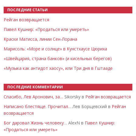
ПОСЛЕДНИЕ СТАТЬИ
Рейган возвращается
Павел Кушнир: «Продаться или умереть»
Краски Матисса, линии Сен-Лорана
Марисоль: «Море и солнце» в Кунстхаусе Цюриха
«Швейцария, страна банков» (и кисельных берегов)
«Музыка как антидот хаосу», или Три дня в Гштааде
ПОСЛЕДНИЕ КОММЕНТАРИИ
Спасибо, Лев Аронович, за…
Sikorsky в
Рейган возвращается
Написано блестяще. Прочитал…
Лев Борщевский в
Рейган
возвращается
Бог даровал Жизнь человеку…
AlexN в
Павел Кушнир:
«Продаться или умереть»