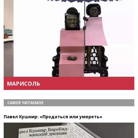
Назад
Вперёд
МАРИСОЛЬ
САМОЕ ЧИТАЕМОЕ
Павел Кушнир: «Продаться или умереть»