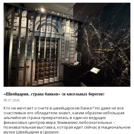
«Швейцария, страна банков» (и кисельных берегов)
08.07.2026
Кто не мечтает о счете в швейцарском банке? Но даже не все
счастливые его обладатели знают, каким образом небольшая
альпийская страна превратилась в один из ведущих
финансовых центров мира. Вниманию любознательных –
познавательная выставка, которая идет сейчас в Национальном
музее Швейцарии в Цюрихе.