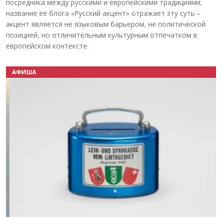
посредника между русскими и европейскими традициями;
название её блога «Русский акцент» отражает эту суть –
акцент является не языковым барьером, не политической
позицией, но отличительным культурным отпечатком в
европейском контексте.
АФИША
Назад
Вперёд