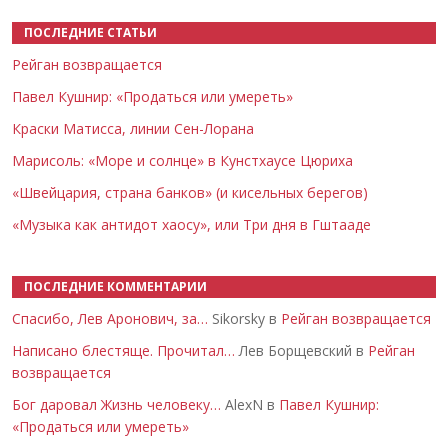
ПОСЛЕДНИЕ СТАТЬИ
Рейган возвращается
Павел Кушнир: «Продаться или умереть»
Краски Матисса, линии Сен-Лорана
Марисоль: «Море и солнце» в Кунстхаусе Цюриха
«Швейцария, страна банков» (и кисельных берегов)
«Музыка как антидот хаосу», или Три дня в Гштааде
ПОСЛЕДНИЕ КОММЕНТАРИИ
Спасибо, Лев Аронович, за…
Sikorsky в
Рейган возвращается
Написано блестяще. Прочитал…
Лев Борщевский в
Рейган
возвращается
Бог даровал Жизнь человеку…
AlexN в
Павел Кушнир:
«Продаться или умереть»