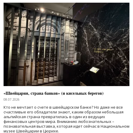
«Швейцария, страна банков» (и кисельных берегов)
08.07.2026
Кто не мечтает о счете в швейцарском банке? Но даже не все
счастливые его обладатели знают, каким образом небольшая
альпийская страна превратилась в один из ведущих
финансовых центров мира. Вниманию любознательных –
познавательная выставка, которая идет сейчас в Национальном
музее Швейцарии в Цюрихе.