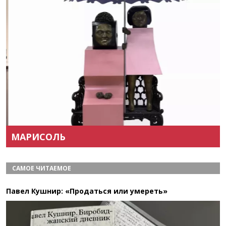
Назад
Вперёд
МАРИСОЛЬ
САМОЕ ЧИТАЕМОЕ
Павел Кушнир: «Продаться или умереть»