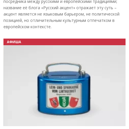
посредника между русскими и европейскими традициями;
название её блога «Русский акцент» отражает эту суть –
акцент является не языковым барьером, не политической
позицией, но отличительным культурным отпечатком в
европейском контексте.
АФИША
Назад
Вперёд