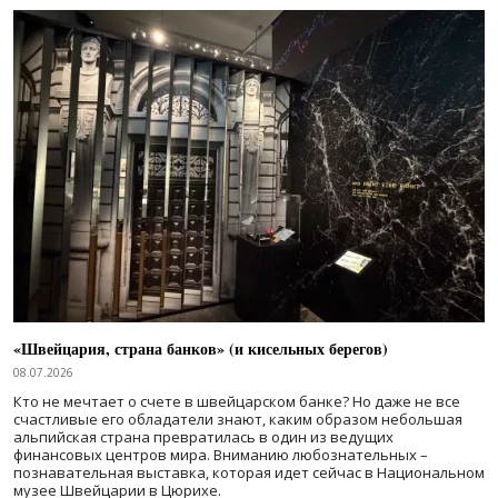
«Швейцария, страна банков» (и кисельных берегов)
08.07.2026
Кто не мечтает о счете в швейцарском банке? Но даже не все
счастливые его обладатели знают, каким образом небольшая
альпийская страна превратилась в один из ведущих
финансовых центров мира. Вниманию любознательных –
познавательная выставка, которая идет сейчас в Национальном
музее Швейцарии в Цюрихе.