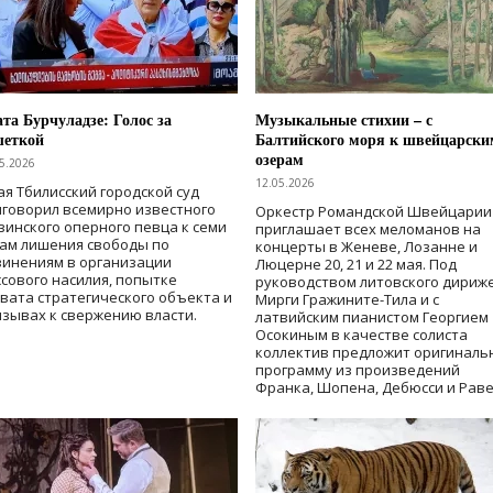
та Бурчуладзе: Голос за
Музыкальные стихии – с
шеткой
Балтийского моря к швейцарски
озерам
5.2026
12.05.2026
ая Тбилисский городской суд
говорил всемирно известного
Оркестр Романдской Швейцарии
зинского оперного певца к семи
приглашает всех меломанов на
дам лишения свободы
по
концерты в Женеве, Лозанне и
винениям в организации
Люцерне 20, 21 и 22 мая. Под
сового насилия, попытке
руководством литовского дириж
вата стратегического объекта и
Мирги Гражините-Тила и с
зывах к свержению власти
.
латвийским пианистом Георгием
Осокиным в качестве солиста
коллектив предложит оригиналь
программу из произведений
Франка, Шопена, Дебюсси и Раве