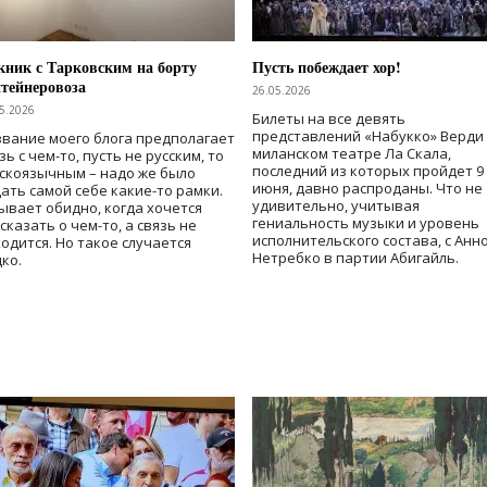
ник с Тарковским на борту
Пусть побеждает хор!
тейнеровоза
26.05.2026
5.2026
Билеты на все девять
представлений «Набукко» Верди
вание моего блога предполагает
миланском театре Ла Скала,
зь с чем-то, пусть не русским, то
последний из которых пройдет 9
скоязычным – надо же было
июня, давно распроданы. Что не
ать самой себе какие-то рамки.
удивительно, учитывая
ывает обидно, когда хочется
гениальность музыки и уровень
сказать о чем-то, а связь не
исполнительского состава, с Анн
одится. Но такое случается
Нетребко в партии Абигайль.
ко.