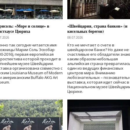
исоль: «Море и солнце» в
«Швейцария, страна банков» (и
нстхаусе Цюриха
кисельных берегов)
7.2026
08.07.2026
нно так сегодня читается имя
Кто не мечтает о счете в
дожницы Марии Соль Эскобар
швейцарском банке? Но даже не 
30-2016), первая европейская
счастливые его обладатели знаю
роспектива которой проходит в
каким образом небольшая
упнейшем музее Швейцарии.
альпийская страна превратилась
тавка организована совместно с
один из ведущих финансовых
ским Louisiana Museum of Modern
центров мира. Вниманию
 и американским Buffalo AKG Art
любознательных – познаватель
seum.
выставка, которая идет сейчас в
Национальном музее Швейцарии
Цюрихе.