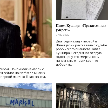
Павел Кушнир: «Продаться или
умереть»
27.07.2026
Два года назад я первой в
Швейцарии рассказала о судьбе
российского пианиста Павла
Кушнира. Сегодня, во вторую
годовщину его смерти, хочу
напомнить о нем и кое-что
добавить.
сером Шоном Макнамарой с
 сейчас на Netflix во многих
й первой мыслью было: зачем?