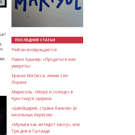
Назад
Вперёд
ut?
ПОСЛЕДНИЕ СТАТЬИ
s
о.
Рейган возвращается
да,
Павел Кушнир: «Продаться или
умереть»
Краски Матисса, линии Сен-
Лорана
Марисоль: «Море и солнце» в
Кунстхаусе Цюриха
«Швейцария, страна банков» (и
кисельных берегов)
«Музыка как антидот хаосу», или
Три дня в Гштааде