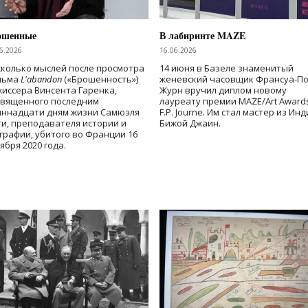
ошенные
В лабиринте MAZE
6.2026
16.06.2026
колько мыслей после просмотра
14 июня в Базеле знаменитый
льма
L'abandon
(«Брошенность»)
женевский часовщик Франсуа-П
иссера Винсента Гаренка,
Журн вручил диплом новому
священного последним
лауреату премии MAZE/Art Award
иннадцати дням жизни Самюэля
F.P. Journe. Им стал мастер из Ин
и, преподавателя истории и
Бижой Джаин.
графии, убитого во Франции 16
ября 2020 года.