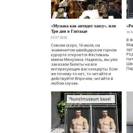
«Музыка как антидот хаосу», или
«Ро
Три дня в Гштааде
30.0
03.07.2026
В 
Мар
Совсем скоро, 16 июля, на
ор
знаменитом швейцарском горном
Ро
курорте откроется Фестиваль
па
имени Менухина. Надеюсь, вы уже
Шв
заказали билеты на все
Пар
интересующие вас концерты. Если
же почему-то нет, то читайте и
действуйте! Впрочем, читайте в
любом случае.