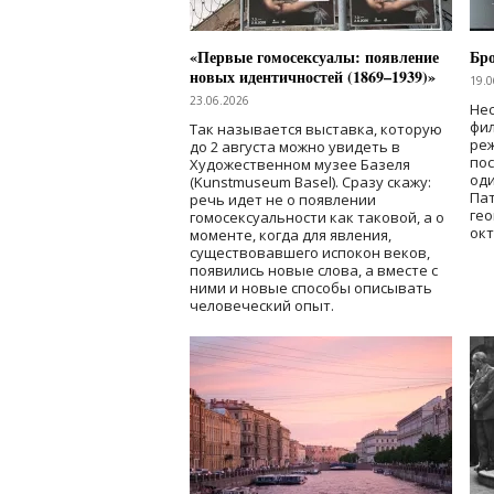
«Первые гомосексуалы: появление
Бр
новых идентичностей (1869–1939)»
19.0
23.06.2026
Нес
фи
Так называется выставка, которую
реж
до 2 августа можно увидеть в
по
Художественном музее Базеля
од
(Kunstmuseum Basel). Сразу скажу:
Пат
речь идет не о появлении
гео
гомосексуальности как таковой, а о
окт
моменте, когда для явления,
существовавшего испокон веков,
появились новые слова, а вместе с
ними и новые способы описывать
человеческий опыт.