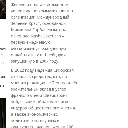
Женеве и опыта в должности
директора по коммуникациям в
организации Международный
Зелёный Крест, основанной
Михаилом Горбачёвым, она
основала NashaGazeta.ch –
первую ежедневную
русскоязычную ежедневную
все
т,
онлайн-газету в Швейцарии,
запущенную в 2007 году.
 в
В 2022 году Надежда Сикорская
ная
оказалась среди тех, кто, по
мнению редакции Le Temps, «внёс
 в
значительный вклад в успех
франкоязычной Швейцарии»,
войдя таким образом в число
лидеров общественного мнения,
а также экономических,
политических, научных и
культурных лидеров: Форум 100.