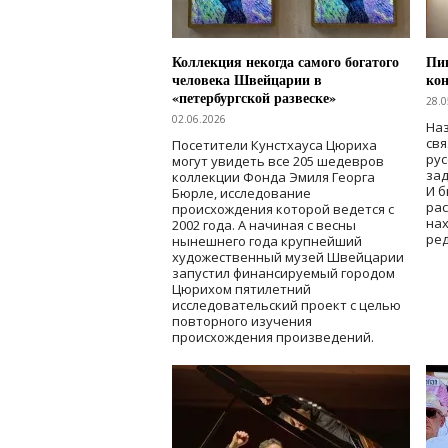
Коллекция некогда самого богатого
Пик
человека Швейцарии в
кон
«петербургской развеске»
28.0
02.06.2026
Наз
свя
Посетители Кунстхауса Цюриха
рус
могут увидеть все 205 шедевров
зад
коллекции Фонда Эмиля Георга
И б
Бюрле, исследование
рас
происхождения которой ведется с
нах
2002 года. А начиная с весны
ред
нынешнего года крупнейший
художественный музей Швейцарии
запустил финансируемый городом
Цюрихом пятилетний
исследовательский проект с целью
повторного изучения
происхождения произведений.