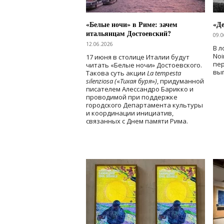
«Белые ночи» в Риме: зачем
«Д
итальянцам Достоевский?
09.0
12.06.2026
В л
Noi
17 июня в столице Италии будут
пе
читать «Белые ночи» Достоевского.
вы
Такова суть акции
La tempesta
silenziosa (
«
Тихая буря
»
)
, придуманной
писателем Алессандро Барикко и
проводимой при поддержке
городского Департамента культуры
и координации инициатив,
связанных с Днем памяти Рима.