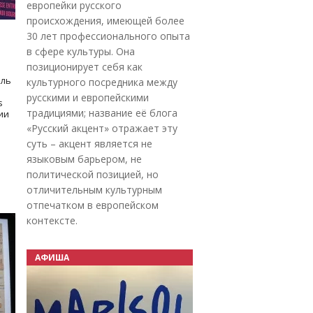
европейки русского
происхождения, имеющей более
30 лет профессионального опыта
в сфере культуры. Она
позиционирует себя как
оль
культурного посредника между
русскими и европейскими
s
традициями; название её блога
дии
«Русский акцент» отражает эту
суть – акцент является не
языковым барьером, не
политической позицией, но
отличительным культурным
отпечатком в европейском
контексте.
АФИША