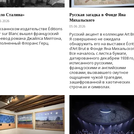
ело Сталина»
Русская загадка в Фонде Яна
Михальского
6.2026
05.06.2026
озаннском издательстве Éditions
r sur Blanc вышел французский
Русский акцент в коллекции Art Br
ревод романа Джайлса Милтона,
Я совершенно не ожидала
полненный Флоранс Герц.
обнаружить его на выставке Écrit
d’Art Brut в Фонде Яна Михальског
Все началось с листка бумаги,
датированного декабрем 1938 го
исписанного русскими,
французскими и английскими
словами, вызвавшего смутное
ощущение чужой трагедии,
зашифрованной в хаотических
строчках и символах.