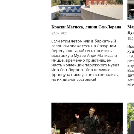
Краски Матисса, линии Сен-Лорана
Мар
Ку
22.07.2026
15.0
Если этим летом или в бархатный
сезон вы окажетесь на Лазурном
Име
берегу, постарайтесь посетить
ху
выставку в Музее Анри Матисса в
(19
Ницце, временно приютившем
рет
часть коллекции парижского музея
кр
Ива Сен-Лорана. Два великих
Выс
француза никогда не встречались,
дат
но их диалог состоялся!
Art
Mu