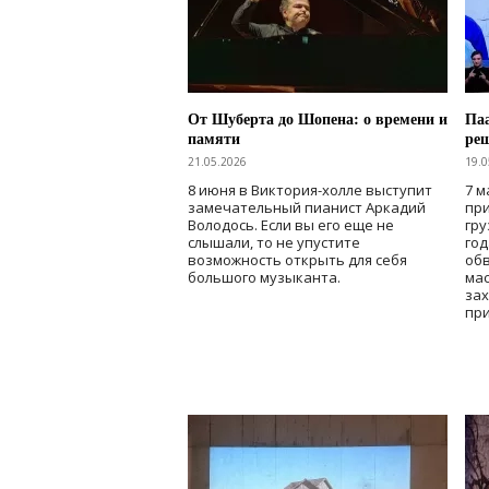
От Шуберта до Шопена: о времени и
Паа
памяти
ре
21.05.2026
19.0
8 июня в Виктория-холле выступит
7 м
замечательный пианист Аркадий
при
Володось. Если вы его еще не
гру
слышали, то не упустите
го
возможность открыть для себя
об
большого музыканта.
мас
зах
при