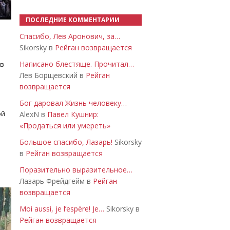
ПОСЛЕДНИЕ КОММЕНТАРИИ
Спасибо, Лев Аронович, за…
Sikorsky в
Рейган возвращается
Написано блестяще. Прочитал…
 в
Лев Борщевский в
Рейган
возвращается
Бог даровал Жизнь человеку…
ой
AlexN в
Павел Кушнир:
«Продаться или умереть»
Большое спасибо, Лазарь!
Sikorsky
в
Рейган возвращается
Поразительно выразительное…
Лазарь Фрейдгейм в
Рейган
возвращается
Moi aussi, je l’espère! Je…
Sikorsky в
Рейган возвращается