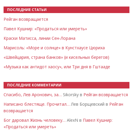
ПОСЛЕДНИЕ СТАТЬИ
Рейган возвращается
Павел Кушнир: «Продаться или умереть»
Краски Матисса, линии Сен-Лорана
Марисоль: «Море и солнце» в Кунстхаусе Цюриха
«Швейцария, страна банков» (и кисельных берегов)
«Музыка как антидот хаосу», или Три дня в Гштааде
ПОСЛЕДНИЕ КОММЕНТАРИИ
Спасибо, Лев Аронович, за…
Sikorsky в
Рейган возвращается
Написано блестяще. Прочитал…
Лев Борщевский в
Рейган
возвращается
Бог даровал Жизнь человеку…
AlexN в
Павел Кушнир:
«Продаться или умереть»