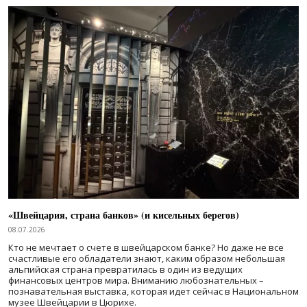
«Швейцария, страна банков» (и кисельных берегов)
08.07.2026
Кто не мечтает о счете в швейцарском банке? Но даже не все
счастливые его обладатели знают, каким образом небольшая
альпийская страна превратилась в один из ведущих
финансовых центров мира. Вниманию любознательных –
познавательная выставка, которая идет сейчас в Национальном
музее Швейцарии в Цюрихе.