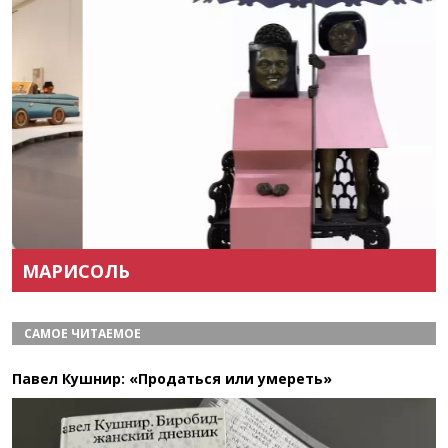
Назад
Вперёд
МАРИСОЛЬ
САМОЕ ЧИТАЕМОЕ
Павел Кушнир: «Продаться или умереть»