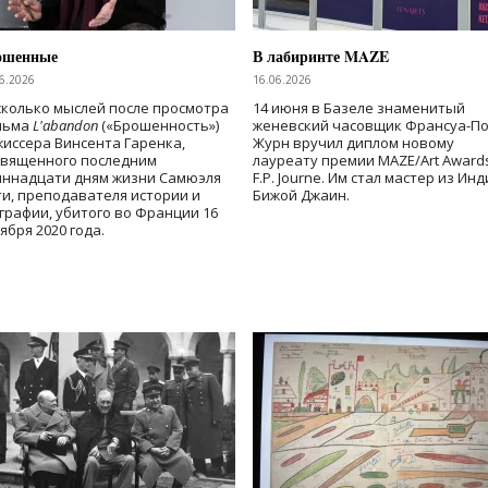
ошенные
В лабиринте MAZE
6.2026
16.06.2026
колько мыслей после просмотра
14 июня в Базеле знаменитый
льма
L'abandon
(«Брошенность»)
женевский часовщик Франсуа-П
иссера Винсента Гаренка,
Журн вручил диплом новому
священного последним
лауреату премии MAZE/Art Award
иннадцати дням жизни Самюэля
F.P. Journe. Им стал мастер из Ин
и, преподавателя истории и
Бижой Джаин.
графии, убитого во Франции 16
ября 2020 года.