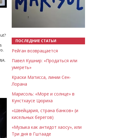
Назад
Вперёд
ut?
ПОСЛЕДНИЕ СТАТЬИ
s
о.
Рейган возвращается
да,
Павел Кушнир: «Продаться или
умереть»
Краски Матисса, линии Сен-
Лорана
Марисоль: «Море и солнце» в
Кунстхаусе Цюриха
«Швейцария, страна банков» (и
кисельных берегов)
«Музыка как антидот хаосу», или
Три дня в Гштааде