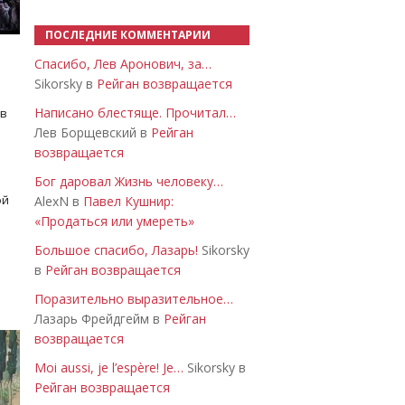
ПОСЛЕДНИЕ КОММЕНТАРИИ
Спасибо, Лев Аронович, за…
Sikorsky в
Рейган возвращается
Написано блестяще. Прочитал…
 в
Лев Борщевский в
Рейган
возвращается
Бог даровал Жизнь человеку…
ой
AlexN в
Павел Кушнир:
«Продаться или умереть»
Большое спасибо, Лазарь!
Sikorsky
в
Рейган возвращается
Поразительно выразительное…
Лазарь Фрейдгейм в
Рейган
возвращается
Moi aussi, je l’espère! Je…
Sikorsky в
Рейган возвращается