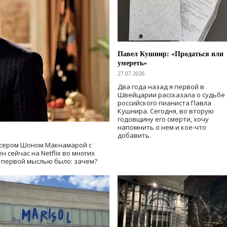
Павел Кушнир: «Продаться или
умереть»
27.07.2026
Два года назад я первой в
Швейцарии рассказала о судьбе
российского пианиста Павла
Кушнира. Сегодня, во вторую
годовщину его смерти, хочу
напомнить о нем и кое-что
добавить.
сером Шоном Макнамарой с
 сейчас на Netflix во многих
й первой мыслью было: зачем?