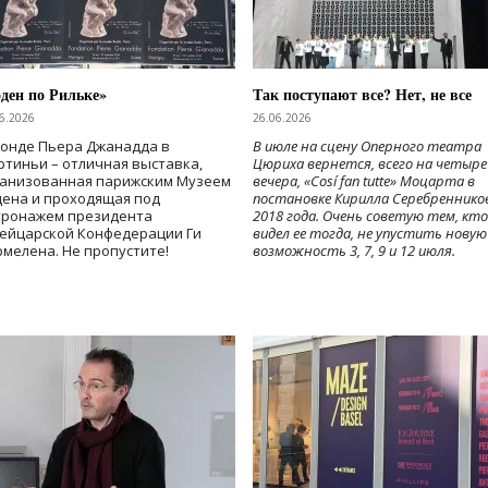
ден по Рильке»
Так поступают все? Нет, не все
6.2026
26.06.2026
Фонде Пьера Джанадда в
В июле на сцену Оперного театра
тиньи – отличная выставка,
Цюриха вернется, всего на четыре
ганизованная парижским Музеем
вечера, «Cosí fan tutte» Моцарта в
дена и проходящая под
постановке Кирилла Серебреннико
тронажем президента
2018 года. Очень советую тем, кто
ейцарской Конфедерации Ги
видел ее тогда, не упустить новую
мелена. Не пропустите!
возможность 3, 7, 9 и 12 июля.