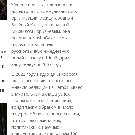
Женеве и опыта в должности
директора по коммуникациям в
организации Международный
Зелёный Крест, основанной
Михаилом Горбачёвым, она
основала NashaGazeta.ch –
первую ежедневную
русскоязычную ежедневную
все
т,
онлайн-газету в Швейцарии,
запущенную в 2007 году.
 в
В 2022 году Надежда Сикорская
ная
оказалась среди тех, кто, по
мнению редакции Le Temps, «внёс
 в
значительный вклад в успех
франкоязычной Швейцарии»,
войдя таким образом в число
лидеров общественного мнения,
а также экономических,
политических, научных и
культурных лидеров: Форум 100.