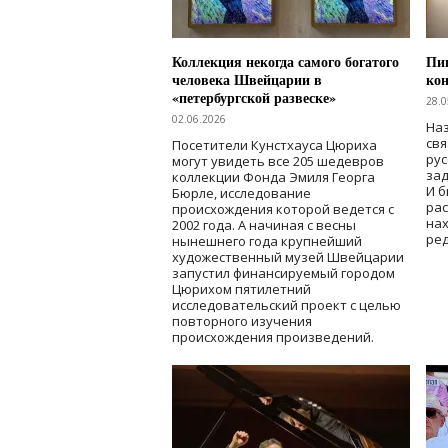
Коллекция некогда самого богатого
Пик
человека Швейцарии в
кон
«петербургской развеске»
28.0
02.06.2026
Наз
свя
Посетители Кунстхауса Цюриха
рус
могут увидеть все 205 шедевров
зад
коллекции Фонда Эмиля Георга
И б
Бюрле, исследование
рас
происхождения которой ведется с
нах
2002 года. А начиная с весны
ред
нынешнего года крупнейший
художественный музей Швейцарии
запустил финансируемый городом
Цюрихом пятилетний
исследовательский проект с целью
повторного изучения
происхождения произведений.