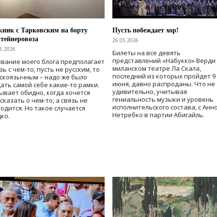
ник с Тарковским на борту
Пусть побеждает хор!
тейнеровоза
26.05.2026
5.2026
Билеты на все девять
представлений «Набукко» Верди
вание моего блога предполагает
миланском театре Ла Скала,
зь с чем-то, пусть не русским, то
последний из которых пройдет 9
скоязычным – надо же было
июня, давно распроданы. Что не
ать самой себе какие-то рамки.
удивительно, учитывая
ывает обидно, когда хочется
гениальность музыки и уровень
сказать о чем-то, а связь не
исполнительского состава, с Анн
одится. Но такое случается
Нетребко в партии Абигайль.
ко.