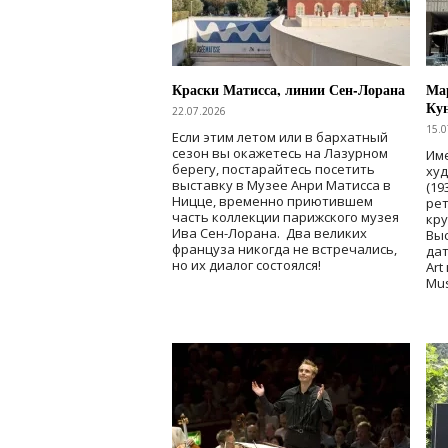
Краски Матисса, линии Сен-Лорана
Мар
Ку
22.07.2026
15.0
Если этим летом или в бархатный
сезон вы окажетесь на Лазурном
Име
берегу, постарайтесь посетить
ху
выставку в Музее Анри Матисса в
(19
Ницце, временно приютившем
рет
часть коллекции парижского музея
кр
Ива Сен-Лорана. Два великих
Выс
француза никогда не встречались,
дат
но их диалог состоялся!
Art
Mu