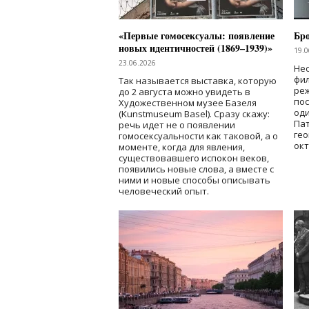
«Первые гомосексуалы: появление
Бр
новых идентичностей (1869–1939)»
19.0
23.06.2026
Нес
фи
Так называется выставка, которую
реж
до 2 августа можно увидеть в
по
Художественном музее Базеля
од
(Kunstmuseum Basel). Сразу скажу:
Пат
речь идет не о появлении
гео
гомосексуальности как таковой, а о
окт
моменте, когда для явления,
существовавшего испокон веков,
появились новые слова, а вместе с
ними и новые способы описывать
человеческий опыт.