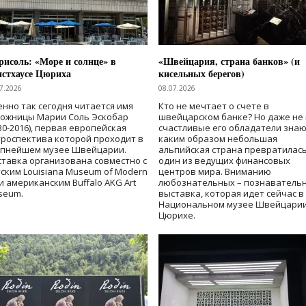
исоль: «Море и солнце» в
«Швейцария, страна банков» (и
нстхаусе Цюриха
кисельных берегов)
7.2026
08.07.2026
нно так сегодня читается имя
Кто не мечтает о счете в
дожницы Марии Соль Эскобар
швейцарском банке? Но даже не 
30-2016), первая европейская
счастливые его обладатели знаю
роспектива которой проходит в
каким образом небольшая
упнейшем музее Швейцарии.
альпийская страна превратилась
тавка организована совместно с
один из ведущих финансовых
ским Louisiana Museum of Modern
центров мира. Вниманию
 и американским Buffalo AKG Art
любознательных – познаватель
seum.
выставка, которая идет сейчас в
Национальном музее Швейцарии
Цюрихе.