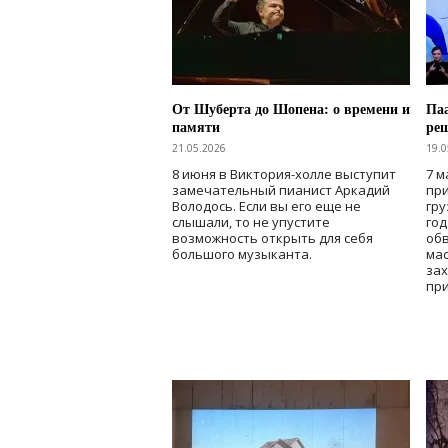
От Шуберта до Шопена: о времени и
Паа
памяти
ре
21.05.2026
19.0
8 июня в Виктория-холле выступит
7 м
замечательный пианист Аркадий
при
Володось. Если вы его еще не
гру
слышали, то не упустите
го
возможность открыть для себя
об
большого музыканта.
мас
зах
при