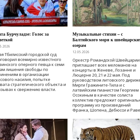
та Бурчуладзе: Голос за
Музыкальные стихии – с
шеткой
Балтийского моря к швейцарски
озерам
5.2026
12.05.2026
ая Тбилисский городской суд
говорил всемирно известного
Оркестр Романдской Швейцарии
зинского оперного певца к семи
приглашает всех меломанов на
дам лишения свободы
по
концерты в Женеве, Лозанне и
винениям в организации
Люцерне 20, 21 и 22 мая. Под
сового насилия, попытке
руководством литовского дириж
вата стратегического объекта и
Мирги Гражините-Тила и с
зывах к свержению власти
.
латвийским пианистом Георгием
Осокиным в качестве солиста
коллектив предложит оригиналь
программу из произведений
Франка, Шопена, Дебюсси и Раве