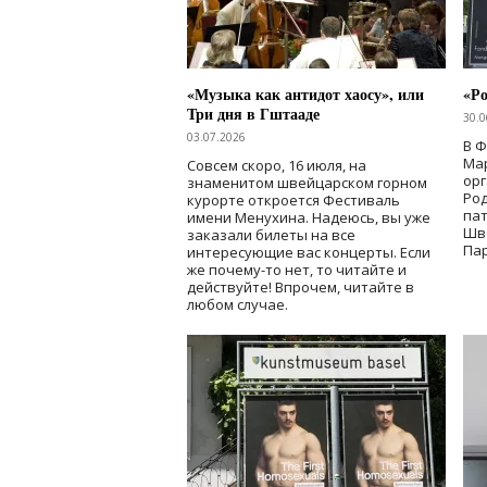
«Музыка как антидот хаосу», или
«Ро
Три дня в Гштааде
30.0
03.07.2026
В 
Мар
Совсем скоро, 16 июля, на
ор
знаменитом швейцарском горном
Ро
курорте откроется Фестиваль
па
имени Менухина. Надеюсь, вы уже
Шв
заказали билеты на все
Пар
интересующие вас концерты. Если
же почему-то нет, то читайте и
действуйте! Впрочем, читайте в
любом случае.