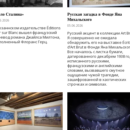
ело Сталина»
Русская загадка в Фонде Яна
Михальского
6.2026
05.06.2026
озаннском издательстве Éditions
r sur Blanc вышел французский
Русский акцент в коллекции Art Br
ревод романа Джайлса Милтона,
Я совершенно не ожидала
полненный Флоранс Герц.
обнаружить его на выставке Écrit
d’Art Brut в Фонде Яна Михальског
Все началось с листка бумаги,
датированного декабрем 1938 го
исписанного русскими,
французскими и английскими
словами, вызвавшего смутное
ощущение чужой трагедии,
зашифрованной в хаотических
строчках и символах.