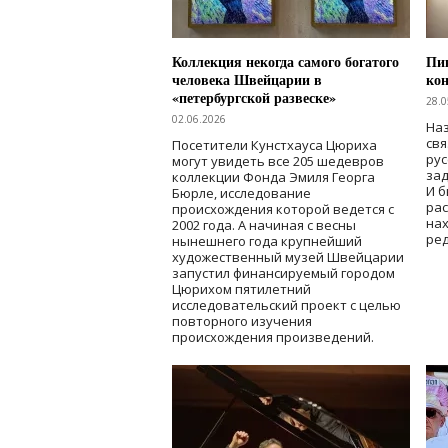
Коллекция некогда самого богатого
Пик
человека Швейцарии в
кон
«петербургской развеске»
28.0
02.06.2026
Наз
свя
Посетители Кунстхауса Цюриха
рус
могут увидеть все 205 шедевров
зад
коллекции Фонда Эмиля Георга
И б
Бюрле, исследование
рас
происхождения которой ведется с
нах
2002 года. А начиная с весны
ред
нынешнего года крупнейший
художественный музей Швейцарии
запустил финансируемый городом
Цюрихом пятилетний
исследовательский проект с целью
повторного изучения
происхождения произведений.