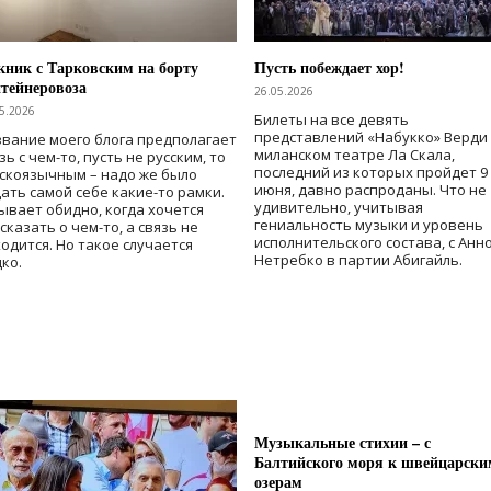
ник с Тарковским на борту
Пусть побеждает хор!
тейнеровоза
26.05.2026
5.2026
Билеты на все девять
представлений «Набукко» Верди
вание моего блога предполагает
миланском театре Ла Скала,
зь с чем-то, пусть не русским, то
последний из которых пройдет 9
скоязычным – надо же было
июня, давно распроданы. Что не
ать самой себе какие-то рамки.
удивительно, учитывая
ывает обидно, когда хочется
гениальность музыки и уровень
сказать о чем-то, а связь не
исполнительского состава, с Анн
одится. Но такое случается
Нетребко в партии Абигайль.
ко.
Музыкальные стихии – с
Балтийского моря к швейцарски
озерам