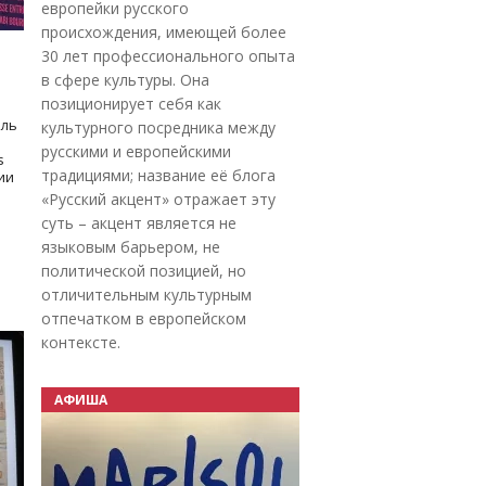
европейки русского
происхождения, имеющей более
30 лет профессионального опыта
в сфере культуры. Она
позиционирует себя как
оль
культурного посредника между
русскими и европейскими
s
традициями; название её блога
дии
«Русский акцент» отражает эту
суть – акцент является не
языковым барьером, не
политической позицией, но
отличительным культурным
отпечатком в европейском
контексте.
АФИША