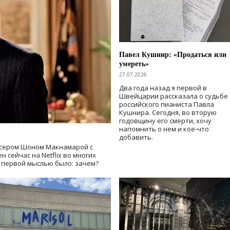
Павел Кушнир: «Продаться или
умереть»
27.07.2026
Два года назад я первой в
Швейцарии рассказала о судьбе
российского пианиста Павла
Кушнира. Сегодня, во вторую
годовщину его смерти, хочу
напомнить о нем и кое-что
добавить.
сером Шоном Макнамарой с
 сейчас на Netflix во многих
й первой мыслью было: зачем?