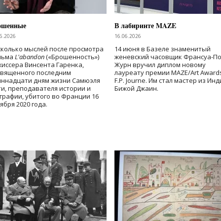
ошенные
В лабиринте MAZE
6.2026
16.06.2026
колько мыслей после просмотра
14 июня в Базеле знаменитый
льма
L'abandon
(«Брошенность»)
женевский часовщик Франсуа-П
иссера Винсента Гаренка,
Журн вручил диплом новому
священного последним
лауреату премии MAZE/Art Award
иннадцати дням жизни Самюэля
F.P. Journe. Им стал мастер из Ин
и, преподавателя истории и
Бижой Джаин.
графии, убитого во Франции 16
ября 2020 года.