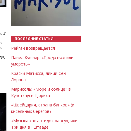
Назад
Вперёд
ut?
ПОСЛЕДНИЕ СТАТЬИ
s
о.
Рейган возвращается
да,
Павел Кушнир: «Продаться или
умереть»
Краски Матисса, линии Сен-
Лорана
Марисоль: «Море и солнце» в
Кунстхаусе Цюриха
«Швейцария, страна банков» (и
кисельных берегов)
«Музыка как антидот хаосу», или
Три дня в Гштааде