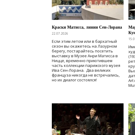
Краски Матисса, линии Сен-Лорана
Мар
Ку
22.07.2026
15.0
Если этим летом или в бархатный
сезон вы окажетесь на Лазурном
Име
берегу, постарайтесь посетить
ху
выставку в Музее Анри Матисса в
(19
Ницце, временно приютившем
рет
часть коллекции парижского музея
кр
Ива Сен-Лорана. Два великих
Выс
француза никогда не встречались,
дат
но их диалог состоялся!
Art
Mu