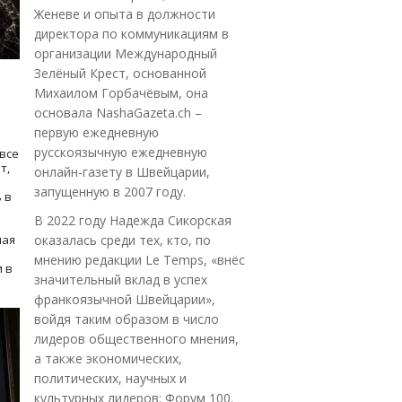
Женеве и опыта в должности
директора по коммуникациям в
организации Международный
Зелёный Крест, основанной
Михаилом Горбачёвым, она
основала NashaGazeta.ch –
первую ежедневную
русскоязычную ежедневную
все
т,
онлайн-газету в Швейцарии,
запущенную в 2007 году.
 в
В 2022 году Надежда Сикорская
ная
оказалась среди тех, кто, по
мнению редакции Le Temps, «внёс
 в
значительный вклад в успех
франкоязычной Швейцарии»,
войдя таким образом в число
лидеров общественного мнения,
а также экономических,
политических, научных и
культурных лидеров: Форум 100.