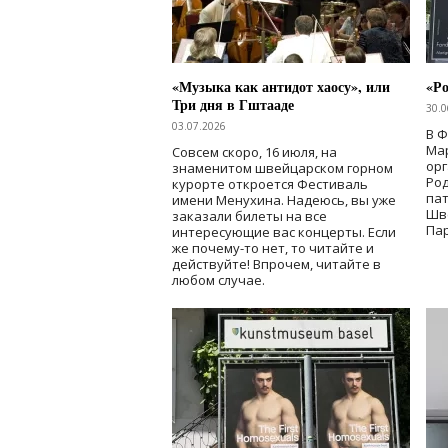
«Музыка как антидот хаосу», или
«Ро
Три дня в Гштааде
30.0
03.07.2026
В 
Мар
Совсем скоро, 16 июля, на
ор
знаменитом швейцарском горном
Ро
курорте откроется Фестиваль
па
имени Менухина. Надеюсь, вы уже
Шв
заказали билеты на все
Пар
интересующие вас концерты. Если
же почему-то нет, то читайте и
действуйте! Впрочем, читайте в
любом случае.