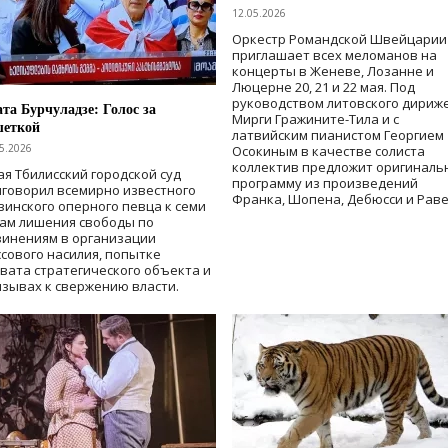
12.05.2026
Оркестр Романдской Швейцарии
приглашает всех меломанов на
концерты в Женеве, Лозанне и
Люцерне 20, 21 и 22 мая. Под
руководством литовского дириж
та Бурчуладзе: Голос за
Мирги Гражините-Тила и с
шеткой
латвийским пианистом Георгием
5.2026
Осокиным в качестве солиста
коллектив предложит оригиналь
ая Тбилисский городской суд
программу из произведений
говорил всемирно известного
Франка, Шопена, Дебюсси и Раве
зинского оперного певца к семи
дам лишения свободы
по
винениям в организации
сового насилия, попытке
вата стратегического объекта и
зывах к свержению власти
.