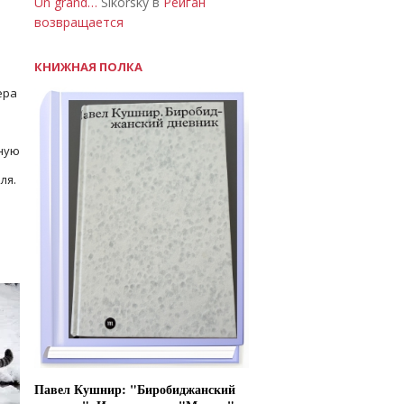
Un grand…
Sikorsky в
Рейган
возвращается
КНИЖНАЯ ПОЛКА
ера
ную
ля.
Павел Кушнир: "Биробиджанский