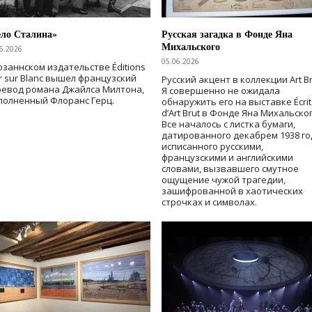
ело Сталина»
Русская загадка в Фонде Яна
Михальского
6.2026
05.06.2026
озаннском издательстве Éditions
r sur Blanc вышел французский
Русский акцент в коллекции Art Br
ревод романа Джайлса Милтона,
Я совершенно не ожидала
полненный Флоранс Герц.
обнаружить его на выставке Écrit
d’Art Brut в Фонде Яна Михальског
Все началось с листка бумаги,
датированного декабрем 1938 го
исписанного русскими,
французскими и английскими
словами, вызвавшего смутное
ощущение чужой трагедии,
зашифрованной в хаотических
строчках и символах.