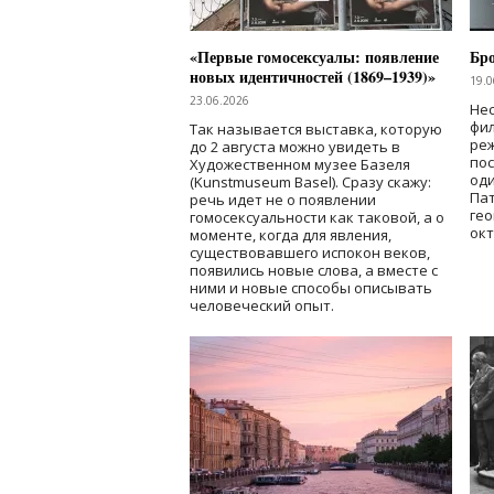
«Первые гомосексуалы: появление
Бр
новых идентичностей (1869–1939)»
19.0
23.06.2026
Нес
фи
Так называется выставка, которую
реж
до 2 августа можно увидеть в
по
Художественном музее Базеля
од
(Kunstmuseum Basel). Сразу скажу:
Пат
речь идет не о появлении
гео
гомосексуальности как таковой, а о
окт
моменте, когда для явления,
существовавшего испокон веков,
появились новые слова, а вместе с
ними и новые способы описывать
человеческий опыт.