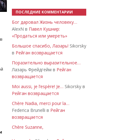
ПОСЛЕДНИЕ КОММЕНТАРИИ
Бог даровал Жизнь человеку…
AlexN в
Павел Кушнир:
«Продаться или умереть»
 в
Большое спасибо, Лазарь!
Sikorsky
в
Рейган возвращается
Поразительно выразительное…
ой
Лазарь Фрейдгейм в
Рейган
возвращается
Moi aussi, je l’espère! Je…
Sikorsky в
Рейган возвращается
Chère Nadia, merci pour la…
Federica Brunelli в
Рейган
возвращается
Chère Suzanne,
м