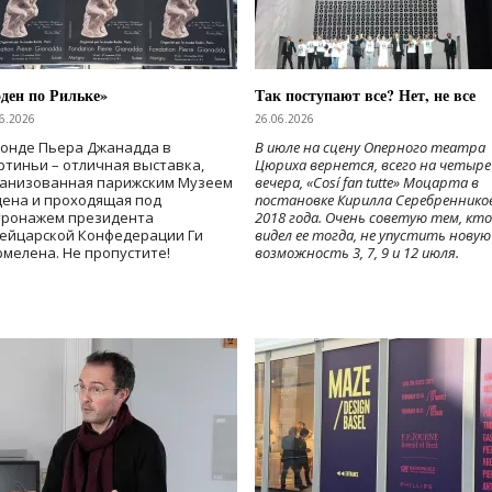
ден по Рильке»
Так поступают все? Нет, не все
6.2026
26.06.2026
Фонде Пьера Джанадда в
В июле на сцену Оперного театра
тиньи – отличная выставка,
Цюриха вернется, всего на четыре
ганизованная парижским Музеем
вечера, «Cosí fan tutte» Моцарта в
дена и проходящая под
постановке Кирилла Серебреннико
тронажем президента
2018 года. Очень советую тем, кто
ейцарской Конфедерации Ги
видел ее тогда, не упустить новую
мелена. Не пропустите!
возможность 3, 7, 9 и 12 июля.