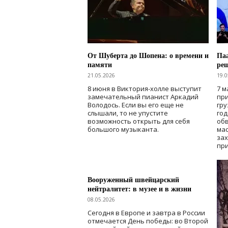
От Шуберта до Шопена: о времени и
Паа
памяти
ре
21.05.2026
19.0
8 июня в Виктория-холле выступит
7 м
замечательный пианист Аркадий
при
Володось. Если вы его еще не
гру
слышали, то не упустите
го
возможность открыть для себя
об
большого музыканта.
мас
зах
при
Вооруженный швейцарский
нейтралитет: в музее и в жизни
08.05.2026
Сегодня в Европе и завтра в России
отмечается День победы: во Второй