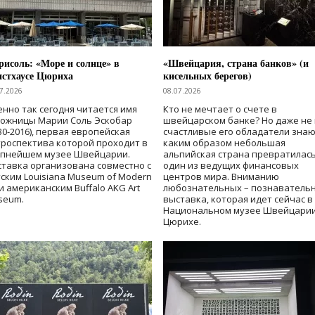
исоль: «Море и солнце» в
«Швейцария, страна банков» (и
нстхаусе Цюриха
кисельных берегов)
7.2026
08.07.2026
нно так сегодня читается имя
Кто не мечтает о счете в
дожницы Марии Соль Эскобар
швейцарском банке? Но даже не 
30-2016), первая европейская
счастливые его обладатели знаю
роспектива которой проходит в
каким образом небольшая
упнейшем музее Швейцарии.
альпийская страна превратилась
тавка организована совместно с
один из ведущих финансовых
ским Louisiana Museum of Modern
центров мира. Вниманию
 и американским Buffalo AKG Art
любознательных – познаватель
seum.
выставка, которая идет сейчас в
Национальном музее Швейцарии
Цюрихе.