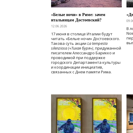
«Белые ночи» в Риме: зачем
«Д
итальянцам Достоевский?
09.0
12.06.2026
В л
Noi
17 июня в столице Италии будут
пе
читать «Белые ночи» Достоевского.
вы
Такова суть акции
La tempesta
silenziosa (
«
Тихая буря
»
)
, придуманной
писателем Алессандро Барикко и
проводимой при поддержке
городского Департамента культуры
и координации инициатив,
связанных с Днем памяти Рима.