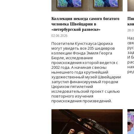
Коллекция некогда самого богатого
Пик
человека Швейцарии в
кон
«петербургской развеске»
28.0
02.06.2026
Наз
свя
Посетители Кунстхауса Цюриха
рус
могут увидеть все 205 шедевров
зад
коллекции Фонда Эмиля Георга
И б
Бюрле, исследование
рас
происхождения которой ведется с
нах
2002 года. А начиная с весны
ред
нынешнего года крупнейший
художественный музей Швейцарии
запустил финансируемый городом
Цюрихом пятилетний
исследовательский проект с целью
повторного изучения
происхождения произведений.