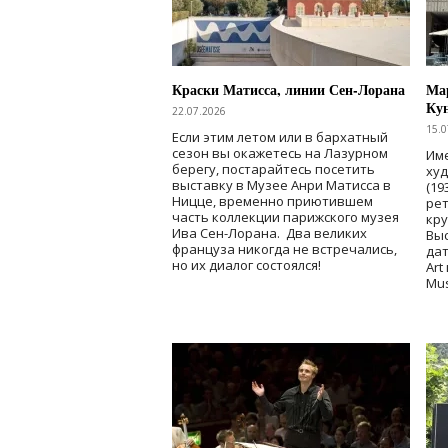
Краски Матисса, линии Сен-Лорана
Мар
Ку
22.07.2026
15.0
Если этим летом или в бархатный
сезон вы окажетесь на Лазурном
Име
берегу, постарайтесь посетить
ху
выставку в Музее Анри Матисса в
(19
Ницце, временно приютившем
рет
часть коллекции парижского музея
кр
Ива Сен-Лорана. Два великих
Выс
француза никогда не встречались,
дат
но их диалог состоялся!
Art
Mu