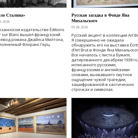
ело Сталина»
Русская загадка в Фонде Яна
Михальского
6.2026
05.06.2026
озаннском издательстве Éditions
r sur Blanc вышел французский
Русский акцент в коллекции Art Br
ревод романа Джайлса Милтона,
Я совершенно не ожидала
полненный Флоранс Герц.
обнаружить его на выставке Écrit
d’Art Brut в Фонде Яна Михальског
Все началось с листка бумаги,
датированного декабрем 1938 го
исписанного русскими,
французскими и английскими
словами, вызвавшего смутное
ощущение чужой трагедии,
зашифрованной в хаотических
строчках и символах.