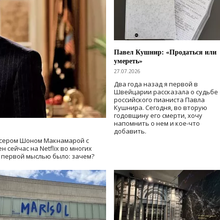
Павел Кушнир: «Продаться или
умереть»
27.07.2026
Два года назад я первой в
Швейцарии рассказала о судьбе
российского пианиста Павла
Кушнира. Сегодня, во вторую
годовщину его смерти, хочу
напомнить о нем и кое-что
добавить.
сером Шоном Макнамарой с
 сейчас на Netflix во многих
й первой мыслью было: зачем?