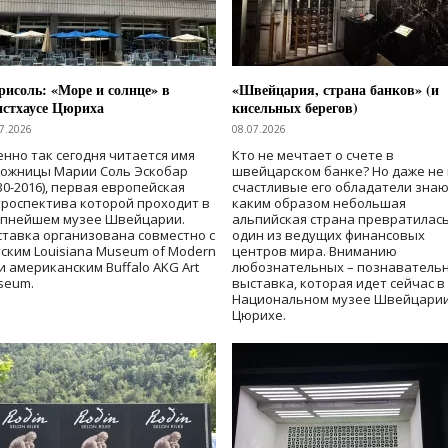
исоль: «Море и солнце» в
«Швейцария, страна банков» (и
нстхаусе Цюриха
кисельных берегов)
7.2026
08.07.2026
нно так сегодня читается имя
Кто не мечтает о счете в
дожницы Марии Соль Эскобар
швейцарском банке? Но даже не 
30-2016), первая европейская
счастливые его обладатели знаю
роспектива которой проходит в
каким образом небольшая
упнейшем музее Швейцарии.
альпийская страна превратилась
тавка организована совместно с
один из ведущих финансовых
ским Louisiana Museum of Modern
центров мира. Вниманию
 и американским Buffalo AKG Art
любознательных – познаватель
seum.
выставка, которая идет сейчас в
Национальном музее Швейцарии
Цюрихе.