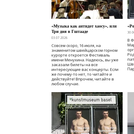
«Музыка как антидот хаосу», или
«Ро
Три дня в Гштааде
30.0
03.07.2026
В 
Мар
Совсем скоро, 16 июля, на
ор
знаменитом швейцарском горном
Ро
курорте откроется Фестиваль
па
имени Менухина. Надеюсь, вы уже
Шв
заказали билеты на все
Пар
интересующие вас концерты. Если
же почему-то нет, то читайте и
действуйте! Впрочем, читайте в
любом случае.