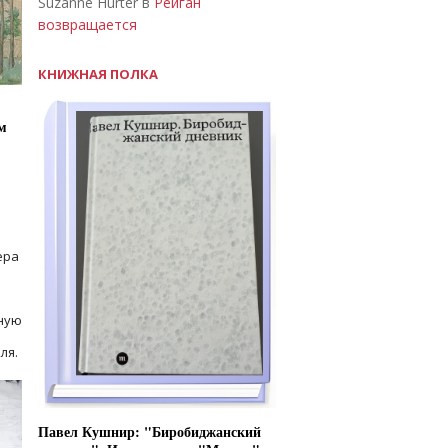
Suzanne Hurter в
Рейган
возвращается
КНИЖНАЯ ПОЛКА
м
ера
ную
ля.
Павел Кушнир: "Биробиджанский