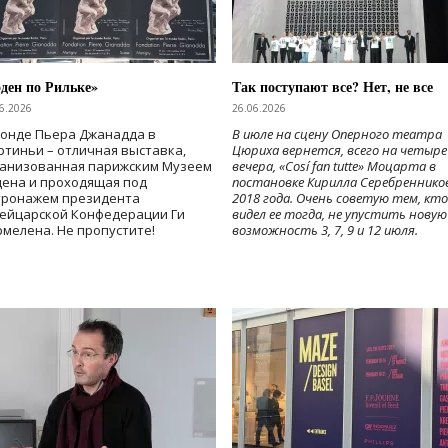
ден по Рильке»
Так поступают все? Нет, не все
6.2026
26.06.2026
Фонде Пьера Джанадда в
В июле на сцену Оперного театра
тиньи – отличная выставка,
Цюриха вернется, всего на четыре
ганизованная парижским Музеем
вечера, «Cosí fan tutte» Моцарта в
дена и проходящая под
постановке Кирилла Серебреннико
тронажем президента
2018 года. Очень советую тем, кто
ейцарской Конфедерации Ги
видел ее тогда, не упустить новую
мелена. Не пропустите!
возможность 3, 7, 9 и 12 июля.