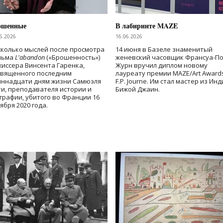
ошенные
В лабиринте MAZE
6.2026
16.06.2026
колько мыслей после просмотра
14 июня в Базеле знаменитый
льма
L'abandon
(«Брошенность»)
женевский часовщик Франсуа-П
иссера Винсента Гаренка,
Журн вручил диплом новому
священного последним
лауреату премии MAZE/Art Award
иннадцати дням жизни Самюэля
F.P. Journe. Им стал мастер из Ин
и, преподавателя истории и
Бижой Джаин.
графии, убитого во Франции 16
ября 2020 года.