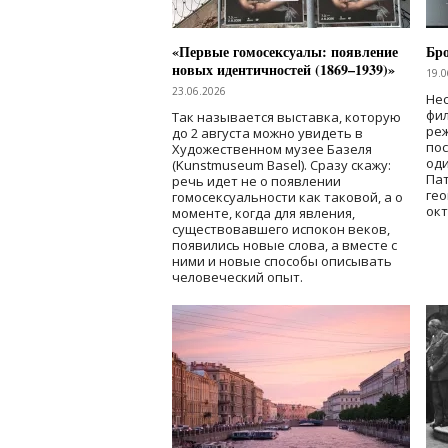
«Первые гомосексуалы: появление
Бр
новых идентичностей (1869–1939)»
19.0
23.06.2026
Нес
фи
Так называется выставка, которую
реж
до 2 августа можно увидеть в
по
Художественном музее Базеля
од
(Kunstmuseum Basel). Сразу скажу:
Пат
речь идет не о появлении
гео
гомосексуальности как таковой, а о
окт
моменте, когда для явления,
существовавшего испокон веков,
появились новые слова, а вместе с
ними и новые способы описывать
человеческий опыт.