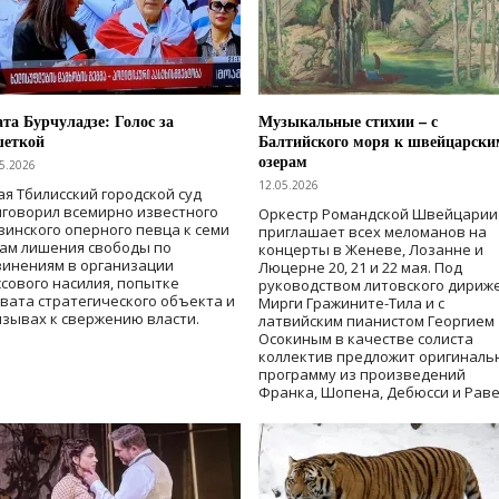
та Бурчуладзе: Голос за
Музыкальные стихии – с
шеткой
Балтийского моря к швейцарски
озерам
5.2026
12.05.2026
ая Тбилисский городской суд
говорил всемирно известного
Оркестр Романдской Швейцарии
зинского оперного певца к семи
приглашает всех меломанов на
дам лишения свободы
по
концерты в Женеве, Лозанне и
винениям в организации
Люцерне 20, 21 и 22 мая. Под
сового насилия, попытке
руководством литовского дириж
вата стратегического объекта и
Мирги Гражините-Тила и с
зывах к свержению власти
.
латвийским пианистом Георгием
Осокиным в качестве солиста
коллектив предложит оригиналь
программу из произведений
Франка, Шопена, Дебюсси и Раве