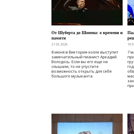
От Шуберта до Шопена: о времени и
Паа
памяти
ре
21.05.2026
19.0
8 июня в Виктория-холле выступит
7 м
замечательный пианист Аркадий
при
Володось. Если вы его еще не
гру
слышали, то не упустите
го
возможность открыть для себя
об
большого музыканта.
мас
зах
при