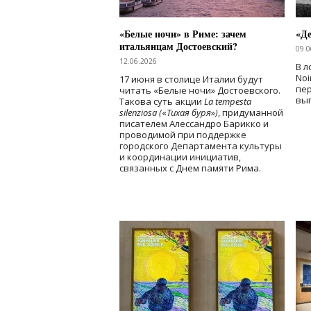
«Белые ночи» в Риме: зачем
«Д
итальянцам Достоевский?
09.0
12.06.2026
В л
Noi
17 июня в столице Италии будут
пе
читать «Белые ночи» Достоевского.
вы
Такова суть акции
La tempesta
silenziosa (
«
Тихая буря
»
)
, придуманной
писателем Алессандро Барикко и
проводимой при поддержке
городского Департамента культуры
и координации инициатив,
связанных с Днем памяти Рима.