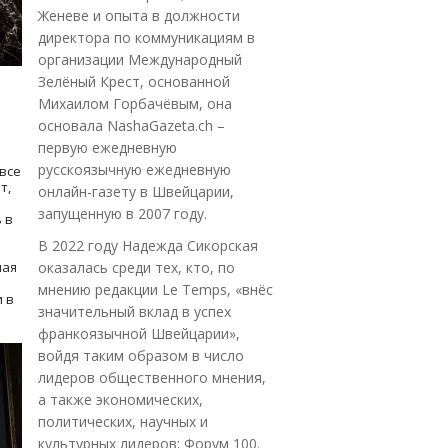
Женеве и опыта в должности
директора по коммуникациям в
организации Международный
Зелёный Крест, основанной
Михаилом Горбачёвым, она
основала NashaGazeta.ch –
первую ежедневную
русскоязычную ежедневную
все
т,
онлайн-газету в Швейцарии,
запущенную в 2007 году.
 в
В 2022 году Надежда Сикорская
ная
оказалась среди тех, кто, по
мнению редакции Le Temps, «внёс
 в
значительный вклад в успех
франкоязычной Швейцарии»,
войдя таким образом в число
лидеров общественного мнения,
а также экономических,
политических, научных и
культурных лидеров: Форум 100.