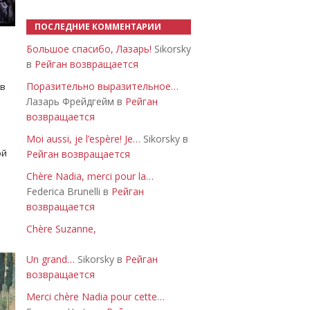
ПОСЛЕДНИЕ КОММЕНТАРИИ
Большое спасибо, Лазарь!
Sikorsky
в
Рейган возвращается
Поразительно выразительное…
 в
Лазарь Фрейдгейм в
Рейган
возвращается
Moi aussi, je l’espère! Je…
Sikorsky в
ой
Рейган возвращается
Chère Nadia, merci pour la…
Federica Brunelli в
Рейган
возвращается
Chère Suzanne,
Un grand…
Sikorsky в
Рейган
возвращается
Merci chère Nadia pour cette…