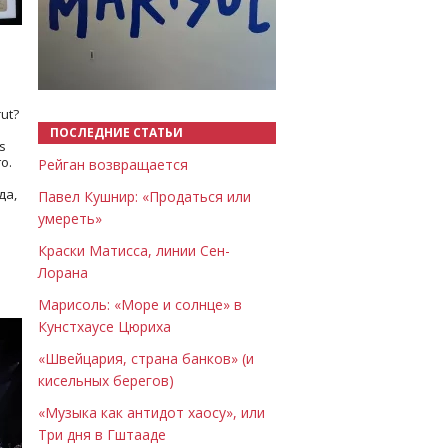
Назад
Вперёд
ut?
ПОСЛЕДНИЕ СТАТЬИ
s
о.
Рейган возвращается
да,
Павел Кушнир: «Продаться или
умереть»
Краски Матисса, линии Сен-
Лорана
Марисоль: «Море и солнце» в
Кунстхаусе Цюриха
«Швейцария, страна банков» (и
кисельных берегов)
«Музыка как антидот хаосу», или
Три дня в Гштааде