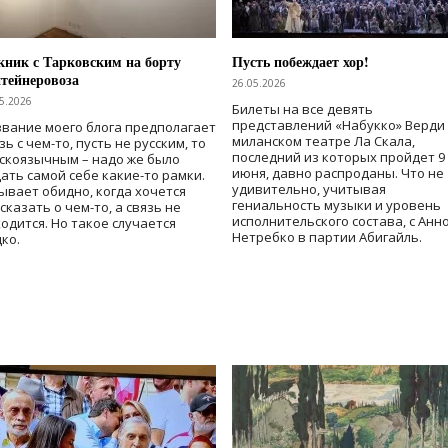
ник с Тарковским на борту
Пусть побеждает хор!
тейнеровоза
26.05.2026
5.2026
Билеты на все девять
представлений «Набукко» Верди
вание моего блога предполагает
миланском театре Ла Скала,
зь с чем-то, пусть не русским, то
последний из которых пройдет 9
скоязычным – надо же было
июня, давно распроданы. Что не
ать самой себе какие-то рамки.
удивительно, учитывая
ывает обидно, когда хочется
гениальность музыки и уровень
сказать о чем-то, а связь не
исполнительского состава, с Анн
одится. Но такое случается
Нетребко в партии Абигайль.
ко.