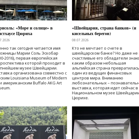
исоль: «Море и солнце» в
«Швейцария, страна банков» (и
нстхаусе Цюриха
кисельных берегов)
7.2026
08.07.2026
нно так сегодня читается имя
Кто не мечтает о счете в
дожницы Марии Соль Эскобар
швейцарском банке? Но даже не 
30-2016), первая европейская
счастливые его обладатели знаю
роспектива которой проходит в
каким образом небольшая
упнейшем музее Швейцарии.
альпийская страна превратилась
тавка организована совместно с
один из ведущих финансовых
ским Louisiana Museum of Modern
центров мира. Вниманию
 и американским Buffalo AKG Art
любознательных – познаватель
seum.
выставка, которая идет сейчас в
Национальном музее Швейцарии
Цюрихе.