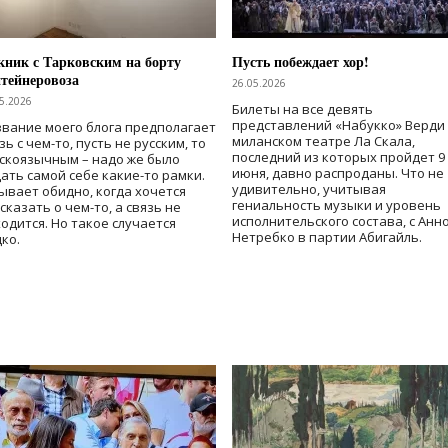
ник с Тарковским на борту
Пусть побеждает хор!
тейнеровоза
26.05.2026
5.2026
Билеты на все девять
представлений «Набукко» Верди
вание моего блога предполагает
миланском театре Ла Скала,
зь с чем-то, пусть не русским, то
последний из которых пройдет 9
скоязычным – надо же было
июня, давно распроданы. Что не
ать самой себе какие-то рамки.
удивительно, учитывая
ывает обидно, когда хочется
гениальность музыки и уровень
сказать о чем-то, а связь не
исполнительского состава, с Анн
одится. Но такое случается
Нетребко в партии Абигайль.
ко.