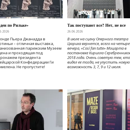
ден по Рильке»
Так поступают все? Нет, не все
6.2026
26.06.2026
Фонде Пьера Джанадда в
В июле на сцену Оперного театра
тиньи – отличная выставка,
Цюриха вернется, всего на четыре
ганизованная парижским Музеем
вечера, «Cosí fan tutte» Моцарта в
дена и проходящая под
постановке Кирилла Серебреннико
тронажем президента
2018 года. Очень советую тем, кто
ейцарской Конфедерации Ги
видел ее тогда, не упустить новую
мелена. Не пропустите!
возможность 3, 7, 9 и 12 июля.