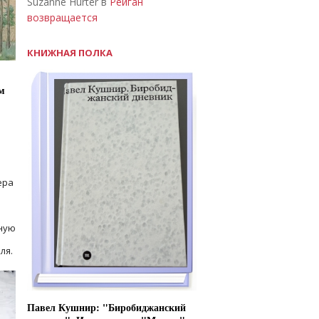
Suzanne Hurter в
Рейган
возвращается
КНИЖНАЯ ПОЛКА
м
ера
ную
ля.
Павел Кушнир: "Биробиджанский