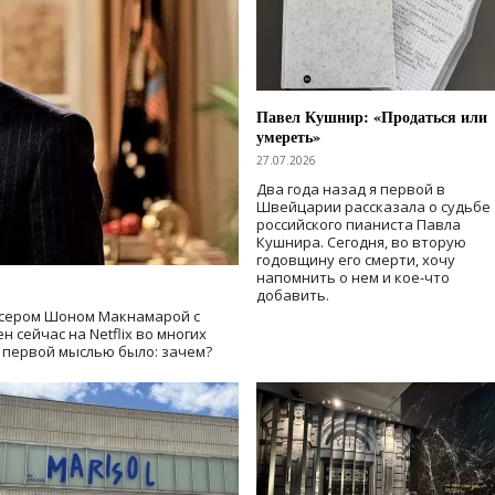
Павел Кушнир: «Продаться или
умереть»
27.07.2026
Два года назад я первой в
Швейцарии рассказала о судьбе
российского пианиста Павла
Кушнира. Сегодня, во вторую
годовщину его смерти, хочу
напомнить о нем и кое-что
добавить.
сером Шоном Макнамарой с
 сейчас на Netflix во многих
й первой мыслью было: зачем?