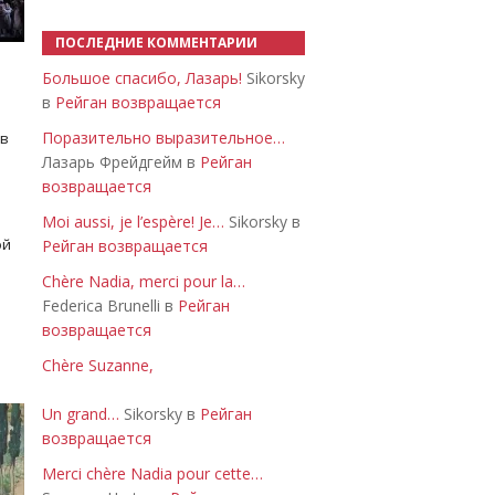
ПОСЛЕДНИЕ КОММЕНТАРИИ
Большое спасибо, Лазарь!
Sikorsky
в
Рейган возвращается
Поразительно выразительное…
 в
Лазарь Фрейдгейм в
Рейган
возвращается
Moi aussi, je l’espère! Je…
Sikorsky в
ой
Рейган возвращается
Chère Nadia, merci pour la…
Federica Brunelli в
Рейган
возвращается
Chère Suzanne,
Un grand…
Sikorsky в
Рейган
возвращается
Merci chère Nadia pour cette…