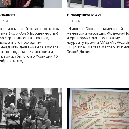
ошенные
В лабиринте MAZE
6.2026
16.06.2026
колько мыслей после просмотра
14 июня в Базеле знаменитый
льма
L'abandon
(«Брошенность»)
женевский часовщик Франсуа-П
иссера Винсента Гаренка,
Журн вручил диплом новому
священного последним
лауреату премии MAZE/Art Award
иннадцати дням жизни Самюэля
F.P. Journe. Им стал мастер из Ин
и, преподавателя истории и
Бижой Джаин.
графии, убитого во Франции 16
ября 2020 года.