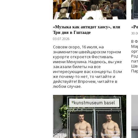
«Музыка как антидот хаосу», или
«Ро
Три дня в Гштааде
30.0
03.07.2026
В 
Мар
Совсем скоро, 16 июля, на
ор
знаменитом швейцарском горном
Ро
курорте откроется Фестиваль
па
имени Менухина. Надеюсь, вы уже
Шв
заказали билеты на все
Пар
интересующие вас концерты. Если
же почему-то нет, то читайте и
действуйте! Впрочем, читайте в
любом случае.