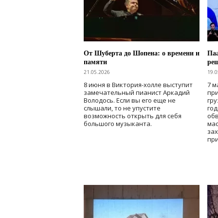
От Шуберта до Шопена: о времени и
Паа
памяти
ре
21.05.2026
19.0
8 июня в Виктория-холле выступит
7 м
замечательный пианист Аркадий
при
Володось. Если вы его еще не
гру
слышали, то не упустите
го
возможность открыть для себя
об
большого музыканта.
мас
зах
при