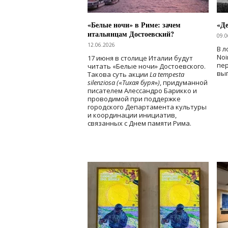
«Белые ночи» в Риме: зачем
«Д
итальянцам Достоевский?
09.0
12.06.2026
В л
Noi
17 июня в столице Италии будут
пе
читать «Белые ночи» Достоевского.
вы
Такова суть акции
La tempesta
silenziosa (
«
Тихая буря
»
)
, придуманной
писателем Алессандро Барикко и
проводимой при поддержке
городского Департамента культуры
и координации инициатив,
связанных с Днем памяти Рима.