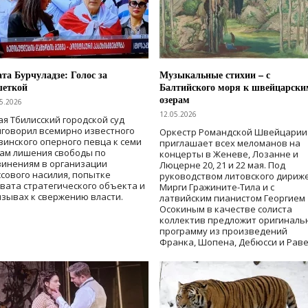
та Бурчуладзе: Голос за
Музыкальные стихии – с
шеткой
Балтийского моря к швейцарски
озерам
5.2026
12.05.2026
ая Тбилисский городской суд
говорил всемирно известного
Оркестр Романдской Швейцарии
зинского оперного певца к семи
приглашает всех меломанов на
дам лишения свободы
по
концерты в Женеве, Лозанне и
винениям в организации
Люцерне 20, 21 и 22 мая. Под
сового насилия, попытке
руководством литовского дириж
вата стратегического объекта и
Мирги Гражините-Тила и с
зывах к свержению власти
.
латвийским пианистом Георгием
Осокиным в качестве солиста
коллектив предложит оригиналь
программу из произведений
Франка, Шопена, Дебюсси и Раве