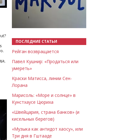
Назад
Вперёд
ut?
ПОСЛЕДНИЕ СТАТЬИ
s
о.
Рейган возвращается
да,
Павел Кушнир: «Продаться или
умереть»
Краски Матисса, линии Сен-
Лорана
Марисоль: «Море и солнце» в
Кунстхаусе Цюриха
«Швейцария, страна банков» (и
кисельных берегов)
«Музыка как антидот хаосу», или
Три дня в Гштааде