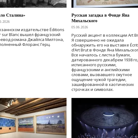
ело Сталина»
Русская загадка в Фонде Яна
Михальского
6.2026
05.06.2026
озаннском издательстве Éditions
r sur Blanc вышел французский
Русский акцент в коллекции Art Br
ревод романа Джайлса Милтона,
Я совершенно не ожидала
полненный Флоранс Герц.
обнаружить его на выставке Écrit
d’Art Brut в Фонде Яна Михальског
Все началось с листка бумаги,
датированного декабрем 1938 го
исписанного русскими,
французскими и английскими
словами, вызвавшего смутное
ощущение чужой трагедии,
зашифрованной в хаотических
строчках и символах.