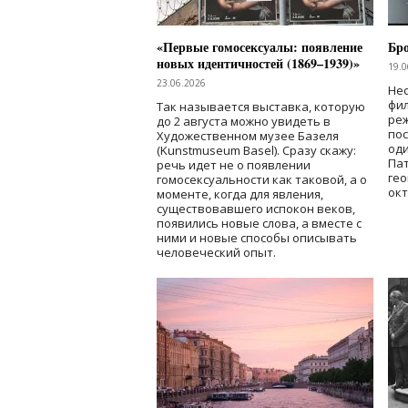
«Первые гомосексуалы: появление
Бр
новых идентичностей (1869–1939)»
19.0
23.06.2026
Нес
фи
Так называется выставка, которую
реж
до 2 августа можно увидеть в
по
Художественном музее Базеля
од
(Kunstmuseum Basel). Сразу скажу:
Пат
речь идет не о появлении
гео
гомосексуальности как таковой, а о
окт
моменте, когда для явления,
существовавшего испокон веков,
появились новые слова, а вместе с
ними и новые способы описывать
человеческий опыт.