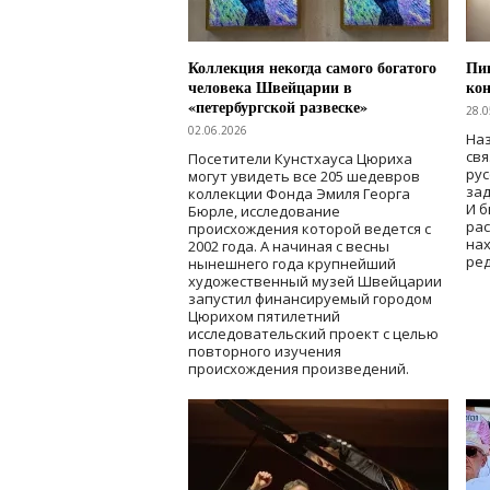
Коллекция некогда самого богатого
Пик
человека Швейцарии в
кон
«петербургской развеске»
28.0
02.06.2026
Наз
свя
Посетители Кунстхауса Цюриха
рус
могут увидеть все 205 шедевров
зад
коллекции Фонда Эмиля Георга
И б
Бюрле, исследование
рас
происхождения которой ведется с
нах
2002 года. А начиная с весны
ред
нынешнего года крупнейший
художественный музей Швейцарии
запустил финансируемый городом
Цюрихом пятилетний
исследовательский проект с целью
повторного изучения
происхождения произведений.