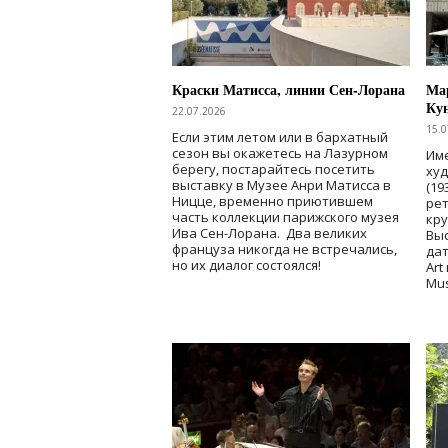
Краски Матисса, линии Сен-Лорана
Мар
Ку
22.07.2026
15.0
Если этим летом или в бархатный
сезон вы окажетесь на Лазурном
Име
берегу, постарайтесь посетить
ху
выставку в Музее Анри Матисса в
(19
Ницце, временно приютившем
рет
часть коллекции парижского музея
кр
Ива Сен-Лорана. Два великих
Выс
француза никогда не встречались,
дат
но их диалог состоялся!
Art
Mu