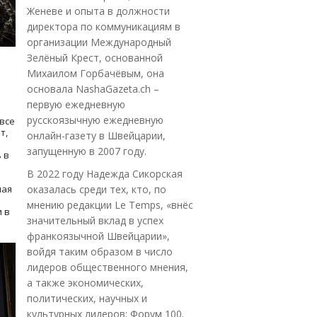
Женеве и опыта в должности
директора по коммуникациям в
организации Международный
Зелёный Крест, основанной
Михаилом Горбачёвым, она
основала NashaGazeta.ch –
первую ежедневную
русскоязычную ежедневную
все
т,
онлайн-газету в Швейцарии,
запущенную в 2007 году.
 в
В 2022 году Надежда Сикорская
ная
оказалась среди тех, кто, по
мнению редакции Le Temps, «внёс
 в
значительный вклад в успех
франкоязычной Швейцарии»,
войдя таким образом в число
лидеров общественного мнения,
а также экономических,
политических, научных и
культурных лидеров: Форум 100.