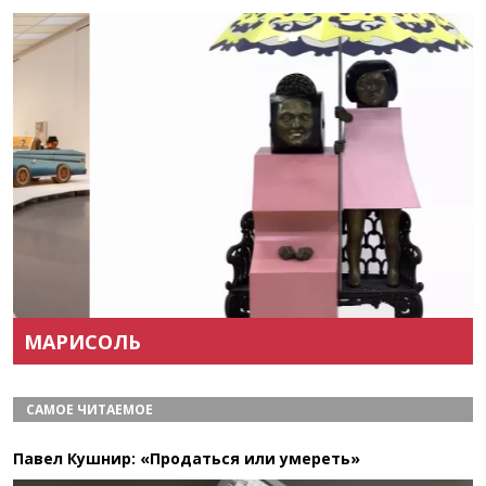
Назад
Вперёд
МАРИСОЛЬ
САМОЕ ЧИТАЕМОЕ
Павел Кушнир: «Продаться или умереть»