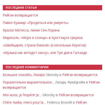
ПОСЛЕДНИЕ СТАТЬИ
Рейган возвращается
Павел Кушнир: «Продаться или умереть»
Краски Матисса, линии Сен-Лорана
Марисоль: «Море и солнце» в Кунстхаусе Цюриха
«Швейцария, страна банков» (и кисельных берегов)
«Музыка как антидот хаосу», или Три дня в Гштааде
ПОСЛЕДНИЕ КОММЕНТАРИИ
Большое спасибо, Лазарь!
Sikorsky в
Рейган возвращается
Поразительно выразительное…
Лазарь Фрейдгейм в
Рейган
возвращается
Moi aussi, je l’espère! Je…
Sikorsky в
Рейган возвращается
Chère Nadia, merci pour la…
Federica Brunelli в
Рейган