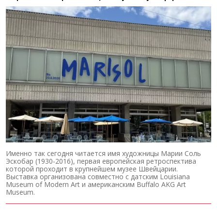
Именно так сегодня читается имя художницы Марии Соль
Эскобар (1930-2016), первая европейская ретроспектива
которой проходит в крупнейшем музее Швейцарии.
Выставка организована совместно с датским Louisiana
Museum of Modern Art и американским Buffalo AKG Art
Museum.