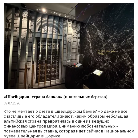
«Швейцария, страна банков» (и кисельных берегов)
08.07.2026
Кто не мечтает о счете в швейцарском банке? Но даже не все
счастливые его обладатели знают, каким образом небольшая
альпийская страна превратилась в один из ведущих
финансовых центров мира. Вниманию любознательных –
познавательная выставка, которая идет сейчас в Национальном
музее Швейцарии в Цюрихе.