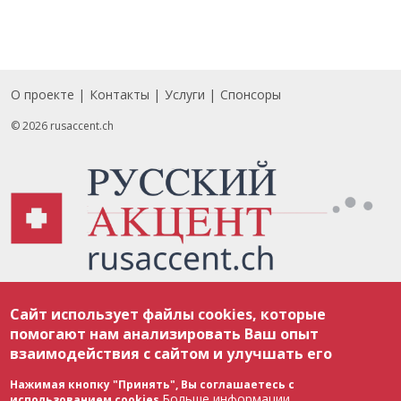
О проекте
Контакты
Услуги
Спонсоры
Footer
© 2026 rusaccent.ch
Все материалы, размещенные на веб-сайте rusaccent.ch, охраняются в
Сайт использует файлы cookies, которые
соответствии с законодательством Швейцарии об авторском праве и
международными соглашениями. Полное или частичное использование
помогают нам анализировать Ваш опыт
материалов возможно только с разрешения редакции. В случае полного
взаимодействия с сайтом и улучшать его
или частичного воспроизведения материалов сайта rusaccent.ch,
ОБЯЗАТЕЛЬНА АКТИВНАЯ ГИПЕРССЫЛКА на конкретный заимствованный
текст. Фотоизображения, размещенные редакцией rusaccent.ch, являются
Нажимая кнопку "Принять", Вы соглашаетесь с
ее исключительной собственностью. Полное или частичное
Больше информации
использованием cookies